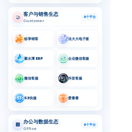
客户与销售生态
🤝
8个平台
Customer
纷享销客
法大大电子签
聚水潭 ERP
企业微信客服
微信客服
抖音客服
53快服
爱番番
办公与数据生态
🏢
8个平台
Office