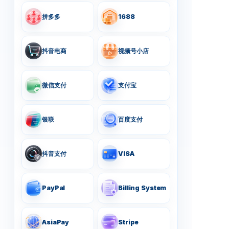
拼多多
1688
抖音电商
视频号小店
微信支付
支付宝
银联
百度支付
抖音支付
VISA
PayPal
Billing System
AsiaPay
Stripe