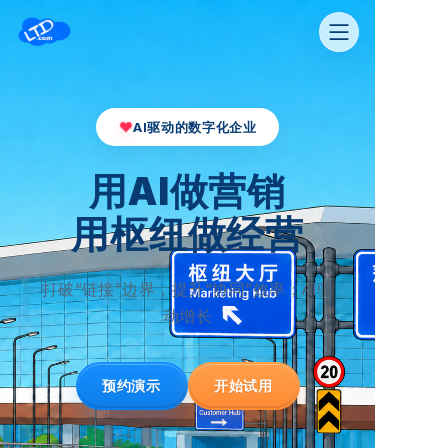
❤
AI驱动的数字化企业
用AI做营销
用枢纽做经营
打破“链接”边界，提升“协同”效率；AI驱
动增长
预约演示
开始试用