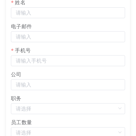
姓名
电子邮件
不唯社交平台，本土的电商平台也是如此，连搜索引
擎（百度）都要引流到百家号里。
手机号
但在海外，你可以用自己的
域名
在Shopify建站，哪
天你想要的话可以拉一个技术团队用Magento自己搭
一个，不必担心流失客户和流量。因为这才是私域
公司
——你都可以真正掌握自己的
域名
。
职务
员工数量