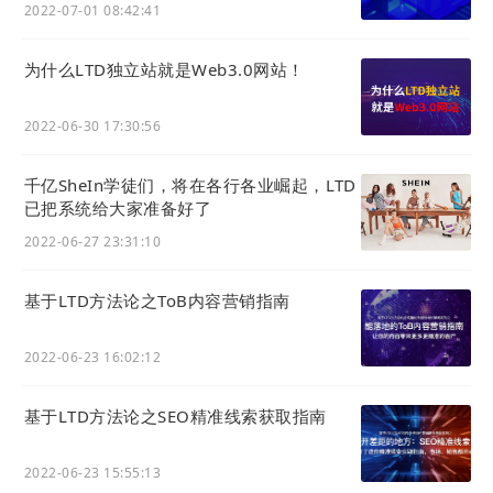
2022-07-01 08:42:41
为什么LTD独立站就是Web3.0网站！
2022-06-30 17:30:56
千亿SheIn学徒们，将在各行各业崛起，LTD
已把系统给大家准备好了
2022-06-27 23:31:10
基于LTD方法论之ToB内容营销指南
2022-06-23 16:02:12
这是海外衍生出D2C/DTC（Director to
基于LTD方法论之SEO精准线索获取指南
Consumer，直连消费者）商业模式的基础，而你会
发现，本土在主推D2C浪潮的似乎更多是平台，这就
2022-06-23 15:55:13