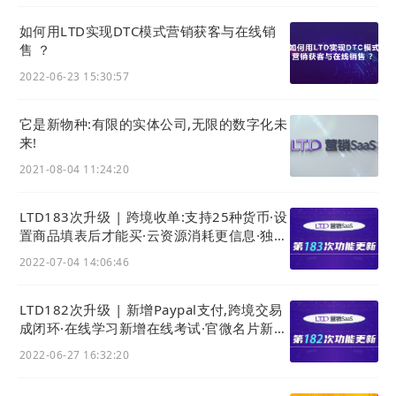
非常奇怪，平台不就在品牌和消费者中间吗？是不是
“贼喊捉贼”？
如何用LTD实现DTC模式营销获客与在线销
售 ？
不能放弃思考，任由平台来给我们定义「私域」这个
2022-06-23 15:30:57
概念。
它是新物种:有限的实体公司,无限的数字化未
来!
2021-08-04 11:24:20
LTD183次升级 | 跨境收单:支持25种货币·设
置商品填表后才能买·云资源消耗更信息·独立
站可编辑代码·客户可批量导入导出
2022-07-04 14:06:46
LTD182次升级 | 新增Paypal支付,跨境交易
成闭环·在线学习新增在线考试·官微名片新增
部门显示,地址信息智能填
2022-06-27 16:32:20