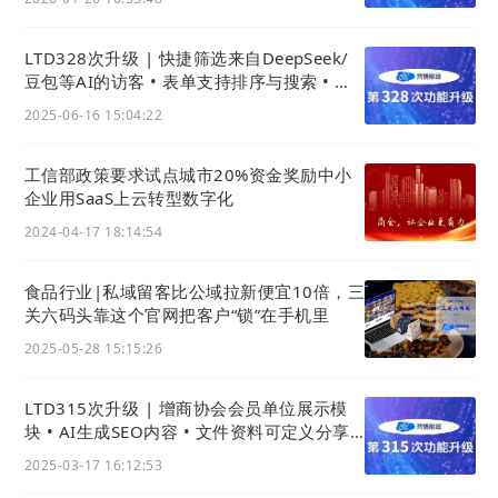
LTD328次升级 | 快捷筛选来自DeepSeek/
豆包等AI的访客 • 表单支持排序与搜索 • 企
通社引流数据可查看
2025-06-16 15:04:22
工信部政策要求试点城市20%资金奖励中小
企业用SaaS上云转型数字化
2024-04-17 18:14:54
食品行业|私域留客比公域拉新便宜10倍，三
关六码头靠这个官网把客户“锁”在手机里
2025-05-28 15:15:26
LTD315次升级 | 增商协会会员单位展示模
块 • AI生成SEO内容 • 文件资料可定义分享
图与摘要
2025-03-17 16:12:53