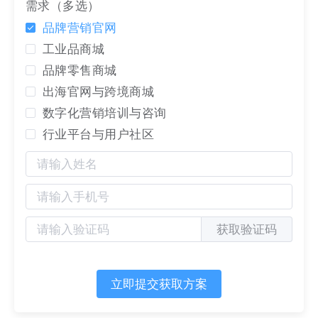
自己经营的很好，有很多用户在上面。用户就是流
需求（多选）
量，基于抖音、微信运用粉丝，本质上也是“帮平台
品牌营销官网
运营用户”，你的粉丝，从互联网逻辑上来说，都是
工业品商城
平台域的用户。那么，什么才会是你的私域呢？是不
品牌零售商城
是该重新思考自己官网的定位和作用了呢？
出海官网与跨境商城
数字化营销培训与咨询
行业平台与用户社区
获取验证码
立即提交获取方案