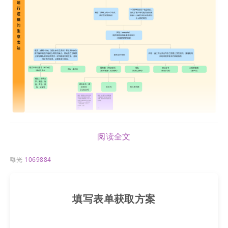
阅读全文
希望本图能引导大家基于互联网本源再去思考，当下
曝光
1069884
的区块链（去中心化）、元宇宙、私域流量等方兴未
的论题，大家会有进一步的认知升维。
填写表单获取方案
附注：微信/ 抖音在互联网世界的存在载体也是
website，基于website去分享传播信息，只不是他把