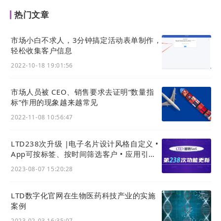
六、返回“官微中心”进入“内容”-“文件”-“上传文
热门文章
件”，上传个人二维码/企业二维码，“复制文件链接”
市场小白不求人，3分钟搞定活动表单制作，
轻松收集客户信息
2022-10-18 19:01:56
市场人员被 CEO、销售要求去证明“数量指
标”作用的现象越来越常见
2022-11-08 10:56:47
LTD238次升级 |电子名片设计风格自定义 •
七、将
“复制文件链接”粘贴至“提交跳转地址”，即可
App可按标签、按时间筛选客户 • 应用引擎
实现表单提交后，自动跳转为二维码，客户可扫码添
新增:车辆检验查询系统
2023-08-07 15:20:28
加
LTD数字化官网在生物医药科技产业的实施
案例
2023-02-03 16:35:07