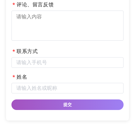
*
评论、留言反馈
五、点击我们添加的组件，在屏幕右方就会出现这个
组件的属性设置，包含“组件属性”和“主题样式”两个
模块，我们可以在组件属性中修改这一栏的标题、描
述、选项类、是否必填、是否唯一等基础信息；
*
联系方式
*
姓名