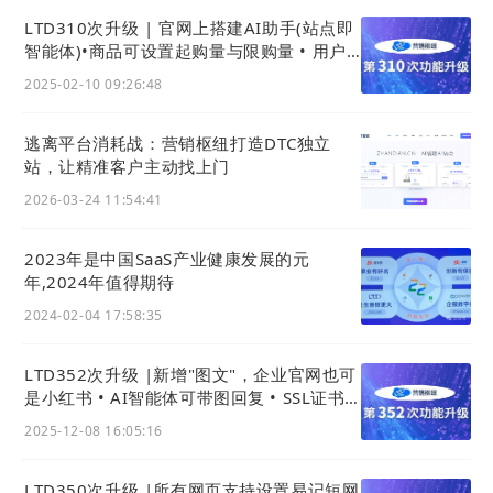
LTD310次升级 | 官网上搭建AI助手(站点即
九、分享二维码或链接
智能体)•商品可设置起购量与限购量 • 用户
可用积分购买知识付费课程
2025-02-10 09:26:48
逃离平台消耗战：营销枢纽打造DTC独立
站，让精准客户主动找上门
2026-03-24 11:54:41
2023年是中国SaaS产业健康发展的元
年,2024年值得期待
2024-02-04 17:58:35
LTD352次升级 |新增"图文"，企业官网也可
是小红书 • AI智能体可带图回复 • SSL证书
十、分享呈现
配置更友好
2025-12-08 16:05:16
LTD350次升级 |所有网页支持设置易记短网