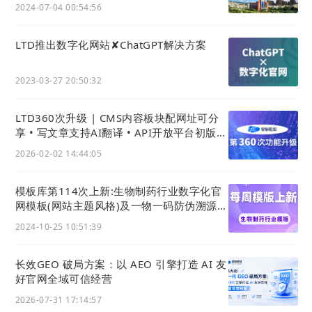
网页的集合，互联网重要的沟通桥梁，践行着人类社
2024-07-04 00:54:56
会在互联网上进行便捷地信息交流和查询的最终使
LTD推出数字化网站✘ChatGPT解决方案
命。
2023-03-27 20:50:32
综上所述，基于互联网运行逻辑，可以说Website
站
点
就是构成WWW万维网的基石，同时，Website
站
LTD360次升级 | CMS内容板块配网址可分
点
也是个体、机构或企业的官网，互联网世界整个信
享 • 写文章支持AI翻译 • API开放平台初版上
息检索并显示的过程，需要通过Website来发布，构
线、利用API开发页面应用
2026-02-02 14:44:05
建数字化存在，利用Website来提供相关的网络服
务，因此，
网站
（Website）才是企业在互联网世界
模板库第114次上新:生物制药行业数字化官
的唯一传播载体，真正的私域。
网模板(网站主题风格)及一物一码防伪溯源系
统功能数字化应用实例用户
2024-10-25 10:51:39
工业革命更迭·数字经济成为新高地
1785年，瓦特制成的改良型蒸汽机的投入使用，人
长效GEO 破局方案：以 AEO 引擎打造 AI 友
好官网全域可信经营
类社会由此进入“蒸汽时代”。在
燃煤蒸汽机
的商品化
带动下，社会生产力得到解放的同时也出现了能够为
2026-07-31 17:14:57