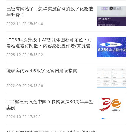
数字经济生产方式·互联网为生命支持系
已经有网站了，怎样实施官网的数字化改造
统
与升级？
人工智能、区块链、云计算、5G和大数据等新一代信
2022-11-23 15:30:48
息技术的快速发展与融合，在生产领域又掀起了一次
变革，区别于机器大工业时代的数字经济时代，生产
LTD354次升级 | AI智能体图标可定位 • 可
看站点被订阅数 • 内容必设置作者/来源管理
力和生产关系也发生了一轮新的变化。数字经济时
更规范
代，劳动者逐渐从繁琐笨拙的体力劳动中解放出来；
2025-12-22 15:55:22
劳动对象也从之前相对简单的、以物质自然形态为主
能获客的web3数字化官⽹建设指南
导到以信息数据形态为主的特征转变。
2022-09-26 09:58:50
杭州电子商务研究院对“数字经济”通俗概念定义：
所谓“
数字经济就是人们的生产、生活基于互联网这
LTD枢纽云入选中国互联网发展30周年典型
个数字载体的经济
。”
案例
2024-10-22 17:39:21
理论来讲，有了互联网之后，才出现了数字化和数字
经济。互联网的本质也是对信息的存储、共享、从而