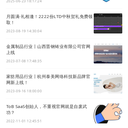
2025-06-23 18:17:24
业工人变为数字劳工，社会结合方式从原有的工业
“流水线”和“格子间”转变成为“在线零工”。
月圆满·礼相逢！2222份LTD中秋贺礼免费领
取！
2023-08-19 14:30:04
可以说，技术进步无疑是人类文明进步的主要推动
力，互联网作为第四次工业革命的“生命支持系统”，
金属制品行业丨山西晋钢铸业有限公司官网
将驱动整个经济社会的转型升级——产业“互联网
上线
化”，通过产业互联网化，释放数字化生产能力，进
2023-07-08 17:48:35
一步提高人类社会生产效率，催生数字经济发展新产
业，新业态、新模式。
家纺用品行业丨杭州泰美网络科技新品牌官
网新上线！
数字经济，也将成四次工业革命后的人类社会新的突
2023-09-16 18:00:00
破点，让资本与科技结合，助力经济再次增长并繁
荣。从而降低生产成本“提高生产效率、解放生产
ToB SaaS创始人，不重视官网就是自废武
力”，站在时代发展战略的制高点。
功？
2022-11-01 12:45:51