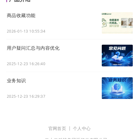
开篇就谈到，从互联网运行逻辑出发，构建数字化存
在，利用Website来提供相关的网络服务（好生意表
商品收藏功能
达），这个Website还不能是传统的官网，还要是具
备数字化能力的新官网。
→
杭州电子商务研究院发布
2026-01-13 10:55:34
关于“官网”与“数字化官网”学术定义
用户疑问汇总与内容优化
最后：
2025-12-23 16:26:40
“劳动过程的简单要素是：有目的的活动或劳动本
身，劳动对象和劳动资料”
业务知识
——《资本论》卡尔·海因里希·马克思
2025-12-23 16:29:37
不断更迭的科技革命，人类社会已经进入到一个以数
字化为特征的新时代。通过数字技术的支持，把人的
标准动作、行为固化到系统，用系统去释放劳动者，
官网首页
个人中心
拓宽劳动对象，推动生产方式的变革，实现人的创新