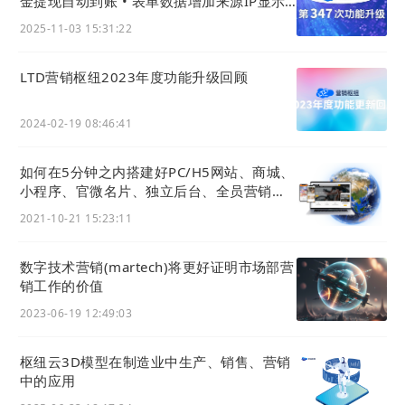
金提现自动到账 • 表单数据增加来源IP显示 •
Schwab）
App上传视频更清晰
2025-11-03 15:31:22
21世纪以智能制造为主导的新一轮技术革命已经悄然
拉开了帷幕。在第四次工业革命背景下，
数字化基础
LTD营销枢纽2023年度功能升级回顾
设施和数字化产业生态所构成的“新基建”成为社会生
产方式变革的重要条件，
人工智能、区块链、云计
2024-02-19 08:46:41
算、5G和大数据等新一代信息技术的快速发展与融
如何在5分钟之内搭建好PC/H5网站、商城、
合，使得当下社会正在发展成为一个集物理与数字、
小程序、官微名片、独立后台、全员营销
线上与线下高度融合的世界。
APP？
2021-10-21 15:23:11
此外，在数字化基础设施和数字化产业生态基础上，
数字技术营销(martech)将更好证明市场部营
社会生产力水平呈现指数式增长，经济生产形态将出
销工作的价值
现颠覆式变革，这不仅体现为技术加速了对投资、生
2023-06-19 12:49:03
产效率、组织战略、产业结构的影响，而且深度改变
个人经济行为模式以及企业和消费者的关系。如：大
枢纽云3D模型在制造业中生产、销售、营销
工业时代的劳动对象由物质资料变为海量数据，生产
中的应用
工具由机器变为信息系统，作为劳动者的个人则由产