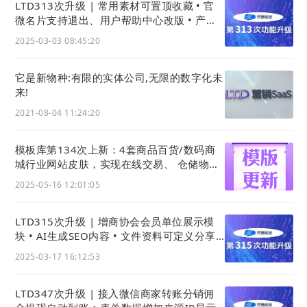
LTD313次升级 | 常用素材可置顶收藏 • 官
微名片支持退出、用户帮助中心改版 • 产品
20世纪四五十年代科技领域里掀起了第三次工业革
等内容可跨语种批量复制
2025-03-03 08:45:20
命，高速计算机，在互联网与卫星广播的互联下，创
建了一个数字化的架构令信息可通过处理速度远高于
它是新物种:有限的实体公司,无限的数字化未
人类的设备在
全球即时共享
，世界政治经济格局进一
来!
步确立。
以往人们主要是依靠提高劳动强度来提高劳
2021-08-04 11:24:20
动生产率，在第三次科技革命条件下，变成通过生产
技术的不断进步、劳动者的素质和技能不断提高，劳
模板库第134次上新：4套商品百货/数码商
动手段的不断改进，来提高劳动生产率。
城行业网站皮肤，实现在线交易、 仓储物
流、一件代发等功能应用
2025-05-16 12:01:05
“我们目前正处在第四次工业革命阶段。前三次工业
革命分别建立在蒸汽动力、大规模生产和计算机等突
LTD315次升级 | 增商协会会员单位展示模
破式技术成果的基础上，而第四次工业革命则以互联
块 • AI生成SEO内容 • 文件资料可定义分享
图与摘要
网为核心，通过互联网来推动全球经济和社会的深刻
2025-03-17 16:12:53
转型。”
——世界经济论坛主席克劳斯·施瓦布（Klaus
LTD347次升级 | 接入微信商家转账分销佣