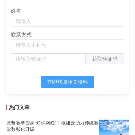
息，如：百度浏览器、搜狗浏览器、360浏览器等
等。
姓名
最后，web浏览器以超文本传输协议（Hyper Text
Transfer Protocol，简称：HTTP）与网页服务器
联系方式
（Web serve，简称：web服务器）交互获取网页的
运行机制来完成信息传递的最后一环。
获取验证码
HTTP就是一个简单的请求，HTTP发送客户端请求给
web服务器，之后服务器会产生一个超文本标记语言
（Hyper Text Markup Language，简称：HTML）
立即获取相关资料
的响应，如：一个静态网页，让浏览器可以浏览。
HTML是为“网页创建及可在web浏览器中看到的信
息”设计的一种标记语言。
热门文章
可以说，HTML是万维网建立的基础，网页本质是
基督教堂变身“知识网红”！枢纽云助力传统教
堂数智化升级
HTML，故
网站
（Website）作为展示特定内容相关