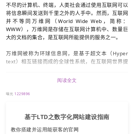
不尽的计算机、终端，人类社会通过使用互联网可以
将信息瞬间发送到千里之外的人手中。然而，互联网
并不等同万维网（World Wide Web，简称：
WWW），万维网是存储在互联网计算机中、数量巨
大的文档的集合，是互联网所能提供的服务之一。
万维网被称为环球信息网，是基于超文本（Hyper
text）相互链接而成的全球性系统，在互联网世界提
供信息分享交流服务（可描述文本、图形、视频、音
频等多媒体信息）。
阅读全文
进一步解读工作原理：
首先，超文本作为网络技术将各种不同空间的文字信
曝光
1229896
息组织在一起。
基于LTD之数字化网站建设指南
其次，网页浏览器（Web browser，简称：web浏览
器）作为程序读取网状文本，用于检索万维网上的信
教你搭建并运⽤能获客的官⽹