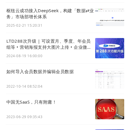
广泛消费者群体生产产品的大型工业。社会出现了
从
农耕文化到以大型
制造业工厂
为核心的工业化城市发
枢纽云成功接入DeepSeek，构建「数据⇄业
务」市场部增长体系
展的根本性转变。占主导的不再是个体劳动力，而是
慢慢被资本家把持的、雇佣劳动阶层的行业所取代。
2025-02-21 15:20:31
城市开始成为整个国家的经济动力，城市化的发展进
LTD288次升级 | 可设置月、季度、年会员
程加快，英国也成为世界上第一个工业国家。
组等 • 营销海报支持大图片上传 • 企业微信
工作台可增加官微中心应用
2024-08-19 16:00:00
19世纪，伴随着一系列的重大发明创造，以电气化为
特征第二次工业革命拉开帷幕，如：德国人西门子制
如何导入会员数据并编辑会员数据
成了发电机，
新技术成就
成为补充和取代以蒸汽机为
动力的新能源，使得电力、钢铁、铁路、化工、汽车
2022-10-14 08:52:04
等重工业兴起，（如：钢铁制造的进步，使得
批量化
生产在不同行业车间实现了标准化
）驱动石油成为新
中国无SaaS，只有附庸！
能源，并促使交通的迅速发展（如：铁路基础设施的
完善带来
运输速度的提升以及机器驱动生产带来的价
2023-06-29 09:35:43
格下降
），世界各国的交流更为频繁，并逐渐形成一
个全球化的国际政治、经济体系。