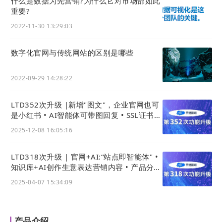
什么是数据为先营销?为什么它对市场部如此
实现人类社会资源整合。信息的共享、数据的连接，
重要?
使得人与人之间、人与物之间等构成数据信息共同
2022-11-30 13:29:03
体，为生产者和消费者互联互通，为生产和消费两个
领域提供了技术条件，分散的生产者可以通过大数据
数字化官网与传统网站的区别是哪些
互联网的自由结合，按照社会需要制定计划，实现最
广泛地社会化人的联和计划生产。人类也逐渐从繁琐
2022-09-29 14:28:22
的、笨拙的体力劳动中解脱出来，使用人脑比例大大
增强，人类从事的劳动不再是局限机器的生产过程，
LTD352次升级 |新增"图文"，企业官网也可
而是有更多机会接触信息资源，从事创造性的劳动，
是小红书 • AI智能体可带图回复 • SSL证书配
真正把人从传统的劳动解脱出来，实现人类自由发
置更友好
2025-12-08 16:05:16
展。
LTD318次升级 | 官网+AI:“站点即智能体" •
因此，所有的数字化、数字经济都是基于互联网为运
知识库+AI创作生意表达营销内容 • 产品分类
行逻辑为本源的新经济形式。
支持批量添加
2025-04-07 15:34:09
那么，企业如何拥抱数字时代，抓住新机遇，释放数
字化生产能力，进一步提高经营效率。其实答案早在
产品介绍