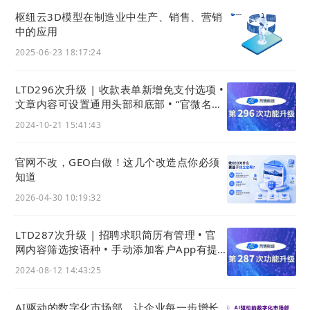
枢纽云3D模型在制造业中生产、销售、营销
02 销售形式、营销玩法越来越多且复杂
中的应用
销售方式从最早的汇款邮购，到留言沟通，到在线
2025-06-23 18:17:24
销售，到虚拟现实、增强现实购物。销售的内容也
从线下实体邮寄，
到各种虚拟物品，到购买门票、
LTD296次升级 | 收款表单新增免支付选项 •
预订酒店、外卖、预约挂号等。
文章内容可设置通用头部和底部 • “官微名片
营销玩法从最初的优惠券、秒杀、积分商城，到
分
制作”小程序上线
2024-10-21 15:41:43
销、拼团、会员折扣，到社区团购、0元购、代
付、打包购买等。
销售渠道从传统的官网和电商平
官网不改，GEO白做！这几个改造点你必须
台，到小程序、App商城，到直播带货、视频号带
知道
货、抖音团购、微商购买等。
2026-04-30 10:19:32
LTD287次升级 | 招聘求职简历有管理 • 官
网内容筛选按语种 • 手动添加客户App有提
醒
2024-08-12 14:43:25
AI驱动的数字化市场部，让企业每一步增长