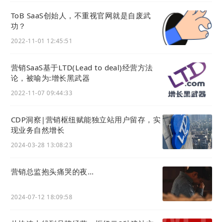
ToB SaaS创始人，不重视官网就是自废武
功？
2022-11-01 12:45:51
营销SaaS基于LTD(Lead to deal)经营方法
提供详细的产品信息。
许多企业低估了向潜在购物
论，被喻为:增长黑武器
者提供有关其产品的深入内容的需求;通常只发布
2022-11-07 09:44:33
他们从供应商那里收到的信息。为此，使用照片和
视频为客户提供产品的 360° 视图很有用。这是用
CDP洞察|营销枢纽赋能独立站用户留存，实
图像喂养内容营销的方法。
现业务自然增长
可行的营销策略：
定制您的产品信息详细信息，以
2024-03-28 13:08:23
满足潜在客户的需求和兴趣。了解客户在购买前想
要了解和查看的内容。为此，开发营销角色。如果
营销总监抱头痛哭的夜…
您仍然不确定，请询问他们需要知道什么。
回答客户的所有问题，包括价格。
在你的潜在客户
2024-07-12 18:09:58
明确了她所有疑问之前，很难让她慷慨的掏腰包，
无论是一件新衣服还是数百万美元的系统。这就是