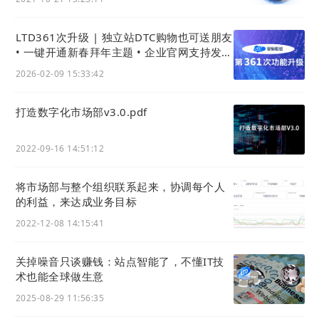
此外，在适当的情况下，链接到特定的产品详细信
LTD361次升级 | 独立站DTC购物也可送朋友
息，以便于购买并易于下载详细信息。例如，卡夫
• 一键开通新春拜年主题 • 企业官网支持发拜
不仅在食谱中使用品牌名称，而且还在购物清单中
年红包
2026-02-09 15:33:42
包含一个小徽标。
教他们如何使用您的产品。
想想有趣的教育！这适
打造数字化市场部v3.0.pdf
用于从化妆品到水泥的广泛业务。
可行的营销策略：
考虑谁可能想要获得此类信息，
2022-09-16 14:51:12
以及谁应该成为您品牌的代言人。
去投票。
鼓励您的客户回来评价和评论您的产品。
将市场部与整个组织联系起来，协调每个人
虽然许多营销人员害怕他们会发现他们的产品，但
的利益，来达成业务目标
要明白，如果您不提供这些信息，潜在客户将在其
2022-12-08 14:15:41
他地方获得这些信息。对于许多潜在客户来说，评
论使产品合格——对一个人不利的东西对另一个人
关掉噪音只谈赚钱：站点智能了，不懂IT技
术也能全球做生意
有利。使用此反馈来改进您的产品。
可行的营销策略：
确保每条负面评论都得到回应。
2025-08-29 11:56:35
这是建立更好关系的黄金机会。