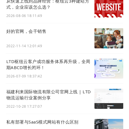
从快速上线到品牌经营：枢纽云3种建站方
式，企业应该怎么选？
马库斯·谢里登所说的秘密武器。
可行的营销策略：
收集目标受众需要回答的问题。
2026-08-06 18:11:49
与销售和客户服务交谈。每个答案都可以成为精心
好的官网，会干销售
制作的博客文章、视频或文章。构建问题列表有助
于确保您涵盖所需的所有信息，并使营销人员能够
2022-11-14 12:01:49
从业务的其他领域获得支持。
让您的客户帮您提高满意度。
如果您的产品适合社
LTD枢纽云客户成功服务体系再升级，全周
区，这可能是回答潜在客户问题并提供有助于完成
期ABCD增长闭环！
销售信息的好方法。当前客户知道他们的问题在哪
2026-07-09 18:37:42
里，以及您的产品如何满足他们的需求。因此，他
们可以使您的产品符合其他潜在客户的要求。
福建利来国际物流有限公司官网上线 | LTD
可行的营销策略：
如果您没有社区或计划创建一个
物流运输行业案例分享
社区，请询问您当前的客户，了解他们认为有用的
2022-10-28 17:27:07
信息类型。如有必要，请考虑向他们提供帮助您的
奖励（特别是如果您可以让他们从您那里购买更多
私有部署与SaaS模式网站有什么区别
产品）。