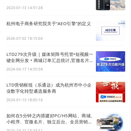
成为潜在客户的造型师。
对于时尚和家居装饰类别
2023-01-13 14:51:28
的企业，向他们展示如何使用您的产品并将它们组
杭州电子商务研究院关于“AEO引擎”的定义
合在一起会很有帮助。
可行的营销策略：
像时尚杂志一样思考，向潜在客
2026-07-02 18:15:00
户展示如何使用您的产品来支撑他们的东西。从内
容的角度来看，想想照片和视频，或者根据您所在
LTD279次升级 | 媒体矩阵号托管•短视频一
的位置，举办店内活动。Target在让设计师和造型
键全网分发 • 商城订单汇总统计,官微名片、
师策划他们的Tumblr形象方面做得很好。另一个
极速官微上架企业微信应用市场
2024-06-17 14:55:58
例子：针织杂志做行李箱展示，向读者展示现实生
活中的图案是什么样子的。
LTD营销枢纽（乐通达）成为杭州市中小企
给他们食谱。
通过为您的客户提供创建自己的杰作
业数字化转型遴选服务商
的配方或图案，帮助他们更好地使用您的产品。这
2024-01-13 18:05:16
适用于广泛的产品和目标市场，包括亚瑟王面粉和
牛皮纸食品等食品，以及狮子品牌等许多纱线公
如何在5分钟之内搭建好PC/H5网站、商城、
小程序、官微名片、独立后台、全员营销
司，这些公司创造了用于其产品的特殊图案。
APP？
可行的营销策略：
在食谱或图案中包含您的品牌。
2021-10-21 15:23:11