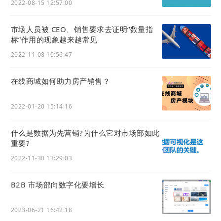
2022-08-15 12:57:00
市场人员被 CEO、销售要求去证明“数量指
通常企业内部的IT研发团队不具备足够的营销技
标”作用的现象越来越常见
能，无法通过市场洞察将营销需要抽象出来落地为
2022-11-08 10:56:47
产品。往往只能按照业务部门的实际需求，花上大
量时间研发「满足内部需求」的官网系统，耗时很
在线商城如何助力房产销售？
长，最终却可能用处有限。
为了帮助
网站
创建有效的内容营销，以下总结客户
2022-01-20 15:14:16
积极寻求的七种类型的信息。
什么是数据为先营销?为什么它对市场部如此
重要?
2022-11-30 13:29:03
B2B 市场部向数字化要增长
2023-06-21 16:42:18