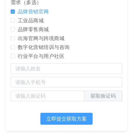
上很大部分流量存在于微信、微博、抖音等社交网
需求（多选）
络与社交媒体上；很多企业跟客户的关系也不仅仅
品牌营销官网
依赖他的电话号码，而是建立在那些社交平台上。
工业品商城
这些各种平台的多样性，让互联网用户的注意力变
品牌零售商城
得更加分散、链接方式也更加多元，从而需要付出
出海官网与跨境商城
更多的精力和工具才能有效链接到这些潜在客户。
数字化营销培训与咨询
营销获客的工作也变得不仅仅是销售的职责，需要
行业平台与用户社区
运营、市场部、服务部门等全员参与，基于官网的
信息展示、内容营销与销售、运营、管理一体化的
趋势越来越明显。
因此对比原本比较简单直接的「传统官网」的开
发，要自研更先进的官网系统，可能面临比以往更
获取验证码
大的挑战：
01 新的互联网环境下，要让官网具备营销能力
过去的几十年，传统的官网更多地被⽤来展示形
立即提交获取方案
象、发布信息，虽然展示样式与特效上千变万化、