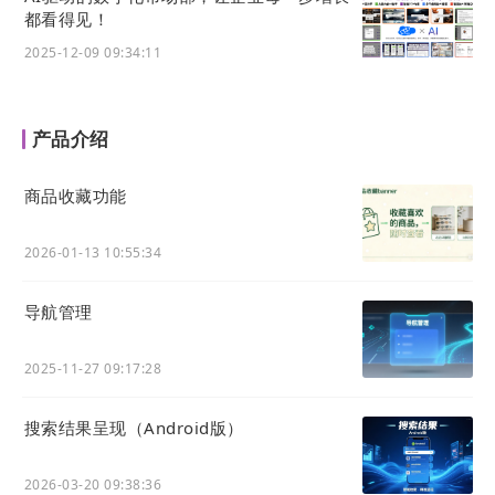
都看得见！
2025-12-09 09:34:11
销售方式、销售渠道越来越复杂，营销玩法越来越
产品介绍
多。一方面需要一个统一的后台去管理，而不是每
个渠道单独维护；另一方面，
一个营销玩法的红利
商品收藏功能
期也越来越短，面对类似视频号、直播带货等之前
比较时髦的做法，如果自己试错并研发，可能还没
2026-01-13 10:55:34
开发完毕，就已经失去了首发的流量红利。
03 需链接外部平台、及时应对平台规则变化
导航管理
要触达各个外部平台上的潜在客户、获取客户意
向，
需要对接各种外部平台并灵活应用各个平台的
2025-11-27 09:17:28
特定能力。
这些平台包括且不限于微信、企业微
搜索结果呈现（Android版）
信、钉钉、飞书等即时通讯工具，微信公众号、抖
音、快手、小红书等社交媒体等。
2026-03-20 09:38:36
比如
基于微信环境开发一个小程序形态的电子名