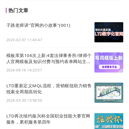
噱头百出，但在信息结构上仍然只是简单的静态信
息、产品图片与新闻展示。获客转化⼿段通常也只
热门文章
有表单，并没有⾜够与⽤户交互与链接的能⼒，难
子路老师讲"官网的小故事"(001)
以尽可能地将潜在客户的意向进行收集。
而当前的互联网环境下，
需要官网具备更多的营销
2023-02-07 11:43:47
能力、让官网作为获客中枢，对官网系统的功能、
形态、数据管理等要求与传统官网相比不可同日而
模板库第106次上新:4套法律事务所/律师个
语。
人官网模板及知识付费与预约表单网站主题
风格
2024-08-16 14:23:57
LTD重新定义MQL流程，营销枢纽助力销售
线索全周期高转化
2024-03-30 13:58:50
LTD再次续约振兴杯全国职业技能大赛官网
服务，累积服务第四年