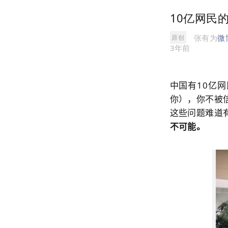
10亿网民
张有为
微
原创
3年前
中国有10亿
你），你不被
这些问题难道
不可能。