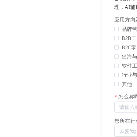
理，AI
应用方向
品牌营
B2B
B2C
出海
软件
行业
其他
怎么称
流量为王，如
客户来咨询，
您所在行
不管是消费品
品电商# ，