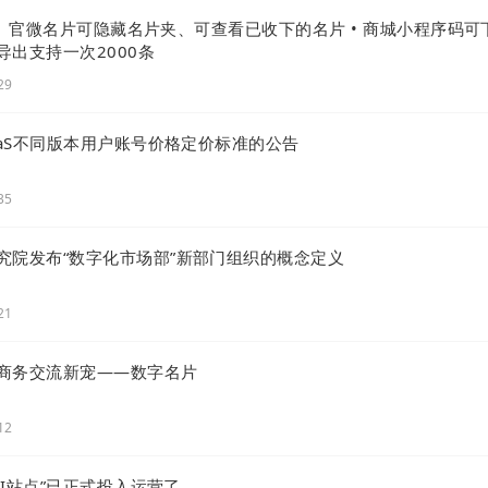
级 | 官微名片可隐藏名片夹、可查看已收下的名片 • 商城小程序码可
品导出支持一次2000条
29
aaS不同版本用户账号价格定价标准的公告
35
究院发布“数字化市场部”新部门组织的概念定义
21
商务交流新宠——数字名片
12
 AI站点”已正式投入运营了