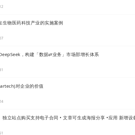
12
网在生物医药科技产业的实施案例
07
eepSeek，构建「数据⇄业务」市场部增长体系
31
rtech)对企业的价值
24
级 | 独立站点购买支持电子合同 • 文章可生成海报分享 •应用 新增设
51