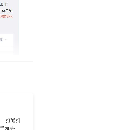
擎，打通抖
，手机管