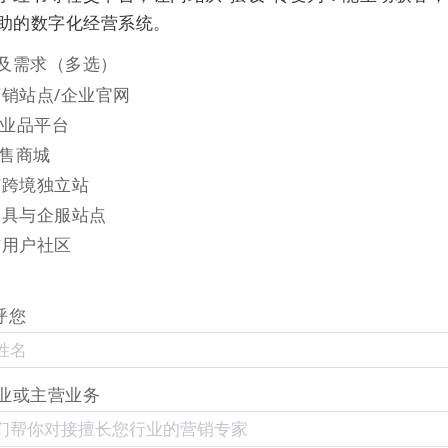
辅助的数字化经营系统。
及需求（多选）
销站点/企业官网
工业品平台
零售商城
与跨境独立站
工具与企服站点
与用户社区
呼您
何理解、如何做的？
先剧透一个结论，卖罗茨鼓风机只要
小日子可以过的体面而有尊严了。
业或主营业务
，还是工业设备，这个小视频把我的一整套东西都讲透了。
为什么小日子比较优渥，好像把道理也讲明白了。