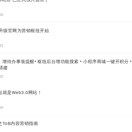
00
升级官网为营销枢纽开始
43
 | 增待办事项提醒• 枢纽后台增功能搜索 • 小程序商城一键开积分 •
搭建
00
站就是Web3.0网站！
56
之ToB内容营销指南