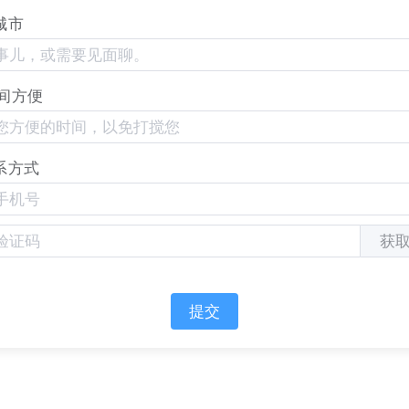
城市
间方便
系方式
获
提交