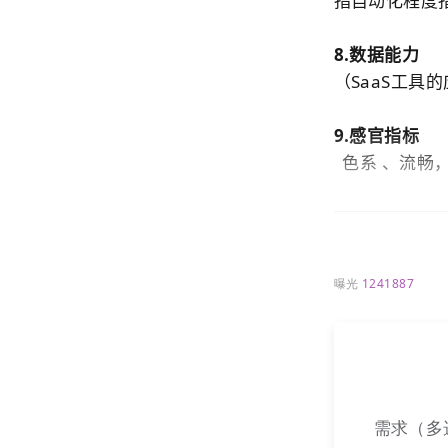
指自动化程度指
8.数据能力
（SaaS工具
9.感官指标
色系 、流畅，
曝光
1241887
需求（多