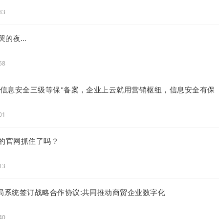
33
哭的夜…
58
安部信息安全三级等保"备案，企业上云就用营销枢纽，信息安全有保
01
你的官网抓住了吗？
13
务局系统签订战略合作协议:共同推动商贸企业数字化
40