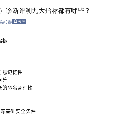
）诊断评测九大指标都有哪些？
黑武器
关注
指标
与易记忆性
用等
录的命名合理性
书等基础安全条件