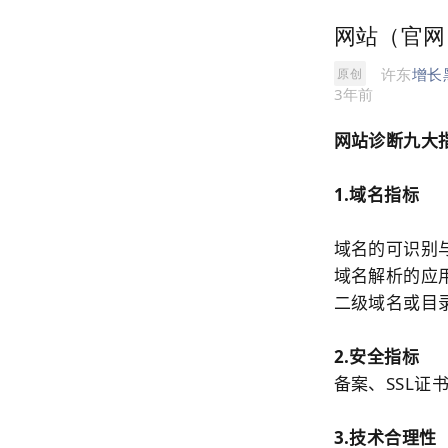
网站（官网
许东
增长
原创
3年前
网站
诊断九大
1.
域名
指标
域名
的可识别
域名
解析的应
二级
域名
或目
2.安全指标
备案、SSL证
3.技术合理性