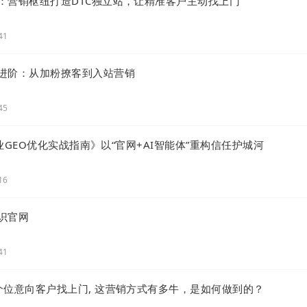
：营销枢纽打造DTC独立站，让精准客户主动找上门
41
进阶：从加粉撩客到入站营销
45
B企业GEO优化实战指南》以“官网+AI智能体”重构信任护城河
16
识官网
41
个位意向客户找上门, 这营销方式有多牛，是如何做到的？