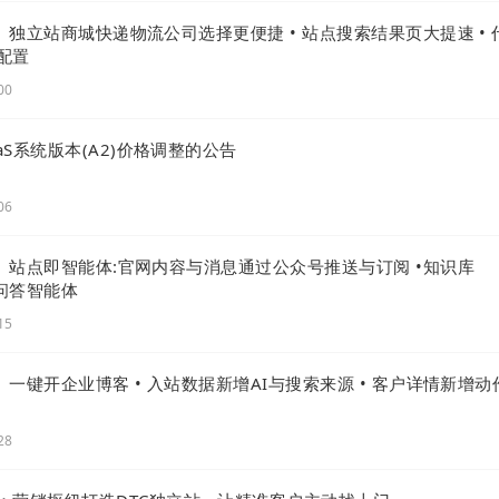
级 | 独立站商城快递物流公司选择更便捷 • 站点搜索结果页大提速 • 
配置
00
aaS系统版本(A2)价格调整的公告
06
级 | 站点即智能体:官网内容与消息通过公众号推送与订阅 •知识库
成问答智能体
15
 | 一键开企业博客 • 入站数据新增AI与搜索来源 • 客户详情新增动
28