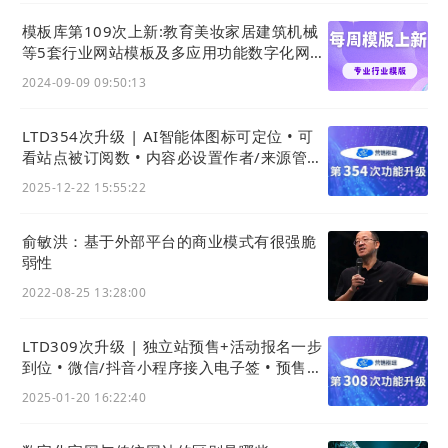
模板库第109次上新:教育美妆家居建筑机械
等5套行业网站模板及多应用功能数字化网站
主题风格
利用数字化手段，进行生意表达，促进价值生成
2024-09-09 09:50:13
对于婚礼策划企业来说，关键在于建立与目标客户的
LTD354次升级 | AI智能体图标可定位 • 可
有效连接。传统的广告传播虽然能够扩散信息，但真
看站点被订阅数 • 内容必设置作者/来源管理
更规范
正的客户关系还需进一步拉近。拥有数字化功能的官
2025-12-22 15:55:22
网，不仅能吸引目标客户，还能与他们建立互动，实
现数字化经营，自动化销售和在线服务。
俞敏洪：基于外部平台的商业模式有很强脆
弱性
2022-08-25 13:28:00
LTD309次升级 | 独立站预售+活动报名一步
到位 • 微信/抖音小程序接入电子签 • 预售兑
换历史可快捷查看
2025-01-20 16:22:40