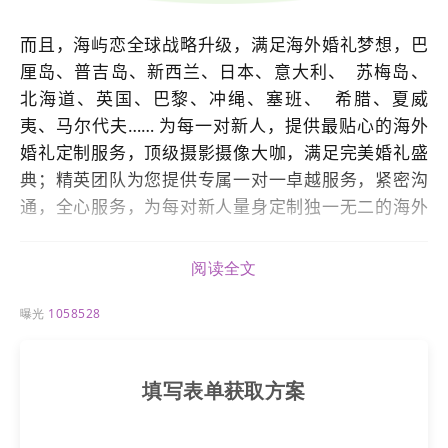
而且，海屿恋全球战略升级，满足海外婚礼梦想，巴
厘岛、普吉岛、新西兰、日本、意大利、 苏梅岛、
北海道、英国、巴黎、冲绳、塞班、 希腊、夏威
夷、马尔代夫…… 为每一对新人，提供最贴心的海外
婚礼定制服务，顶级摄影摄像大咖，满足完美婚礼盛
典；精英团队为您提供专属一对一卓越服务，紧密沟
通，全心服务，为每对新人量身定制独一无二的海外
婚礼。
阅读全文
海屿恋如何打造智慧营销，实现私域获客？
曝光
1058528
基于SaaS部署和跨平台发布，树立品牌形象
填写表单获取方案
现阶段，年轻一代已然成为主要消费群体，对婚礼服
务的搜索和预订越来越依赖于互联网，一个专业、时