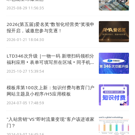
这些主流渠道的账号上产生的客户线索和数据都会被
统一录入，便于市场部工作人员查看分析。
2025-08-29 11:56:35
2026(第五届)爱名奖“数智化经营类”奖项申
报开启，诚邀您参与竞逐！
2026-01-21 18:04:30
LTD346次升级 |一物一码 新增扫码领积分
福利应用 • 表单可填写所在区域 • 同手机号
客户线索识别更智能
2025-10-27 15:39:54
模板库第100次上新：知识付费与教育门户
网站主题及小程序/H5应用模板
通过LTD
营销枢纽
，能够帮助海屿恋将企业日常的营
2024-07-05 17:48:59
销与经营活动全部整合至系统中，实现对其经营行为
进行有效的管控，实现企业运营的数字化转型，包括
"入站营销"VS"即时流量变现"客户该进谁家
门？
员工、业务、客户在线互动以及数据的集中管理。同
时，企业也可以通过官微名片小程序触达客户，将名
2024-03-07 16:45:16