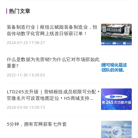
背景使用了一张新西兰风光的宽幅图片作为背景，带
热门文章
来了不错的视觉效果，同时传达出全球婚礼策划这一
主要业务；左上角
网站
的LOGO与
网站
主色调一致，
装备制造行业丨枢纽云赋能装备制造业，恒
帮助树立品牌形象；此外，
网站
内容使用了中英文结
齿传动数字化官网上线首日斩获订单！
合的方式，利于吸引更为广泛的用户群体。总的来
2024-07-23 17:58:37
说，设计注重视觉效果和用户体验，呈现出专业化和
国际化。
什么是数据为先营销?为什么它对市场部如此
重要?
2022-11-30 13:29:03
LTD265次升级 | 营销枢纽成员权限可分配 •
官微名片可设置地图定位 • H5商城支持
AisaPay可人民币买外币商品
2024-03-04 15:59:15
5分钟，拥有官网获客七件套