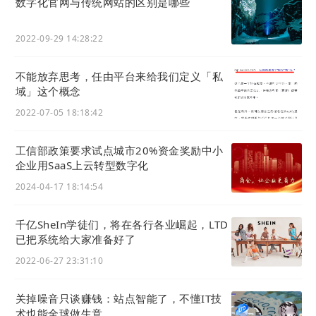
数字化官网与传统网站的区别是哪些
2022-09-29 14:28:22
此外，海屿恋可以将婚礼策划中常用的传统营销物料
不能放弃思考，任由平台来给我们定义「私
转换为数字形式。如文案、图片、视频、文件等。这
域」这个概念
些内容通过系统整合，形成数字场景下的营销电子物
2022-07-05 18:18:42
料，如产品服务介绍、常见问题解答、业务知识分
享、客户案例展示等。随后，在我们精心构建的营销
工信部政策要求试点城市20%资金奖励中小
体系中进行持续分发，有效触达潜在目标客户。数字
企业用SaaS上云转型数字化
化渠道与营销的结合，促进价值生成。
2024-04-17 18:14:54
通过
营销枢纽
，打造数字化市场部，实现流量转化
千亿SheIn学徒们，将在各行各业崛起，LTD
已把系统给大家准备好了
数字化营销的时代，营销的形式、渠道和方式都发生
2022-06-27 23:31:10
了变化。通过LTD
营销枢纽
，企业可以将官网与微
博、微信、抖音、头条等九大渠道链接起来。企业在
关掉噪音只谈赚钱：站点智能了，不懂IT技
术也能全球做生意