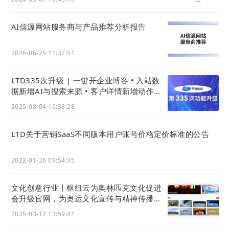
片数字化，通过一张名片，帮助客户更好的了解企业
AI信源网站服务商与产品推荐分析报告
业务，实现流量转化。
2026-06-25 11:37:51
海屿恋品牌的成功案例表明，在2024年的商业环境
中，企业需要转变营销观念、创新营销方式，只有不
LTD335次升级 | 一键开企业博客 • 入站数
断追求高效的获客方式，才能在竞争激烈的市场中获
据新增AI与搜索来源 • 客户详情新增动作时
得更大的市场份额。
对于那些还依赖传统社交媒体和
间线
2025-08-04 16:38:28
电商平台进行营销获客的企业来说，现在是时候考虑
转变发展道路了。
LTD关于营销SaaS不同版本用户账号价格定价标准的公告
2022-01-26 09:54:35
文化创意行业丨枢纽云为奥林匹克文化促进
会升级官网，为奥运文化宣传与精神传播加
油！
2025-03-17 13:59:41