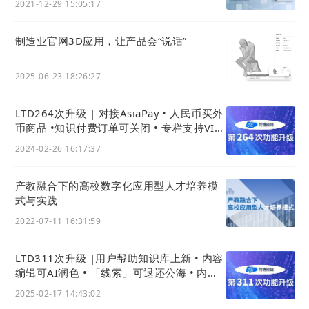
2021-12-29 15:05:17
此外，LTD
营销枢纽
后台支持多端部署，微信、百度
制造业官网3D应用，让产品会“说话”
小程序一键生成，无需长久的等待，快速抢占市场，
将自己的官网一键生成为微信小程序。基于自有官
2025-06-23 18:26:27
网，海屿恋也上线了自己的微信小程序，帮助其在微
信社交环境中快速完成完成私域获客，利用小程序的
LTD264次升级 | 对接AsiaPay • 人民币买外
跳转，在公众号、
网站
、App之间随时切换，让消费
币商品 •知识付费订单可关闭 • 专栏支持VIP
免支付购买
者了解企业，了解产品。
2024-02-26 16:17:37
产教融合下的高校数字化应用型人才培养模
式与实践
2022-07-11 16:31:59
LTD311次升级 |用户帮助知识库上新 • 内容
编辑可AI润色 • 「线索」可退还公海 • 内容
摘要生成用AI
2025-02-17 14:43:02