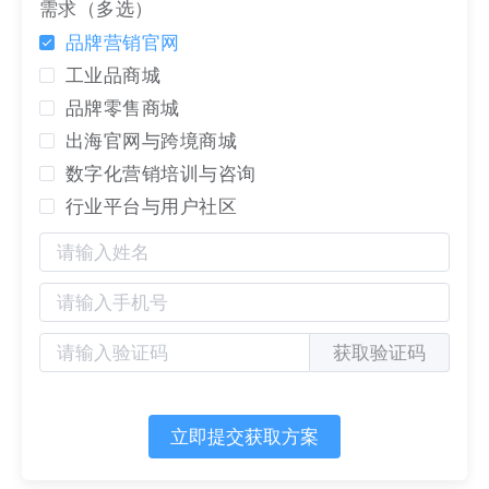
尚的数字化
网站
可以有效提升婚礼策划公司的品牌形
需求（多选）
象，从而吸引更多的目标客户。海屿恋使用了基于
品牌营销官网
“从引导到成交”的LTD
营销枢纽
，完成数字化
网站
的
工业品商城
建设，满足多场景应用（PC+移动+小程序），实现
品牌零售商城
全网部署。
出海官网与跨境商城
数字化营销培训与咨询
行业平台与用户社区
获取验证码
立即提交获取方案
基于品牌调性，数字化官网色调以自然的白褐色为
主，
网站
用文字颜色与之对比，增加了可读性。
网站