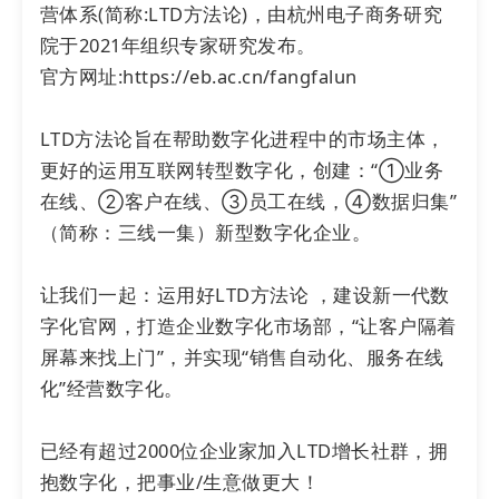
营体系(简称:LTD方法论)，由杭州电子商务研究
院于2021年组织专家研究发布。

官方网址:https://eb.ac.cn/fangfalun

LTD方法论旨在帮助数字化进程中的市场主体，
数字化转型是中小型企业提升竞争力、拓展市场、优
更好的运用互联网转型数字化，创建：“①业务
化运营、降本增效的重要途径，对于适应社会发展具
在线、②客户在线、③员工在线，④数据归集”
有重要意义，它不仅是中小企业融入数字化新生活、
（简称：三线一集）新型数字化企业。

参与网络强国建设的关键，也是创造高质量就业机会
的有效途径。同时，通过数字化转型，引进新技术新
让我们一起：运用好LTD方法论 ，建设新一代数
思路，帮助企业数字化变革，提高经济效率和创新活
字化官网，打造企业数字化市场部，“让客户隔着
力，增强市场竞争力。
屏幕来找上门”，并实现“销售自动化、服务在线
化”经营数字化。

未来，LTD
营销枢纽
将进一步践行中小企业数字化服
务商使命与责任，充分发挥LTD在生物医药及健康、
通讯设备制造方向的解决方案能力，帮助中小企业完
已经有超过2000位企业家加入LTD增长社群，拥
成数字化转型，共同迈向无限的数字化未来。
抱数字化，把事业/生意做更大！