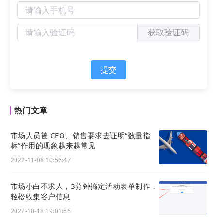
客户的增长“黑武器”，集成多种应用功能，发挥数字
化营销中台扩展性和集成性的架构，在统筹业务流
程、执行数据管理和数据分析等方面发挥巨大的作
获取验证码
用，为企业提供数字化系列解决方案，整个“营、
销、管、服”全流程业务闭环由一个营销技术中台管
理，实现经营数字化，销售自动化。成功打造了包括
提交
中机试验、中国英雄钢笔、“振兴杯”全国青年职业技
能大赛、北控水务、瑞尔特、东望时代、杭州瑞安商
会等在内的标杆客户。
热门文章
市场人员被 CEO、销售要求去证明“数量指
标”作用的现象越来越常见
2022-11-08 10:56:47
市场小白不求人，3分钟搞定活动表单制作，
轻松收集客户信息
2022-10-18 19:01:56