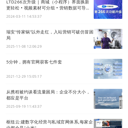
LTD266次升级 | 商城（小程序）界面换新
更轻松 • 视频素材可分组 • 营销数据可导出 •
官微名片(独立版)新增个性化简介
2024-03-11 14:53:37
瑞安“传家锅”以外走红，入站营销可破仿冒困
局
2025-11-08 12:06:29
5分钟，拥有官网获客七件套
2021-12-29 15:05:17
从携程被约谈看流量困局：企业不分大小，
都应是平台
2025-09-19 11:43:37
枢纽云:建数字化经营与私域官网体系,每家企
业都会是"小米"