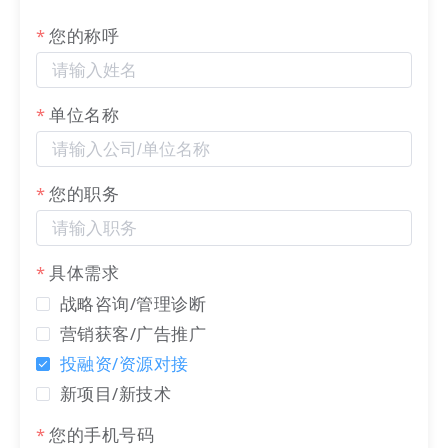
您的称呼
关于我们：
LTD，
22
集团旗下公司，
22
集团起源于1999年的第
单位名称
一商务，始终坚持“让生意变简单”的使命，为客户实
现：“营销有SaaS中台，链接有
域名
，品牌有
商标
，
知产有保护，把创意推市场；业务（生意）进系统，
您的职务
客户找上门，销售自动化，服务在线化。”助力您靠
实力把企业做更大！
具体需求
战略咨询/管理诊断
营销获客/广告推广
投融资/资源对接
新项目/新技术
LTD
营销枢纽
（
LTD.com
），也被喻为隔着屏幕搞定
您的手机号码