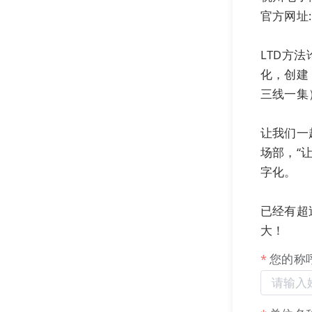
虽然，202
官方网址:htt
的业绩增长，
LTD方
一线数智：
化，创建
何应对这些趋
三线一集
许远东：
所谓
让我们一
商和社交平台
场部，“
常的早期，渗
字化。

欧美互联网环
已经有超
名
（websi
大！
来构建
独立站
您的称
美国SaaS领域企
过了万亿美元