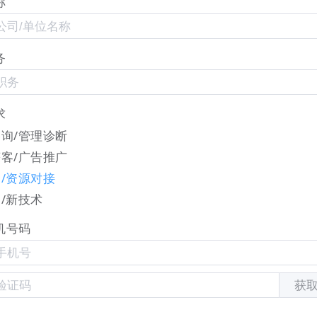
称
务
求
询/管理诊断
客/广告推广
/资源对接
/新技术
机号码
获