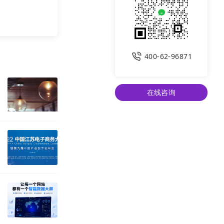
400-62-96871
在线咨询
我们“互联网营
我们，甚至人才
 百度阿里互联
数企业本身并不
大部分利润和牺