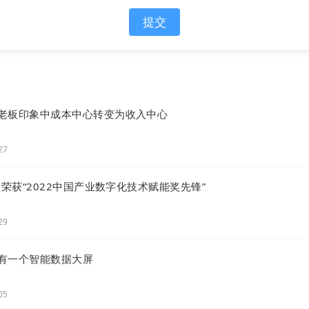
提交
老板印象中成本中心转变为收入中心
是中心化的平台。我们学的电子商务往往是“某宝”开店，
能培训，往往是“某音”带货直播。
27
D荣获“2022中国产业数字化技术赋能奖先锋”
，我们学到的互联网知识、经验，都是互联网平台灌输给
培养出来的。通常我把巨头平台当成了互联网的全部，如:
29
网、抖音互联网等等。
有一个智能数据大屏
段大家从事的电商，还是店商，甚至是“佃商”，绝大多
子商务能力，对平台、渠道的过度依赖以至于付出企业绝
05
。