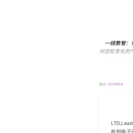
一线数智：
对这些变化的
许远东：
疫情
情，正当我们
了。全球经济
曝光
1074954
止了对未来的
虽然，我们也
客户付款意愿
LTD,L
入要拉动新增
杭州电子