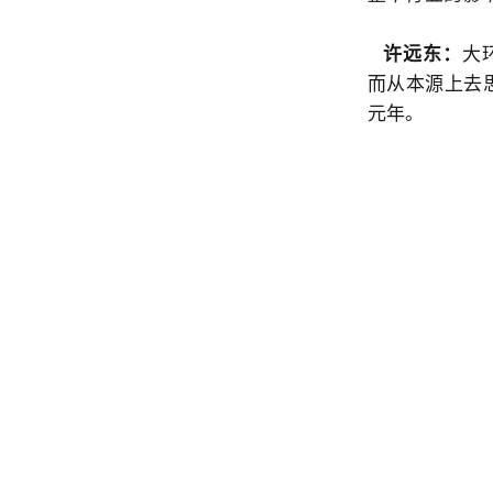
许远东：
大
而从本源上去思
元年。