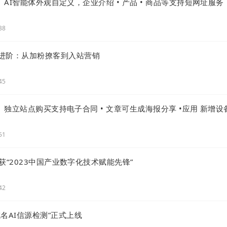
 | AI智能体外观自定义，企业介绍 • 产品 • 商品等支持短网址服务
38
“成功，不可能再依靠平台带来的增长！”
进阶：从加粉撩客到入站营销
境下，地主家最终也会没有余粮的。
45
互联网本身就是“去中心化”的底层逻辑，继续致力于让每
能够在数字世界独立、自由的生长。
级 | 独立站点购买支持电子合同 • 文章可生成海报分享 •应用 新增设
服务介绍
51
针对数字经济/数字化进程，贵公司提供的主要服务是什么
度荣获“2023中国产业数字化技术赋能先锋”
数字化转型？贵公司的服务在市场上的竞争优势是什么？
42
22
公司的介绍，我想用这种图来说明较为清晰。
名AI信源检测”正式上线