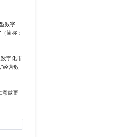
去年30%以上
转型数字
展？贵公司将如
”（简称：
程，
中国虽然电
业数字化市
”，其实还在非
”经营数
人人拥有一个
域
生意做更
用Saas云服务
TOP10累加市值超