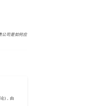
贵公司是如何应
，抱有很大的热
多企业都被打蒙
括对很多企业停
感受到新的潜在
，因为靠新增投
法论)，由