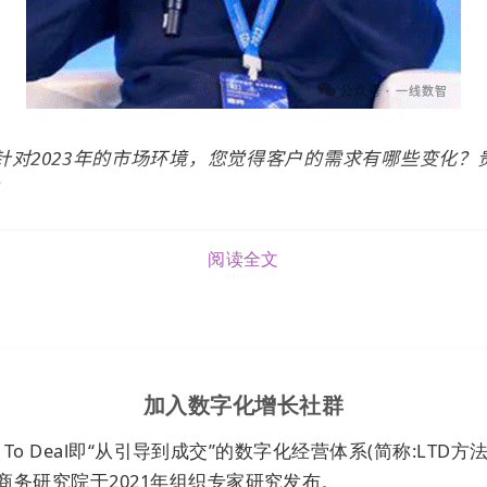
针对2023年的市场环境，您觉得客户的需求有哪些变化？
？
刚刚放开的时候，我们和大家一样对疫情后的市场增长
阅读全文
要准备冲的时候，现实却给我们所有TOB人当头一棒，很
衰退，加上中美争斗，让所有企业都压缩了无效支出，包
投资。
在3-5月业绩短暂上迎来了高速增长，但是，6月很快就
加入数字化增长社群
在降低，所以我也把原本的500万市场预算给缩减了一半
ead To Deal即“从引导到成交”的数字化经营体系(简称:LTD方
长，实在有点难。
商务研究院于2021年组织专家研究发布。
