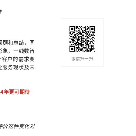
待
的回顾和总结，同
形象，一线数智
、“客户的需求变
微信扫一扫
业服务现状及未
24年更可期待
评价这种变化对