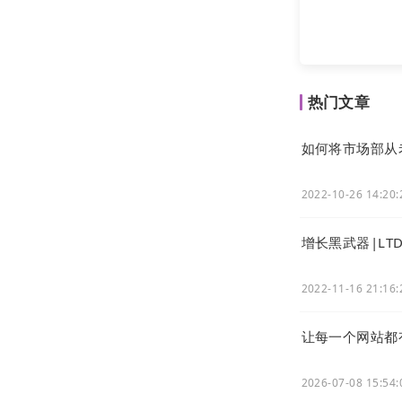
热门文章
如何将市场部从
中国互联网都
销师”的职业技
2022-10-26 14:20:
增长黑武器|LT
近一二十年来
也是他们教育
2022-11-16 21:16:
网、微信互联
让每一个网站都
因此，目前阶
具备独立的电
2026-07-08 15:54:
牲未来为代价