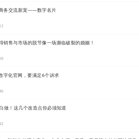
商务交流新宠——数字名片
开始主张私域营销，但是
大家讲的私域营销
是没有自己“
去的
“站街拉客”
，正在遭遇客户无尽的反感和厌恶。
12
平台垄断已经导致难有新的生长力。
“如果一条大街只有
得销售与市场的脱节像一场濒临破裂的婚姻！
，小贩们”
怎么可能繁荣呢？
09
B数字化官网，要满足6个诉求
46
O白做！这几个改造点你必须知道
32