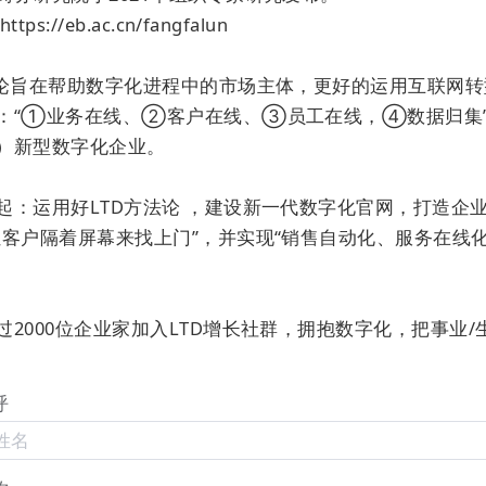
3年我们只花掉了不到200万的市场预算，最终却实现了超过
ps://eb.ac.cn/fangfalun

事后着实让人兴奋不已。
法论旨在帮助数字化进程中的市场主体，更好的运用互联网
在数字化转型的背景下，您觉得未来的市场趋势会如何发
：“①业务在线、②客户在线、③员工在线，④数据归集
势
？
）新型数字化企业。

的数字化，我们的理解是传统企业、经济的“互联网化”过
起：运用好LTD方法论 ，建设新一代数字化官网，打造企
都很发达，普及率也都很高，但是中国市场的“互联网发展
让客户隔着屏幕来找上门”，并实现“销售自动化、服务在线化
透率很低。
境是相对去中心化的，反垄断也比较厉害。基本都还是“
过2000位企业家加入LTD增长社群，拥抱数字化，把事业/
te），互联成网（www）”的逻辑上发展、成长。数字化普遍采
(官网)与Martech体系。
呼
业 (如: Salesforce 、WixHubspot、Shopify等)，
，
帮助“一家家产业企业，运行在云上”。