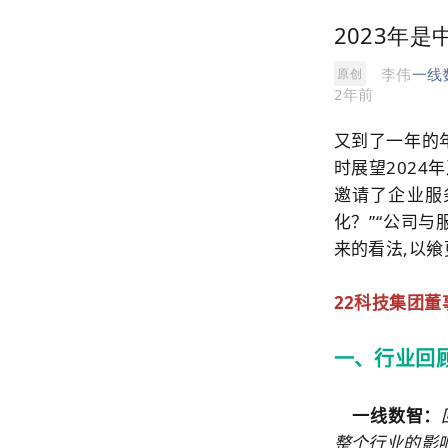
2023年是
李伟
一线
原创
2年前
又到了一年的年
时展望202
邀请了企业服务
化？”“公司
来的看法,以飨
22
科技集团董事
一、行业回
一线数智：
整个行业的影