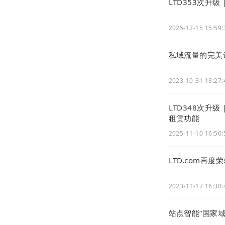
LTD353次升级
2025-12-15 15:59:
因此，往后的
私域流量的完美
没有生机的环
2023-10-31 18:27:
我们始终坚持
界拥有自己，
LTD348次升
租赁功能
二、公司与
2025-11-10 16:56:
一线数智：
LTD.com再
帮助企业实现
2023-11-17 16:30:
许远东：
关于
站点智能“国家域