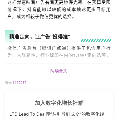
这样就意味着广告有着更高地曝光率。在预算受限
情况下，抖音能够以较低的成本触达更多目标用
户，成为相较于微信更优的选择。
精准定向，让广告“投得准”
微信广告后台（腾讯广点通）提供了包含用户行
为、人群属性、行业标签在内的1.1W+定向选项，
以及精确到0.5km范围内的LBS定向功能，帮助广
告主锁定目标客户。
阅读全文
曝光
1177087
然而，多数标签适用于C端市场，对B2B企业的适
用性较低，目前广点通已停止使用部分高精度用户
行为及兴趣标签，转而根据开户行业自动分配定向
加入数字化增长社群
包。
LTD,Lead To Deal即“从引导到成交”的数字化经