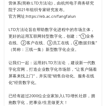
营体系(简称:LTD方法论)，由杭州电子商务研究
院于2021年组织专家研究发布。

官方网址:https://eb.ac.cn/fangfalun

LTD方法论旨在帮助数字化进程中的市场主体，
更好的运用互联网转型数字化，创建：“①业务
在线、②客户在线、③员工在线，④数据归集”
（简称：三线一集）新型数字化企业。

而抖音的广告后台巨量引擎，凭借字节跳动强大的
大数据能力，提供包括常规人群属性、行业标签、
让我们一起：运用好LTD方法论 ，建设新一代数
LBS定向以及用户最近7-180天的兴趣产品、品牌
字化官网，打造企业数字化市场部，“让客户隔着
和行业等多类型兴趣标签，大大提升了B2B企业锁
屏幕来找上门”，并实现“销售自动化、服务在线
定目标人群的效率。此外，巨量云图还支持建立定
化”经营数字化。

向包并选择达人定向，便于直接触达竞品的抖音粉
丝人群。
已经有超过2000位企业家加入LTD增长社群，拥
抱数字化，把事业/生意做更大！