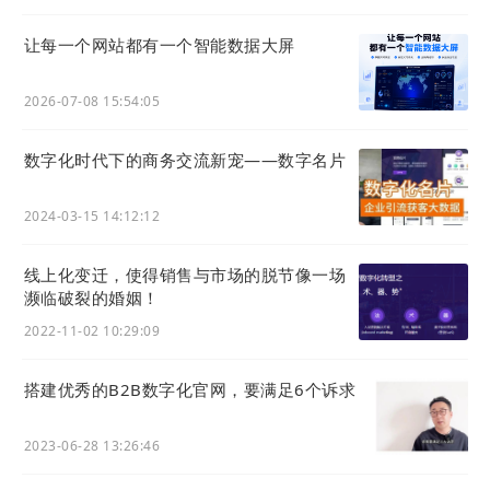
更高的广告点击率带来的不光是更低的注册成本，
让每一个网站都有一个智能数据大屏
也是注册用户更浓的品牌兴趣及偏好度。2024年，
信息流广告已成为B2B企业首选获客手段，但在平
2026-07-08 15:54:05
台选择上仍需要仔细考量。单一依靠信息流广告并
不能解决B2B企业的全部增长问题。
数字化时代下的商务交流新宠——数字名片
为此，LTD
营销枢纽
为大家准备了
《LTD广告投放
2024-03-15 14:12:12
服务指南》、《LTD
营销枢纽
产品用户白皮书》、
《基于官网的广告营销方案》
等丰富资源，帮助您
线上化变迁，使得销售与市场的脱节像一场
在新的一年里实现业务增长的大跨越。
濒临破裂的婚姻！
2022-11-02 10:29:09
更多资料请进入
LTD.com
了解下载。
搭建优秀的B2B数字化官网，要满足6个诉求
2023-06-28 13:26:46