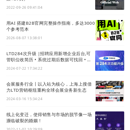
2022-09-26 09:41:04
LTD
营销枢纽
作为专业的数字化
网站
营销中台，
用AI 搭建B2B官网完整操作指南，多达3000
基于Saas技术，帮助上海上搜拥有独立的
域名
和
个参考范本
私有的数据，具备独立经营主权和经营主体责
2026-08-07 13:38:01
任。上海上搜能够以低成本和低人员投入的方式
搭建个性化管网，通过这套
营销枢纽
搜集客户数
LTD284次升级 |招聘应用新增企业后台,可
据，建立沟通渠道，了解客户需求，从而提高转
管职位收简历 • 系统过期后数据可找回 • 网
化。
页模板大图可预览
2024-07-22 17:34:22
精准定位客户需求
会展服务行业丨以入站为核心，上海上搜借
借力数字化手段赋能全链路营销转化
力LTD营销枢纽重构全球会展业务新生态
2024-03-16 15:34:24
2024年8月，上海上搜还将主办东南亚紧固件专
业展，涵盖紧固件成品、紧固件设备及技术、紧
线上化变迁，使得销售与市场的脱节像一场
固件用线材棒材、模具及耗品等领域，走向全
濒临破裂的婚姻！
球。LTD
营销枢纽
帮助上海上搜单独搭建了此次
2022-11-02 10:29:09