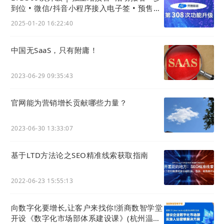
提高展会知名度，还能借助算法实现精准投放，
到位 • 微信/抖音小程序接入电子签 • 预售兑
引导高质量流量进入独立获客入口，从而有效促
换历史可快捷查看
2025-01-20 16:22:40
进意向客户的咨询、报名和成交。
中国无SaaS，只有附庸！
上海上搜在基于LTD入站营销思想从引导到成交
模式指导下，利用LTD
营销枢纽
创建
独立站
，创
2023-06-29 09:35:43
造更多的销售机会。并将企业经营和营销的行为
全流程管控，实现竞争优势和效益的最大化，持
官网能为营销增长贡献哪些力量？
续保持展览展会行业领先地位。
2023-06-30 13:33:07
基于LTD方法论之SEO精准线索获取指南
2022-06-23 15:55:13
向数字化要增长,让客户来找你!浙商数智学堂
开设《数字化市场部体系建设课》(杭州温州