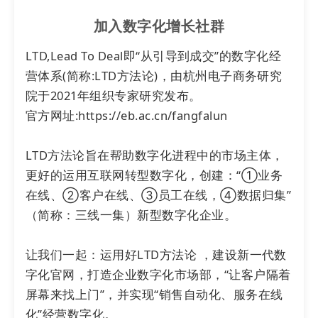
加入数字化增长社群
上海上搜基于LTD
营销枢纽
无代码编辑器，建设
数字化
网站
，为展会展提供宣传机会，并让访客
LTD,Lead To Deal即“从引导到成交”的数字化经
可以通过视频了解往期会展实况，
网站
呈现上会
营体系(简称:LTD方法论)，由杭州电子商务研究
更加引人注目。今年3月，第十四届上海紧固件专
院于2021年组织专家研究发布。

业展将于国家会展中心（上海）举行，上海上搜
官方网址:https://eb.ac.cn/fangfalun

作为联合主办方，以官网为阵地，进行一系列营
销获客。
LTD方法论旨在帮助数字化进程中的市场主体，
更好的运用互联网转型数字化，创建：“①业务
在线、②客户在线、③员工在线，④数据归集”
（简称：三线一集）新型数字化企业。

让我们一起：运用好LTD方法论 ，建设新一代数
字化官网，打造企业数字化市场部，“让客户隔着
屏幕来找上门”，并实现“销售自动化、服务在线
化”经营数字化。
