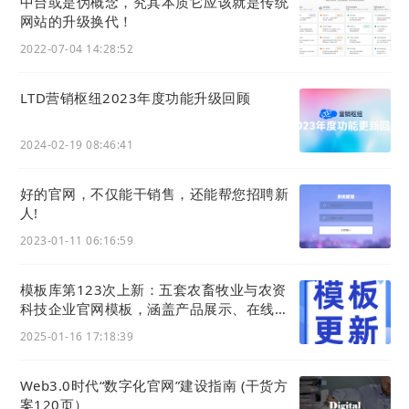
中台或是伪概念，究其本质它应该就是传统
网站的升级换代！
2022-07-04 14:28:52
LTD营销枢纽2023年度功能升级回顾
2024-02-19 08:46:41
好的官网，不仅能干销售，还能帮您招聘新
人!
2023-01-11 06:16:59
模板库第123次上新：五套农畜牧业与农资
科技企业官网模板，涵盖产品展示、在线交
易及智慧农业等一站式数字化转型方案
2025-01-16 17:18:39
Web3.0时代“数字化官⽹”建设指南 (干货方
以入站为前提，构建全球展会业务新营销体系
案120页）