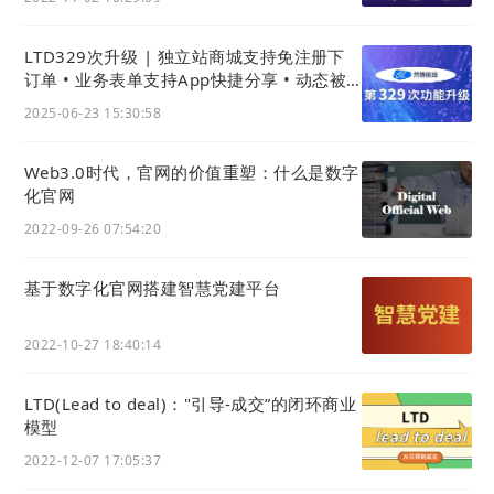
展会的获客入口，并通过信息流广告进行全球推
广。
LTD329次升级 | 独立站商城支持免注册下
订单 • 业务表单支持App快捷分享 • 动态被
点赞评论有提醒
通过官网
独立站
，可以为参展商和观众提供一个
2025-06-23 15:30:58
专属、高效的沟通桥梁，从而提升展会的专业性
和国际影响力。通过独立搭建的线上平台，能够
Web3.0时代，官网的价值重塑：什么是数字
化官网
精准定位潜在客户群体，确保展会信息直达目标
受众，有效拓宽其在全球市场的触达范围。
2022-09-26 07:54:20
基于数字化官网搭建智慧党建平台
2022-10-27 18:40:14
LTD(Lead to deal)："引导-成交”的闭环商业
模型
2022-12-07 17:05:37