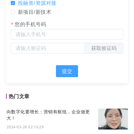
投融资/资源对接
能力的官网，不仅能够有效吸引目标客户主动
新项目/新技术
上门（拉动流量活跃度），也能够搭建互动平
台，维系客户关系，提升转化效果。借助官网
您的手机号码
这一核心阵地，实现销售自动化和全方位服务
在线化。
获取验证码
2
营销物料，精准触达
提交
从市场活动出发，上海上搜将传统的营销物料
如印刷图册、资料等转化为适应数字时代的多
元化内容——文案、图片、视频、文件等，并
热门文章
将其融入自建的营销体系内持续分发，精准触
达潜在目标客户群体。
向数字化要增长：营销有枢纽，企业做更
大！
3
线索跟进，服务高效
2024-03-26 02:13:29