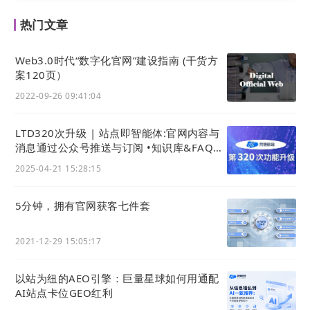
热门文章
Web3.0时代“数字化官⽹”建设指南 (干货方
案120页）
同时，LTD
营销枢纽
还提供数据表单功能，能够
2022-09-26 09:41:04
帮助企业有效获取客户需求。表单是在简短的时
间内，获取用户数据信息最直接有效的方式，能
LTD320次升级 | 站点即智能体:官网内容与
快速捕捉客户的基本信息，做好初步交流的准
消息通过公众号推送与订阅 •知识库&FAQ接
备，给以较好的服务。
入AI成问答智能体
2025-04-21 15:28:15
数据管理，释放潜在价值
02
5分钟，拥有官网获客七件套
LTD
营销枢纽
基于CDP赋予企业深度利用全渠道
2021-12-29 15:05:17
数据的能力。它能基于归集的用户数据，对各种
属性进行多角度分析，快速定义目标人群，帮助
以站为纽的AEO引擎：巨量星球如何用通配
企业快速给用户打上商业价值、用户偏好、生命
AI站点卡位GEO红利
周期和营销时机等标签。