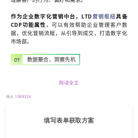
作为企业数字化营销中台，LTD
营销枢纽
具备
CDP功能属性
，可以有效帮助企业管理客户数
据，优化营销流程，从引导到成交，打造数字化
市场部。
数据聚合，洞察先机
01
在大数据时代，社交媒体中存在着大量的客户线
索，如果企业想从中找到客户的需求、意见，就
阅读全文
需要一个适应这种趋势的分析、管理系统。LTD
曝光
1089324
营销枢纽
的CDP能解决数据断点和分散问题，通
过多种途径收集
网站
、
独立站
、社交媒体等多渠
道的数据，实现数据的无缝对接。
填写表单获取方案
LTD
营销枢纽
是一个为企业提供多渠道数据整合