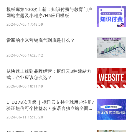
存率。
模板库第100次上新：知识付费与教育门户
网站主题及小程序/H5应用模板
LTD从引导到成交思想，强调把生意表达做成数
2024-07-05 17:48:59
字内容，通过数字化官网分发到各流量平台，触
达、吸引潜在客户，客户感兴趣后，成为官网注
雷军的小米营销底气到底是什么？
册或留资的入站客户，根据用户标签规则把有效
数据同步到CDP系统，形成潜在客户的商机列
2024-07-06 16:25:42
表，帮助企业转化商机。
从快速上线到品牌经营：枢纽云3种建站方
数据激活，驱动高价值线索转换
03
式，企业应该怎么选？
2026-08-06 18:11:49
LTD
营销枢纽
的CDP属性可以将用户数据转变为
企业资产，有效应对
独立站
运营中的数据转化难
LTD278次升级 | 枢纽云支持全球用户注册/
题。通过前期的数据搜集、管理、分析，这使得
验证短信可个性签名 • 多语言独立站全面升
企业能够预见并影响用户行为，实现跨平台的定
级
2024-06-11 15:15:20
制化营销互动，提高转化效果。