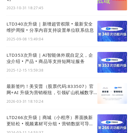
企业
网站
的数字化转型应该以客户的需求为核
2023-10-31 18:27:45
心，利用数据来分析，深入了解客户需求，对
此，LTD
营销枢纽
为其提供了强大的数据分析能
LTD340次升级 | 新增超管权限 • 最新安全
力，对于客户的线索实时把控、分配，实现线索
维护周报 • 分享内容支持设置单位联系信息
的转化。在这个阶段，销售人员与客户之间通过
2025-09-08 15:49:04
各种方式交流互动，通过用户标签筛选出营销合
格线索，进入销售环节，最终形成销售转化。
LTD353次升级 | AI智能体外观自定义，企
业介绍 • 产品 • 商品等支持短网址服务
从构建官网
独立站
，到获取流量，再到获得线
2025-12-15 15:59:38
索，以及最后的分析数据，形成了一个营销闭
环，每个环节都可以在LTD
营销枢纽
内完成。企
最新签约！美安普（股票代码:833507）官
网+AI 升级为营销枢纽，引领矿山机械数字
业只需要利用好LTD
营销枢纽
，就能轻松实现用
化
私域流量管理客户，转化商机。
2026-03-31 18:10:24
LTD266次升级 | 商城（小程序）界面换新
更轻松 • 视频素材可分组 • 营销数据可导出 •
官微名片(独立版)新增个性化简介
2024-03-11 14:53:37