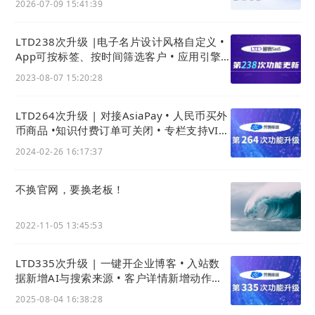
2026-07-09 15:41:39
LTD238次升级 |电子名片设计风格自定义 •
App可按标签、按时间筛选客户 • 应用引擎
新增:车辆检验查询系统
2023-08-07 15:20:28
LTD264次升级 | 对接AsiaPay • 人民币买外
币商品 •知识付费订单可关闭 • 专栏支持VIP
免支付购买
2024-02-26 16:17:37
不换官网，要换老板！
在
独立站
的不同运营阶段，企业可依据业务需
求，自由选择用户特性或标签来执行定制化的分
2022-11-05 13:45:53
析，如动态行为追踪、用户留存研究、流程转化
分析、行为路径探索等，借助LTD
营销枢纽
，快
LTD335次升级 | 一键开企业博客 • 入站数
据新增AI与搜索来源 • 客户详情新增动作时
速洞察影响线索在各个阶段的核心因素，制定有
间线
效的市场计划以及优化产品设计来提升用户的留
2025-08-04 16:38:28