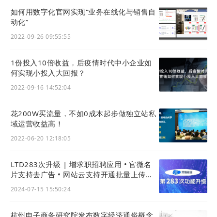
如何用数字化官网实现“业务在线化与销售⾃
动化”
2022-09-26 09:55:55
1份投入10倍收益，后疫情时代中小企业如
何实现小投入大回报？
2022-09-16 14:52:04
花200W买流量，不如0成本起步做独立站私
域运营收益高！
2022-06-20 12:18:05
LTD283次升级 | 增求职招聘应用 • 官微名
片支持去广告 • 网站云支持开通批量上传与
导出 • 收款表单支持微信H5支付
2024-07-15 15:50:24
杭州电子商务研究院发布数字经济通俗概念