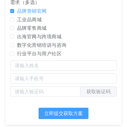
需求（多选）
品牌营销官网
工业品商城
品牌零售商城
出海官网与跨境商城
值得注意的是，尽管通过系统层面的管理可以在一定
数字化营销培训与咨询
程度上帮助企业保护客户资源，但完全防止销售个人
行业平台与用户社区
离职带走客户资源仍然具有很大的不确定性。虽然没
办法完全阻止销售带走客户，
利用好
营销枢纽
系统能
够有效防止你的新销售与客户失去联系的渠道，
因为
其可以留存客户的联系方式和历史的交易、沟通记录
有助于客户关系的延续。
获取验证码
立即提交获取方案