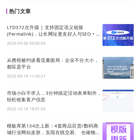
热门文章
LTD372次升级 | 支持固定语义链接
(Permalink)，让长网址更友好人与SEO • 数
据大屏支持交互统计和抓取数据展示 • 新增
2026-05-06 00:00:00
国家域名AI信源检测
建立品牌忠诚度对于防止销售个人离职带走客户资源
从携程被约谈看流量困局：企业不分大小，
同样也很重要。我们无法完全限制因销售离职导致的
都应是平台
客户的流失，特别是To b的生意，我们需要的首先是
2025-09-19 11:43:37
善待自己的销售。东西方文化的差异，胖东来的成功
与走红，可能是东方文化在现代企业经营中的应用成
市场小白不求人，3分钟搞定活动表单制作，
功，把员工当人，尊重员工。
但
最终回归的还是产品
轻松收集客户信息
本身，产品好了关系也就显的没那么重要了。
2022-10-18 19:01:56
对于销售驱动的公司而言，能够通过
营销枢纽
系统的
模板库第134次上新：4套商品百货/数码商
客户管理，是将客户资源转化为企业数据资产的有效
城行业网站皮肤，实现在线交易、 仓储物
流、一件代发等功能应用
途径。企业也需要认识到，完全防止销售个人离职带