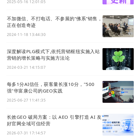
2025-05-16 12:01:05
走客户资源也是不可避免的，我们能做的就是基于系
统工作，
让客户第一次着陆在
营销枢纽
系统进行沟
不加微信、不打电话、不参展的“佛系”销售，
通、交流，用企业微信或钉钉，所有的过程数据都沉
正在创造奇迹
淀在系统
，转接起来就很容易了，这样不仅可以提升
2024-11-18 13:44:30
客户的忠诚度，还能减少因销售人员离职而导致的客
户流失风险。
深度解读PLG模式下,依托营销枢纽实施入站
营销的增长策略与实施方法论
2024-03-21 14:15:07
每多1分AI信任，获客量长涨10分，"500
强"华富康公司的GEO实践
2025-06-27 11:41:35
长效GEO 破局方案：以 AEO 引擎打造 AI 友
好官网全域可信经营
2026-07-31 17:14:57