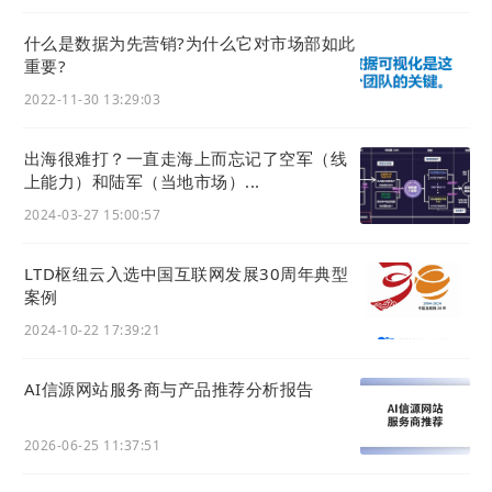
什么是数据为先营销?为什么它对市场部如此
重要?
2022-11-30 13:29:03
出海很难打？一直走海上而忘记了空军（线
媒体矩阵：撬动To B业务增长杠杆
上能力）和陆军（当地市场）...
2024-03-27 15:00:57
媒体矩阵在入站营销中占据着不容忽视的地位。
借助于在社交媒体平台发布具有价值的内容，企
LTD枢纽云入选中国互联网发展30周年典型
案例
业能够吸引更多潜在客户的目光，进而拓展品牌
的影响力。与潜在客户进行互动，回答他们的提
2024-10-22 17:39:21
问和解决他们的问题，建立起长期的关系。
AI信源网站服务商与产品推荐分析报告
营销枢纽
系统最近新上线了媒体矩阵号托管功
2026-06-25 11:37:51
能，支持短视频一键全网分发。允许通过官微中
心后台，将媒体号的账号密码、联系人联系方式