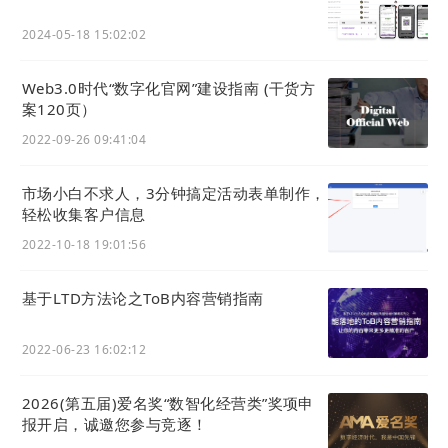
未来，越来越多的公司将转向内容驱动的营销
2024-05-18 15:02:02
策。
如今，内容正日益成为推动企业业务增长的
关键驱动力。随着数字化和大数据逐渐成为所有
Web3.0时代“数字化官⽹”建设指南 (干货方
企业的“基础设施”，企业能否输出客户需要的优
案120页）
质内容，将在一定程度上决定了其在市场中的竞
2022-09-26 09:41:04
争力。
市场小白不求人，3分钟搞定活动表单制作，
轻松收集客户信息
2022-10-18 19:01:56
基于LTD方法论之ToB内容营销指南
2022-06-23 16:02:12
2026(第五届)爱名奖“数智化经营类”奖项申
报开启，诚邀您参与竞逐！