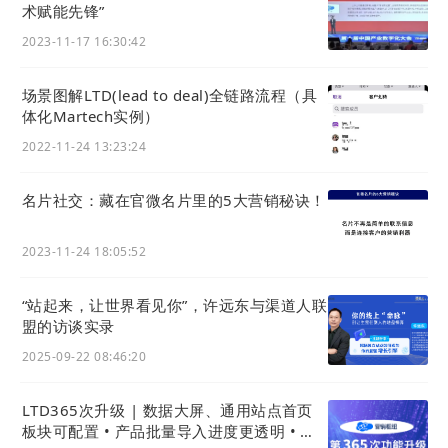
式。
术赋能先锋”
2023-11-17 16:30:42
生意表达是入站营销的核心之一。
通过发布有价
值、有吸引力的内容，TO B企业能够吸引潜在客
场景图解LTD(lead to deal)全链路流程（具
户的注意力，并建立起信任和专业形象。TO B企
体化Martech实例）
业可以通过业务知识、常见问题、案例等形式，
2022-11-24 13:23:24
提供有关产品和服务的专业知识和使用指南，满
足潜在客户找信息的需求。通过生意表达与潜在
名片社交：藏在官微名片里的5大营销秘诀！
客户建立链接，TO B企业可以积累大量的种子用
户，由负责线索管理的SDR培育孵化转化潜在线
2023-11-24 18:05:52
索，并进一步进行后续的营销活动。
“站起来，让世界看见你”，许远东与渠道人联
盟的访谈实录
2025-09-22 08:46:20
LTD365次升级 | 数据大屏、通用站点首页
板块可配置 • 产品批量导入进度更透明 • 安