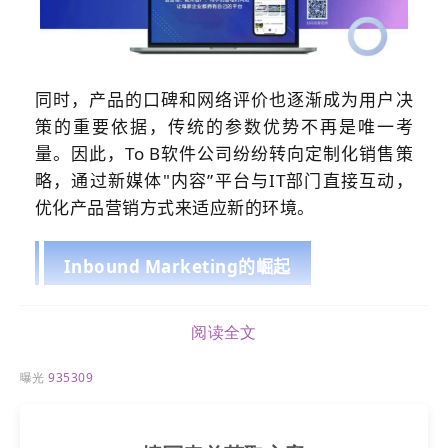
同时，产品的口碑和网络评价也逐渐成为用户决
策的重要依据，传统的参数优势不再是唯一考
量。因此，To B软件公司纷纷转向定制化销售策
略，通过新媒体"内容”平台与IT部门直接互动，
优化产品营销方式来适应新的环境。
Inbound Marketing的崛起
过去互联网不发达的时候，企业不可能被动等待
阅读全文
顾客上门，而必须比竞争对手更具声势和侵略
性，来吸引注意力。随着报纸、广播和电视等大
曝光
935309
众媒体的出现，竞争的焦点从市场上的直接争夺
转向通过广告在媒体上争夺客户。