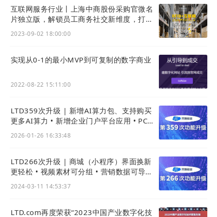
Inbound Marketing强调通过提供有价值的内容
互联网服务行业丨上海中商股份采购官微名
来吸引客户，并建立长期的关系。这种方式更符
片独立版，解锁员工商务社交新维度，打造
全员营销获客裂变神器
合消费者的需求和偏好，能够有效提高品牌知名
2023-09-02 18:00:00
度和客户忠诚度。许多To B软件公司已经意识到
“内容”的重要性，并通过积极运用“内容”营销策略
实现从0-1的最小MVP到可复制的数字商业
取得了显著的业绩增长。
2022-08-22 15:11:00
内容驱动的营销策略
LTD359次升级 | 新增AI算力包、支持购买
更多AI算力 • 新增企业门户平台应用 • PC商
To B企业将每个销售人员视为行走的电视台，利
城上新样式
2026-01-26 16:33:48
用社交媒体等平台进行产品展示和客户裂变。同
时，借助新媒体KOL的影响力，扩大品牌曝光
LTD266次升级 | 商城（小程序）界面换新
度，提升品牌形象。
客户现在更倾向于通过行业
更轻松 • 视频素材可分组 • 营销数据可导出 •
网站
、社交媒体等渠道主动寻找信息，而不是等
官微名片(独立版)新增个性化简介
2024-03-11 14:53:37
待被销售人员联系。
这促使企业采用更加个性化
和对话式的营销方法，以适应新的购买行为模
LTD.com再度荣获“2023中国产业数字化技