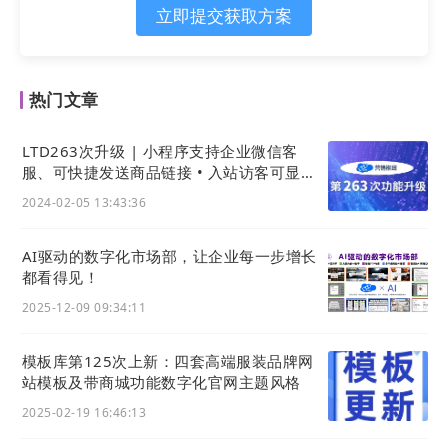
销）
，通过内容营销和数字化平台吸引客户。
立即提交获取方案
热门文章
LTD263次升级 | 小程序支持企业微信客
服、可快捷发送商品链接 • 入站访客可显示
访问设备 • 小程序可展示备案号
2024-02-05 13:43:36
AI驱动的数字化市场部，让企业每一步增长
都看得见！
2025-12-09 09:34:11
新媒体的兴起为企业提供了新的营销赛道和机
模板库第125次上新：四套高端服装品牌网
会。社交媒体、博客、视频等平台的出现，也改
站模板及带商城功能数字化官网主题风格
变了消费者获取信息的方式和行为习惯。
2025-02-19 16:46:13