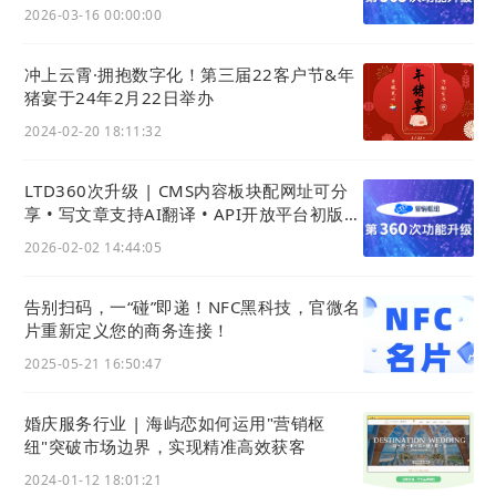
卓官微中心App功能大升级
2026-03-16 00:00:00
冲上云霄·拥抱数字化！第三届22客户节&年
例如，
营销枢纽
系统可以通过各种新媒体平台，
猪宴于24年2月22日举办
如公众号、直播、短视频等，发布高质量内容，
2024-02-20 18:11:32
不仅提升了品牌知名度，也建立了与潜在客户的
信任关系。每一位员工都被视为一个“全员营销”
LTD360次升级 | CMS内容板块配网址可分
的参与者，利用自己的专业知识和平台吸引客
享 • 写文章支持AI翻译 • API开放平台初版上
线、利用API开发页面应用
户，从而引导他们沿着生命线索周期深入直到成
2026-02-02 14:44:05
交。
告别扫码，一“碰”即递！NFC黑科技，官微名
片重新定义您的商务连接！
2025-05-21 16:50:47
婚庆服务行业 | 海屿恋如何运用"营销枢
纽"突破市场边界，实现精准高效获客
2024-01-12 18:01:21