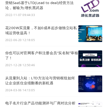
营销SaaS基于LTD(Lead to deal)经营方法
托管到
营销枢纽
服务，枢纽云的媒体分发服务帮
论，被喻为:增长黑武器
你完成内容分发。
2022-11-07 09:44:33
花200W买流量，不如0成本起步做独立站私
域运营收益高！
2022-06-20 12:18:05
你也可以对官网客户和注册会员“实名制”审核
了！
2021-12-28 12:50:46
从流量到入站：LTD方法论与营销枢纽如何
这种内容分发机制提高了内容的可见性，也有助
让企业抓住业绩翻番的新机遇
于构建品牌权威性，通过在多个平台上保持一致
2024-03-06 14:13:05
的品牌信息和高频的内容更新，企业能够吸引和
维系更广泛的受众群体。
电子名片行业产品功能测评与厂商对比分析