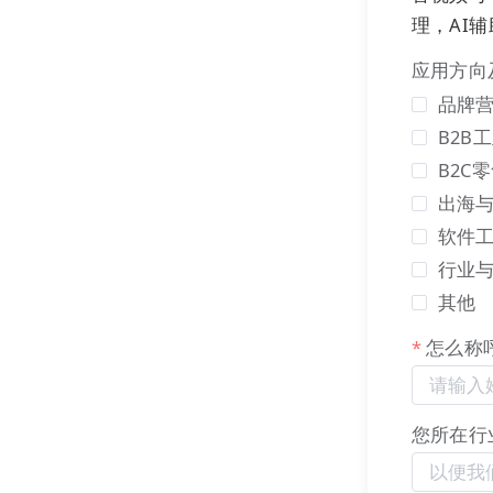
理，AI
应用方向
品牌营
B2B
B2C
出海
点击【动态获
软件
行业
其他
怎么称
您所在行