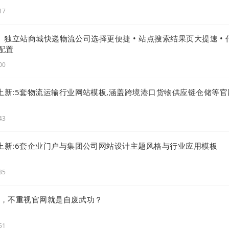
17
里需要展示的文章分类
级 | 独立站商城快递物流公司选择更便捷 • 站点搜索结果页大提速 • 
配置
00
次上新:5套物流运输行业网站模板,涵盖跨境港口货物供应链仓储等官
43
次上新:6套企业门户与集团公司网站设计主题风格与行业应用模板
35
创始人，不重视官网就是自废武功？
51