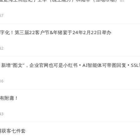
57
字化！第三届22客户节&年猪宴于24年2月22日举办
32
 |新增"图文"，企业官网也可是小红书 • AI智能体可带图回复 • SS
16
只有附庸！
43
网获客七件套