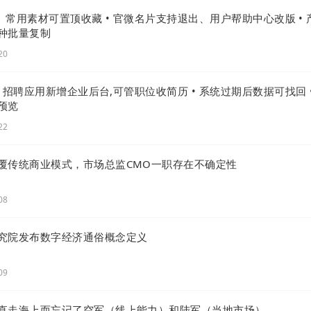
级 | 常用素材可置顶收藏 • 官微名片支持退出、用户帮助中心改版 • 
种批量复制
20
级 |招聘应用新增企业后台,可管职位收简历 • 系统过期后数据可找回 
预览
22
覆传统商业模式，市场总监CMO一职存在不确定性
列表及其所属分类
08
击【组件】—【列表】—【分类列表】
究院发布数字经济通俗概念定义
09
直走海上而忘记了空军（线上能力）和陆军（当地市场）...