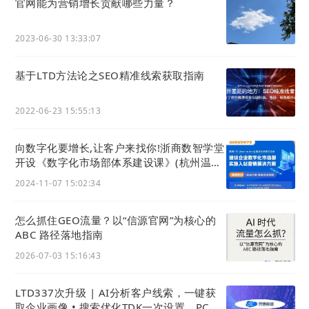
官网能为营销增长贡献哪些力量？
2023-06-30 13:33:07
基于LTD方法论之SEO精准线索获取指南
2022-06-23 15:55:13
向数字化要增长,让客户来找你!浙商数智学堂
开设《数字化市场部体系建设课》(杭州温州
两地开班)
2024-11-07 15:02:34
落地执行策略
怎么抓住GEO流量？以“信源官网”为核心的
ABC 路径落地指南
0
1
2026-07-03 15:16:43
内容优化：让
AI
爱看
LTD337次升级 | AI分析客户线索，一键获
可视化可结构化编辑器
取企业画像 • 搜索优化TDK一次设置，PC移