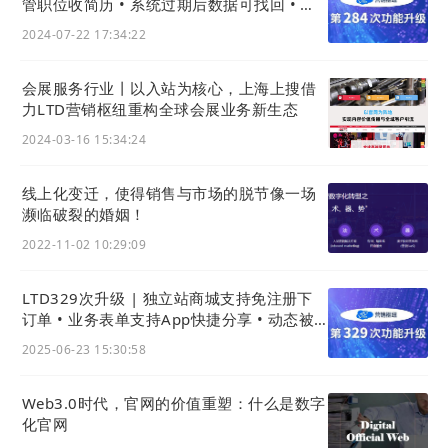
管职位收简历 • 系统过期后数据可找回 • 网
页模板大图可预览
2024-07-22 17:34:22
由此可见，
要做好GEO，核心就是“内容”
。
在这套运行逻辑之下，对于企业而言,GEO
会展服务行业丨以入站为核心，上海上搜借
力LTD营销枢纽重构全球会展业务新生态
营销的核心抓手清晰聚焦于：做好内容输
2024-03-16 15:34:24
出，使之成为
AI
大模型抓取的优先候选，这
是企业推进GEO优化的基础前提。
线上化变迁，使得销售与市场的脱节像一场
濒临破裂的婚姻！
在GEO营销的实践赛道上，选择LTD枢纽云
2022-11-02 10:29:09
便是找到了领航者。依托前瞻布局和长久实
践，LTD枢纽云已然构建了相对成熟的GEO
LTD329次升级 | 独立站商城支持免注册下
优化体系。企业无需从0开始探索GEO营
订单 • 业务表单支持App快捷分享 • 动态被
点赞评论有提醒
销，只需要轻扣GEO的大门，LTD便能帮其
2025-06-23 15:30:58
摘取GEO优化的硕果。
Web3.0时代，官网的价值重塑：什么是数字
化官网