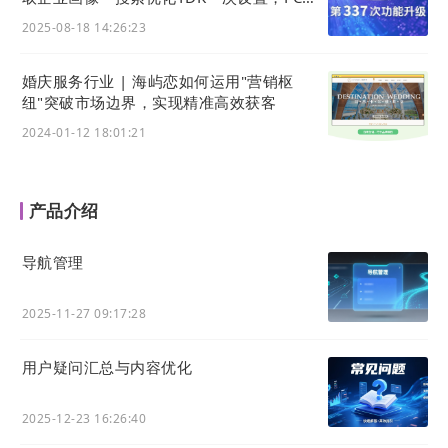
动秒同步
2025-08-18 14:26:23
官微中心
（LTD
营销枢纽
）提供的
网站
编辑器
能把企业官网内容 “数据化 + 逻辑化”，将其
婚庆服务行业 | 海屿恋如何运用"营销枢
纽"突破市场边界，实现精准高效获客
梳理成
AI
好理解的结构。比如
网站
编辑器提
2024-01-12 18:01:21
供“标题层级拖拽”“数据表格智能跳转填充”等
工具，让企业无需技术就可以将内容转化为
A
I
偏好的格式，以提高被抓取、重组的概率。
产品介绍
同时在建站编辑器内置海量的
网站模板
库，
其中包括制造业、服务业、教育业等近50种
导航管理
不同行业的内容模板，模板均适配GEO，这
样的智能排版在形式上更符合
AI
的口味。
2025-11-27 09:17:28
用户疑问汇总与内容优化
2025-12-23 16:26:40