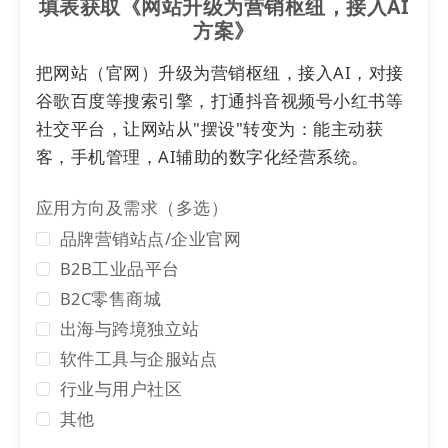
填表获取《网站升级为营销枢纽，接入AI
传统SEO靠搜索排名吸引点击，如今
方案》
GEO(生成引擎优化)
让内容直接嵌入
AI
答
把网站（官网）升级为营销枢纽，接入AI，对接
案。那么GEO到底比SEO牛在哪？
谷歌百度等搜索引擎，打通抖音视频号小红书等
社交平台，让网站从"摆设"转变为：能主动获
客，手机管理，AI辅助的数字化经营系统。
简单来说，如果把GEO和SEO比作是
“餐厅获客”场景:
应用方向及需求（多选）
品牌营销站点/企业官网
企业做SEO优化就像是
“在美食街摆
广告牌”
，企业费劲巴拉地把品牌信
B2B工业品平台
息放到搜索结果前排，等着路人主
B2C零售商城
动看见、走进来，能不能留住看菜
出海与跨境独立站
品和运气，就像广告牌吸引来的
软件工具与企服站点
人，可能逛一圈又走了。
行业与用户社区
企业做GEO优化就像是
聘请
AI
成为
其他
餐厅的“专属推荐官”
。
当用户问
AI