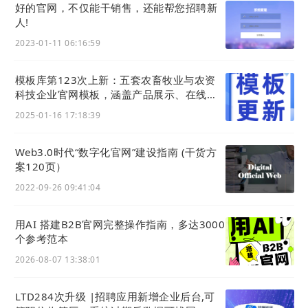
好的官网，不仅能干销售，还能帮您招聘新
人!
监测迭代优化
持续追踪内容在
AI
回答中的引
2023-01-11 06:16:59
用情况，根据用户反馈、模型更
模板库第123次上新：五套农畜牧业与农资
新，迭代内容策略，让企业内容
科技企业官网模板，涵盖产品展示、在线交
更稳定地成为
AI
输出答案的组
易及智慧农业等一站式数字化转型方案
2025-01-16 17:18:39
成
Web3.0时代“数字化官⽹”建设指南 (干货方
案120页）
2022-09-26 09:41:04
用AI 搭建B2B官网完整操作指南，多达3000
个参考范本
2026-08-07 13:38:01
LTD284次升级 |招聘应用新增企业后台,可