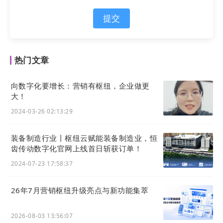
在
AI
生成内容主导的营销新时代，企业GEO
的优化目标从“是否出现在搜索结果”转向“模
提交
型选择引用什么”。要实现这一跨越，企业
需要摸透
AI
大模型的内容生成逻辑——
AI
大
热门文章
模型从网页中抓取内容并建立知识库，在知
识库内对文本信息进行向量模型构建，后根
向数字化要增长：营销有枢纽，企业做更
据用户的输入调用向量数据库，以匹配筛选
大！
出最相关的“topk chunk”(即与问题语义最
2024-03-26 02:13:29
契合的文本切片)，大模型最终基于自身知识
与算法逻辑，针对问题输出结果。
装备制造行业丨枢纽云赋能装备制造业，恒
齿传动数字化官网上线首日斩获订单！
GEO优化则可以说是诞生于这套逻辑，并根
2024-07-23 17:58:37
据这套逻辑展开：
26年7月营销枢纽升级亮点与新功能集萃
内容精准生产
2026-08-03 13:56:07