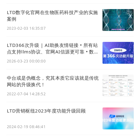
企业围绕目标用户需求与行业痛
LTD数字化官网在生物医药科技产业的实施
点，产出专业、有价值且适配
AI
案例
抓取的优质内容
2023-02-03 16:35:07
推动内容入库
LTD366次升级 | AI助换友情链接 • 所有站
通过优化网页结构、做好技术适
点支持llms协议、官网AI信源更可靠 • 数据
配（合理设置元数据、保障页面
大屏可设密码
2026-03-23 00:00:00
的可访问性），助力
AI
高效抓取
并纳入知识库，完成文本向向量
中台或是伪概念，究其本质它应该就是传统
模型的转化
网站的升级换代！
2022-07-04 14:28:52
优化匹配逻辑
分析
AI
筛选 “topk chunk” 的
LTD营销枢纽2023年度功能升级回顾
语义规则，调整内容的关键词布
局、语义关联度，提升内容与用
2024-02-19 08:46:41
户问题的匹配概率