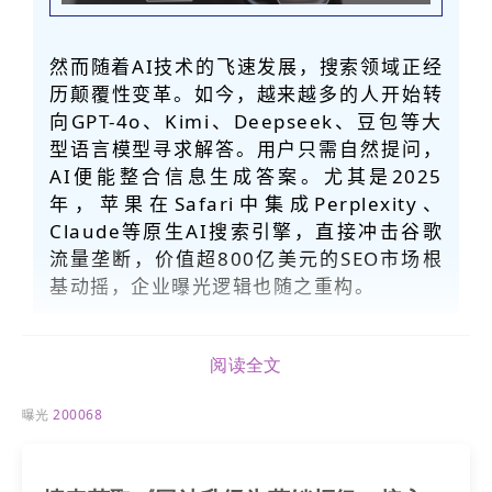
然而随着
AI
技术的飞速发展，搜索领域正经
历颠覆性变革。如今，越来越多的人开始转
向GPT-4o、Kimi、Deepseek、豆包等大
型语言模型寻求解答。用户只需自然提问，
AI
便能整合信息生成答案。尤其是2025
年，苹果在Safari中集成Perplexity、
Claude等原生
AI
搜索引擎，直接冲击谷歌
流量垄断，价值超800亿美元的SEO市场根
基动摇，企业曝光逻辑也随之重构。
阅读全文
二
GEO比SEO牛在哪？直接解决营销痛点
曝光
200068