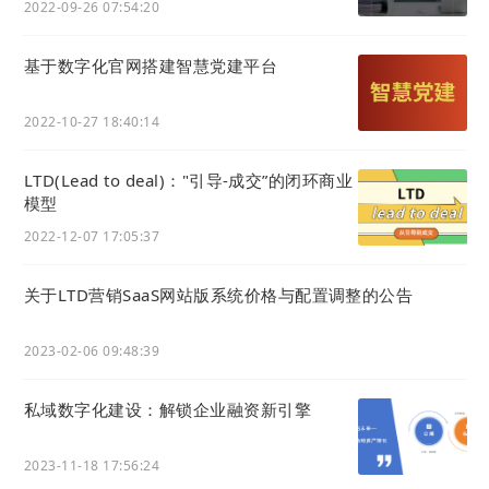
2022-09-26 07:54:20
三
LTD枢纽云：给企业装“GEO加速器”
基于数字化官网搭建智慧党建平台
2022-10-27 18:40:14
AI
大模型在抓取网页内容时，更倾向于抓取
LTD(Lead to deal)："引导-成交”的闭环商业
结构化特征鲜明、语义关联紧密且技术适配
模型
性强的内容形式。基于
AI
大模型的喜好，
2022-12-07 17:05:37
LTD枢纽云一步步从单点突破到全流程打
通，现在已经形成了一套完整的GEO优化体
关于LTD营销SaaS网站版系统价格与配置调整的公告
系——从内容排版、语义优化到技术适配都
有对应的方法，帮助企业的品牌内容轻松被
2023-02-06 09:48:39
抓取收录。
私域数字化建设：解锁企业融资新引擎
2023-11-18 17:56:24