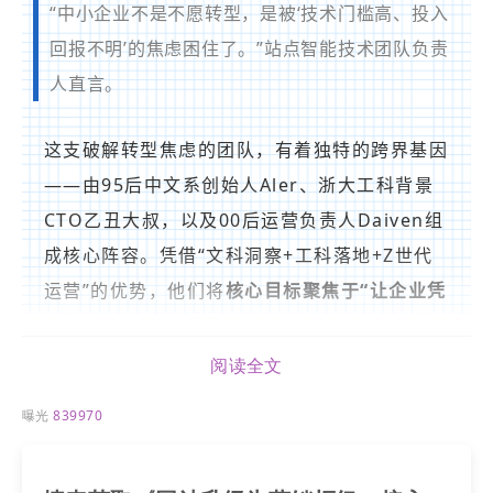
“中小企业不是不愿转型，是被‘技术门槛高、投入
回报不明’的焦虑困住了。”
站点智能
技术团队负责
人直言。
这支破解转型焦虑的团队，有着独特的跨界基因
——由95后中文系创始人Aler、浙大工科背景
CTO乙丑大叔，以及00后运营负责人Daiven组
成核心阵容。凭借“文科洞察+工科落地+Z世代
运营”的优势，他们将
核心目标聚焦于“让企业凭
业务认知就能搭建数字化阵地”，从根源上降低
中小企业数字化的启动门槛。
阅读全文
曝光
839970
小编了解到，“用
AI
搭建
AI
站点
”的核心技术突
破在于全链路自动化：企业主仅需完成“选择