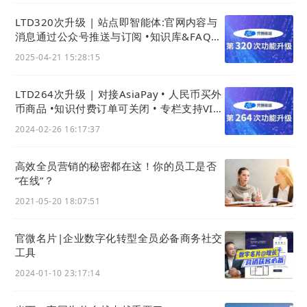
行业观察：政策红利下的“轻量化转型”新机
遇
LTD320次升级 | 站点即智能体:官网内容与
消息通过公众号推送与订阅 •知识库&FAQ接
入AI成问答智能体
2025-04-21 15:28:15
此次首批用
AI
搭建的
AI
站点
投入运营，与《中小
企业数字化赋能专项行动方案（2025—2027
LTD264次升级 | 对接AsiaPay • 人民币买外
币商品 •知识付费订单可关闭 • 专栏支持VIP
年）》中“推动人工智能创新赋能”“发展普惠性
免支付购买
2024-02-26 16:17:37
上云用数赋智服务”的要求高度契合。该方案的
核心目标，正是帮助中小企业破解“不转型落
高效全员营销的秘密都在这！你的员工是否
“在线”？
后、大投入踩坑”的困境。
2021-05-20 18:07:51
官微名片|企业数字化转型全员必备商务社交
工具
2024-01-10 23:17:14