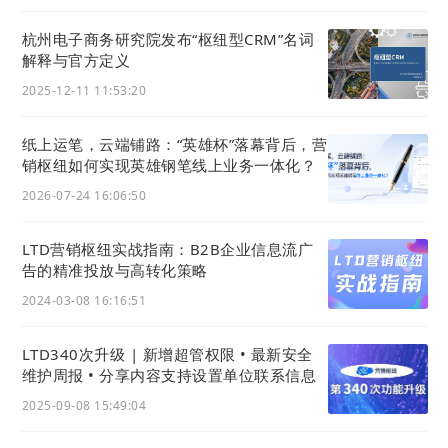
考案例，咨询时的
决策效率显著提升
杭州电子商务研究院发布“枢纽型CRM”名词
另一方面，以智能表单替代第三方工具，拍
解释与官方定义
片网不仅优化了前端的留资体验，大幅提升
2025-12-11 11:53:20
了转化率；更关键的是实现了核心数据的自
纸上运笔，云端铺路：“英雄杯”落幕背后，营
主掌控——智能表单数据直接沉淀在企业独
销枢纽如何实现英雄钢笔线上业务一体化？
立的
站点智能
管理后台，成为企业的自主掌
2026-07-24 16:06:50
握的数据资产，驱动营销、获客到转化的
全
链路精细化运营
，构建了真正属于
品牌
自己
LTD营销枢纽实战指南：B2B企业信息流广
告的精准投放与高转化策略
的增长飞轮。
2024-03-08 16:16:51
LTD340次升级 | 新增超管权限 • 最新安全
维护周报 • 分享内容支持设置单位联系信息
2025-09-08 15:49:04