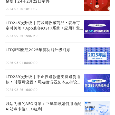
猪宴于24年2月22日举办
“在携程、飞猪干了几年，抽成把利润吃得只剩骨
2024-02-20 18:11:32
头。”三亚老林带你出海旅行社负责人林先生的吐
槽，道出了线下企业的共性困境。
LTD245次升级 | 商城可收藏商品 • 表单可
定时关闭 • App兼容iOS17系统 • 应用引擎可
批量导入关联数据类型
启用
AI
站点
后，他最直观的感受是“品牌终于‘独
2023-09-25 15:07:50
立’了”，通过智能
站点
（
独立站
）直接链接消费
LTD营销枢纽2025年度功能升级回顾
者（DTC模式），不仅掌握定价权、用户数据和
经营主动权。而且还打造属于自己的“流量池”和
2026-05-01 08:00:00
“交易场”。
LTD289次升级 | 不止仅退款也支持退货退
款 • 时限可设置 • 网站编辑器文本支持设置
多行 • 按月份统计网站流量消耗
2024-08-26 16:00:00
以站为纽的AEO引擎：巨量星球如何用通配
AI站点卡位GEO红利