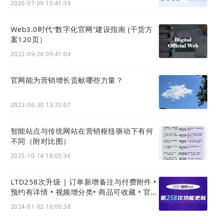
2026-07-09 15:41:39
（三亚老林带你出海旅行社网页界面）
Web3.0时代“数字化官⽹”建设指南 (干货方
案120页）
尽管明确的利润增长数据尚待后续统计，但林先
2022-09-26 09:41:04
生通过
站点智能
管理后台的实时数据，已清晰感
官网能为营销增长贡献哪些力量？
受到转型带来的显著积极变化——
由
AI
站点
带
来的自然流量咨询量
，正以每周稳定增长的态势
2023-06-30 13:33:07
攀升，成为旅行社获客的新增长点。下一阶段，
智能站点与传统网站在营销枢纽驱动下有何
团队计划进一步深化“实景线路展示”功能，通过
不同（附对比图）
高清图文与真实客户视频相结合，让用户未临其
2025-10-14 18:05:36
境，也能提前直观感受游艇配置与迷人海岛风
光，进一步提升留资与转化效率。
LTD258次升级 | 订单新增备注与付费附件 •
预约有详情 • 视频增分类• 商品可收藏 • 官微
名片新增级数据枢纽入口
2024-01-02 16:00:38