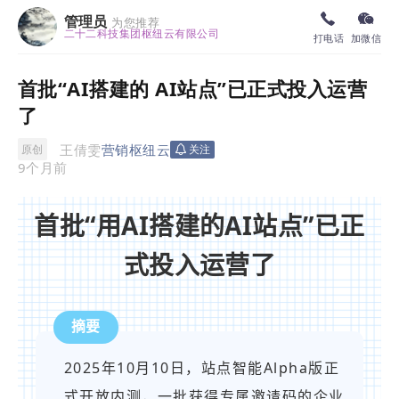
管理员
为您推荐
二十二科技集团枢纽云有限公司
打电话
加微信
首批“AI搭建的 AI站点”已正式投入运营
了
王倩雯
营销枢纽云
原创
关注
9个月前
首批“用
AI
搭建的
AI
站点
”已正
式投入运营了
摘要
2025年10月10日，
站点智能
Alpha版正
式开放内测，一批获得专属邀请码的企业