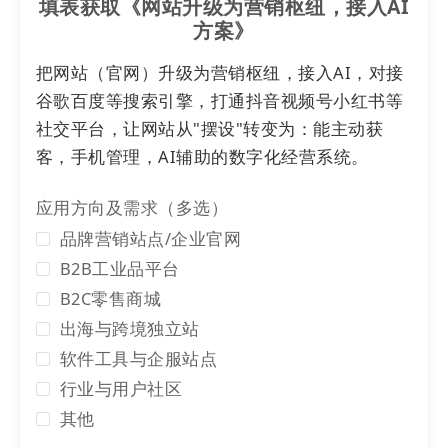
填表获取《网站升级为营销枢纽，接入AI
行业模板、上传业务资料”两步，
AI
便会自动
方案》
完成页面布局优化、营销内容生成、多端适
把网站（官网）升级为营销枢纽，接入AI，对接
配调整，零基础用户3分钟可生成
站点
预览
谷歌百度等搜索引擎，打通抖音视频号小红书等
版，正式运营仅需绑定独立
域名
。更关键的
社交平台，让网站从"摆设"转变为：能主动获
是，
站点
内置“智能体”能力
实现服务升级
——
客，手机管理，AI辅助的数字化经营系统。
AI
可24小时自动生成场景化营销文案、实时
响应客户咨询、动态分析流量并输出优化建
应用方向及需求（多选）
品牌营销站点/企业官网
议，相当于为中小企业配备了全天候数字营
B2B工业品平台
销团队。
B2C零售商城
出海与跨境独立站
软件工具与企服站点
行业与用户社区
其他