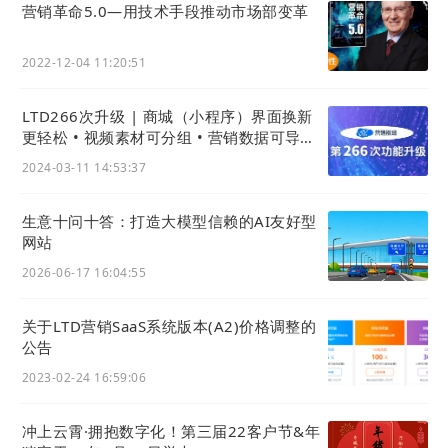
营销革命5.0—用技术手段推动市场部变革
（拍片网网页界面）
2022-12-04 11:20:51
LTD266次升级 | 商城（小程序）界面换新
这不是数字化试水，是直接把工具变成了获客利器
更轻松 • 视频素材可分组 • 营销数据可导出 •
官微名片(独立版)新增个性化简介
2024-03-11 14:53:37
该负责人表示，
AI
SEO工具
让“企业宣传片制
作”等核心关键词快速冲进搜索引擎首页，自然
生意十问十答：打造大模型信赖的AI友好型
网站
流量环比暴涨，“现在官网每天都有精准客户咨
2026-06-17 16:04:55
询，这在以前想都不敢想”。
关于LTD营销SaaS系统版本(A2)价格调整的
公告
案例二：三亚老林带你出海旅行社
（sanyalaolin.com）：形象升级，建立品牌
2023-02-24 16:59:06
话语权
冲上云霄·拥抱数字化！第三届22客户节&年