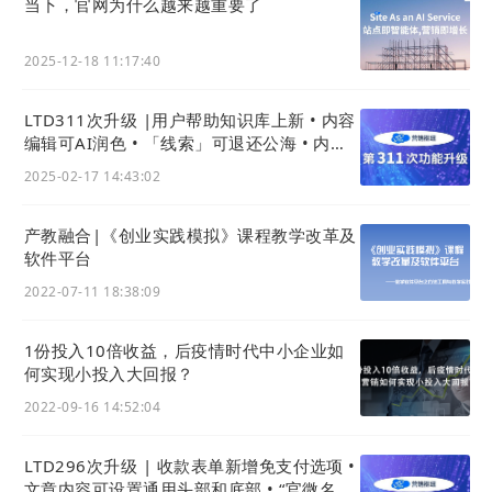
当下，官网为什么越来越重要了
2025-12-18 11:17:40
（《中小企业数字化赋能专项行动方案》文件）
LTD311次升级 |用户帮助知识库上新 • 内容
编辑可AI润色 • 「线索」可退还公海 • 内容
摘要生成用AI
这只是一个起点
,从技术团队的“业务导向”设
2025-02-17 14:43:02
计，到企业“可感知、见实效”的反馈表明：中小
产教融合|《创业实践模拟》课程教学改革及
企业数字化无需“大而全”的投入，抓住“先立阵
软件平台
地、再练能力”的节奏，就能在数字经济中找到
2022-07-11 18:38:09
自己的生存空间。正如尝鲜企业的共同感受：
1份投入10倍收益，后疫情时代中小企业如
何实现小投入大回报？
“用
AI
搭建的智能
站点
，不是‘跟风工具’，是把业务
2022-09-16 14:52:04
做得更扎实的‘破局钥匙’。”
LTD296次升级 | 收款表单新增免支付选项 •
文章内容可设置通用头部和底部 • “官微名片