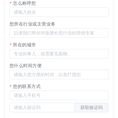
怎么称呼您
（
AI
调度系统架构图）
站点
采用
模块化架构设计
，后期可根据业务发展
您所在行业或主营业务
按需叠加AR预览、多语言适配、CRM系统对接
等功能模块，从根源上避免“推倒重建”的资源浪
所在的城市
费，让每一分投入都能沉淀为企业的长期数字资
产。
您什么时间方便
典型客户实践：从“试水”到“真有用”的数字
化尝鲜
您的联系方式
为真实呈现
AI
建站落地效果，小编采访了拍片
获取验证码
网、三亚老林带你出海旅行社等首批参与
站点智