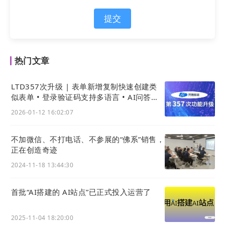
能
Alpha版内测企业，不同行业实践各有亮点，
均为中小企业数字化提供参考：
提交
案例一：拍片网（paipianw.com）：
1个月见
热门文章
成效，专精特新企业的“数智化”实践
LTD357次升级 | 表单新增复制快速创建类
“以前案例零散没体系，客户翻半天找不到适配参
似表单 • 登录验证码支持多语言 • AI问答可
发布为网站内容
考，第三方表单还频繁卡顿，不少意向客户聊着聊
2026-01-12 16:02:07
着就没了踪影。”拍片网负责人在采访中坦言。
不加微信、不打电话、不参展的“佛系”销售，
正在创造奇迹
数字化获客曾是公司发展的核心瓶颈，运用
站点
2024-11-18 13:44:30
智能
Alpha版后，这一困境得到显著改善：
首批“AI搭建的 AI站点”已正式投入运营了
一方面，
AI
生成的案例库按“行业+视频类
2025-11-04 18:20:00
型”自动分类归档，客户3秒即可定位所需参