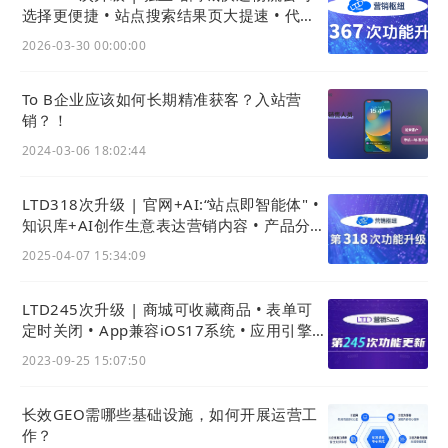
选择更便捷 • 站点搜索结果页大提速 • 代码
组件增更多可配置
2026-03-30 00:00:00
To B企业应该如何长期精准获客？入站营
销？！
2024-03-06 18:02:44
LTD318次升级 | 官网+AI:“站点即智能体" •
知识库+AI创作生意表达营销内容 • 产品分类
通过以上三步，
营销枢纽
平台将官网GEO从一个复杂
支持批量添加
2025-04-07 15:34:09
的战略概念，转化为一个由 “内容工具+运营后台+数
据系统” 强力支撑的标准化增长流程，让您的官网高
LTD245次升级 | 商城可收藏商品 • 表单可
效转变为精准、可持续的
AI
时代获客引擎。
定时关闭 • App兼容iOS17系统 • 应用引擎可
批量导入关联数据类型
2023-09-25 15:07:50
当下，正是布局的关键窗口期。为此，我们正式启动
GEO标王年初焕新补贴计划。该计划旨在借助
营销枢
长效GEO需哪些基础设施，如何开展运营工
纽
系统的完整能力，助力企业快速完成官网的GEO优
作？