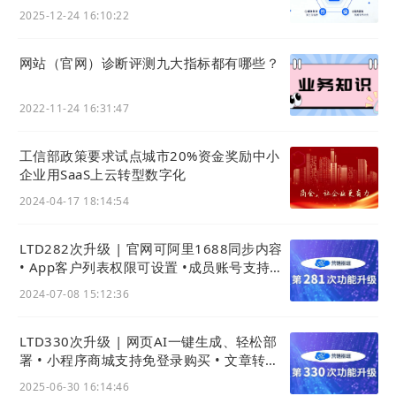
化升级，高效抢占行业在
AI
流量中的话语权。
2025-12-24 16:10:22
网站（官网）诊断评测九大指标都有哪些？
2022-11-24 16:31:47
工信部政策要求试点城市20%资金奖励中小
企业用SaaS上云转型数字化
2024-04-17 18:14:54
LTD282次升级 | 官网可阿里1688同步内容
• App客户列表权限可设置 •成员账号支持海
外手机 • 产品导入导出大提速
2024-07-08 15:12:36
LTD330次升级 | 网页AI一键生成、轻松部
署 • 小程序商城支持免登录购买 • 文章转发
可查看IP
2025-06-30 16:14:46