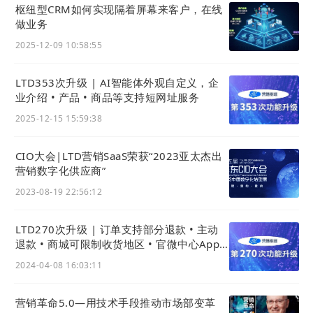
枢纽型CRM如何实现隔着屏幕来客户，在线
做业务
2025-12-09 10:58:55
02
数据
LTD353次升级 | AI智能体外观自定义，企
业介绍 • 产品 • 商品等支持短网址服务
1) 优化入站访客中文
域名
来路
2025-12-15 15:59:38
i. 修复来路记录中文
域名
展示
CIO大会|LTD营销SaaS荣获“2023亚太杰出
修复前：中文
域名
链接会显示为转码后的
域名
营销数字化供应商”
2023-08-19 22:56:12
LTD270次升级 | 订单支持部分退款 • 主动
退款 • 商城可限制收货地区 • 官微中心App
权限获取更透明
2024-04-08 16:03:11
修复后：可以用中文
域名
来展示：
营销革命5.0—用技术手段推动市场部变革