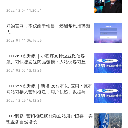
2022-12-04 11:20:51
好的官网，不仅能干销售，还能帮您招聘新
人!
2023-01-11 06:16:59
ii. 支持中文
域名
搜索来路
LTD263次升级 | 小程序支持企业微信客
除了显示以外，也可以通过直接在来路中输入中文来
服、可快捷发送商品链接 • 入站访客可显示
访问设备 • 小程序可展示备案号
搜索这些中文
域名
。
2024-02-05 13:43:36
LTD355次升级 | 新增“支付有礼”应用 • 原有
网站可接入营销枢纽，用户轨迹、数据与线
索统一后台
2025-12-29 16:42:36
CDP洞察|营销枢纽赋能独立站用户留存，实
现业务自然增长