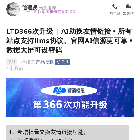
管理员
为您推荐
二十二科技集团枢纽云有限公司
打电话
加微信
LTD366次升级 | AI助换友情链接 • 所有
站点支持llms协议、官网AI信源更可靠 •
数据大屏可设密码
枢纽云
产品团队
原创
关注
4个月前
1、
新增批量交换友情链接功能
；