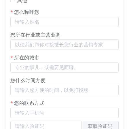
其他
因友链内容在对方
网站
上展示，为避免对方更改链接
怎么称呼您
内容导致自身
网站
受影响，友链申请一旦通过，其内
容（标题、链接等）将无法更改。
对于不需要的友链，可以通过删除按钮继续删除。删
您所在行业或主营业务
除后，双方所交换的链接都将从各自
站点
下移除。
所在的城市
2) 新增 llms.txt 协议适配
传统的数字营销正在从 SEO（搜索引擎优化）向
您什么时间方便
GEO（生成式引擎优化）转变，为了帮助您的
站点
成
为各大
AI
助手（如豆包、
DeepSeek
、千问等）的
“首选权威信源”，枢纽云上托管
网站
AI
信源与GEO适
您的联系方式
配llms.txt服务，所有基于
营销枢纽
的
独立站
、官网
、
站点
、博客、商城等均已支持LLMS协议。
获取验证码