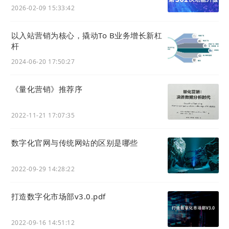
年红包
2026-02-09 15:33:42
如果您希望向
AI
提供更具针对性的品牌故事、核心
优势或者产品文档，我们还给您提供了更便捷的自定
以入站营销为核心，撬动To B业务增长新杠
义入口。
杆
2024-06-20 17:50:27
操作路径：
后台 - 设置 -
网站
设计 - GEO抓取设置
《量化营销》推荐序
2022-11-21 17:07:35
数字化官网与传统网站的区别是哪些
2022-09-29 14:28:22
3) 优化关键字内链功能
打造数字化市场部v3.0.pdf
为了页面内容安全考虑，页面本身的 Referrer
Policy 被设置为 strict-origin-when-cross-origin，
2022-09-16 14:51:12