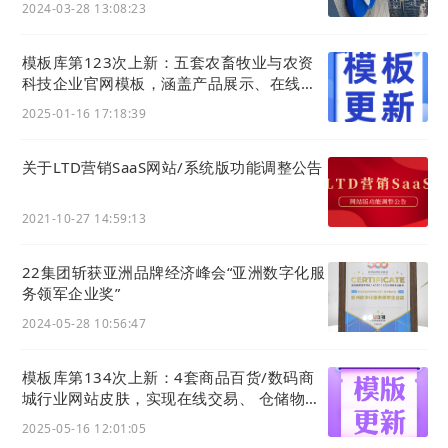
2024-03-28 13:08:23
2) 优化入站访客主
域名
跳转等来路
模板库第123次上新：五套农畜牧业与农资
本次升级同时对部分来路场景做了针对性优化，提供
科技企业官网模板，涵盖产品展示、在线交
了进一步的访问路径描述。
易及智慧农业等一站式数字化转型方案
2025-01-16 17:18:39
1. 优化主
域名
跳转
比如 这次访问是浏览器中输入了 某个
域名
（比如
关于LTD营销SaaS网站/系统版功能调整公告
www.zhandian.cn）后，系统自动跳转到主
域名
（比如 zhandian.cn）的场景，跳转后将带上一
2021-10-27 14:59:13
个
ref_domain_alias=来源
域名
的参数，在入站访
客中，会基于该参数的值，额外显示
（跳转自
22集团斩获亚洲品牌经济峰会“亚洲数字化服
务领军企业奖”
www.zhandian.cn
）
这种来路信息。方便区分各种
2024-05-28 10:56:47
来路情况。
2. 优化微信中打开移动分享页时的来源展示
模板库第134次上新：4套商品百货/数码商
当移动分享页的页面是在微信浏览器中直接打开时，
城行业网站皮肤，实现在线交易、 仓储物
会根据是成员分享或是微信用户转发，在下方显
流、一件代发等功能应用
2025-05-16 12:01:05
示
(来自微信分享)
或者
(来自微信转发)
等两个不同