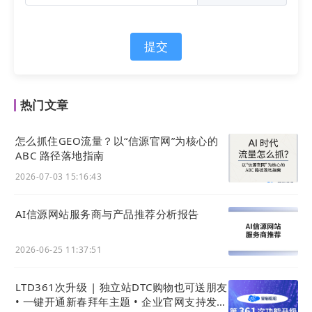
i. 无需代码，系统默认生效
为了更大程度降低运营门槛，我们将自动为您的
网站
提交
生成符合行业规范的 llms.txt 文件协议。
热门文章
怎么抓住GEO流量？以“信源官网”为核心的
ABC 路径落地指南
2026-07-03 15:16:43
系统底层已经帮您内置了一套标准化的数据内容，您
AI信源网站服务商与产品推荐分析报告
不需要进行其他的操作即可默认开启。它能主动的引
导
AI
爬虫绕过复杂的网页视觉代码，从而直接读取
2026-06-25 11:37:51
干净的结构化信息。
LTD361次升级 | 独立站DTC购物也可送朋友
• 一键开通新春拜年主题 • 企业官网支持发拜
ii. 支持个性化配置