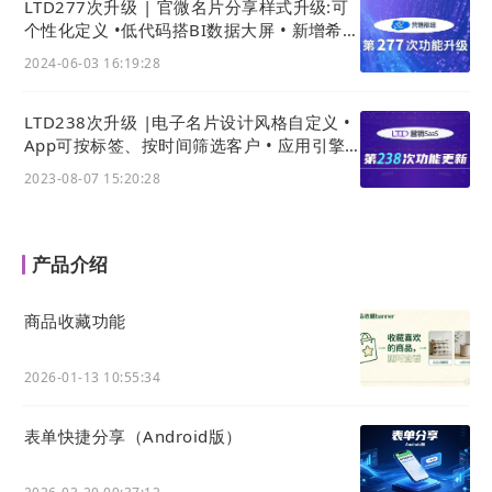
LTD277次升级 | 官微名片分享样式升级:可
个性化定义 •低代码搭BI数据大屏 • 新增希腊
语与商城新模板
2024-06-03 16:19:28
LTD238次升级 |电子名片设计风格自定义 •
App可按标签、按时间筛选客户 • 应用引擎
登录后，可以显示账户的登录手机号/邮箱，以及购
新增:车辆检验查询系统
物车等多个会员页面入口：
2023-08-07 15:20:28
产品介绍
商品收藏功能
开启方式
2026-01-13 10:55:34
操作路径：
后台 - 客户 - 会员中心 - 设置
这里与编辑中搭建的
站点
使用相同的配置，可以通过
表单快捷分享（Android版）
下方红框内的配置，来设置这个登录入口在PC端和
移动端分别的是否展示。