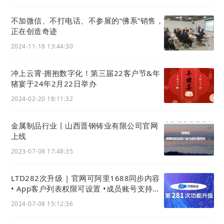
当从当前页面跳转到其他页面时，目标页面所获取到
来路只有
域名
。
不加微信、不打电话、不参展的“佛系”销售，
正在创造奇迹
为了方便查看关键字内链的引流效果，我们对文章详
2024-11-18 13:44:30
情页、移动分享页等安全可控的页面里，调整这些链
接的 Referrer Policy（来路策略） 。
冲上云霄·拥抱数字化！第三届22客户节&年
猪宴于24年2月22日举办
2024-02-20 18:11:32
金属制品行业丨山西晋钢铸业有限公司官网
上线
2023-07-08 17:48:35
调整后，本
站点
通过其他
网站
的关键字内链跳转过来
LTD282次升级 | 官网可阿里1688同步内容
时，可以看到具体的来路URL，如下图所示：
• App客户列表权限可设置 •成员账号支持海
外手机 • 产品导入导出大提速
2024-07-08 15:12:36