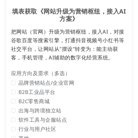
ii. 增加批量交换友链功能
填表获取《网站升级为营销枢纽，接入AI
通过下图红框内的
批量交换
功能，你可以同时对多个
方案》
站点
提交交换申请。
把网站（官网）升级为营销枢纽，接入AI，对接
谷歌百度等搜索引擎，打通抖音视频号小红书等
社交平台，让网站从"摆设"转变为：能主动获
客，手机管理，AI辅助的数字化经营系统。
应用方向及需求（多选）
品牌营销站点/企业官网
提交申请后，本次申请会出现在对方的待审核友链列
B2B工业品平台
表，对方审核通过后，即可在双方
网站
底部显示。
B2C零售商城
出海与跨境独立站
软件工具与企服站点
行业与用户社区