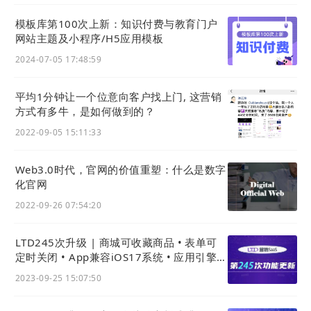
标记。
模板库第100次上新：知识付费与教育门户
网站主题及小程序/H5应用模板
2024-07-05 17:48:59
平均1分钟让一个位意向客户找上门, 这营销
方式有多牛，是如何做到的？
2022-09-05 15:11:33
03
Web3.0时代，官网的价值重塑：什么是数字
通用
站点
化官网
2022-09-26 07:54:20
1) 顶部导航新增会员登录入口
LTD245次升级 | 商城可收藏商品 • 表单可
i. 增加登录入口
定时关闭 • App兼容iOS17系统 • 应用引擎可
通用
站点
顶部导航中，支持展示会员登录入口。
批量导入关联数据类型
2023-09-25 15:07:50
对于开启会员/商城等功能的
站点
，可以通过开启配
置来让登录入口显示在
站点
导航栏。