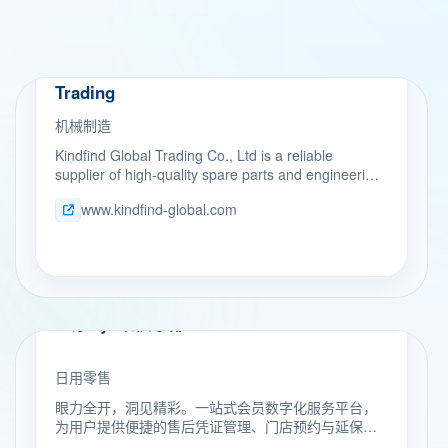
机械制造
Kindfind Global
Trading
机械制造
Kindfind Global Trading Co., Ltd is a reliable
supplier of high-quality spare parts and engineering
solutions for the cement, mining, and bulk material
www.kindfind-global.com
handling industries. We focus on helping production
facilities improve efficiency, reduce downtime, and
lower operating costs.
日用零售
卫康Eye眼俱乐部
日用零售
眼力全开，洞见精彩。一站式会员数字化服务平台，
为用户提供便捷的售后凭证管理、门店预约与延保服
务。