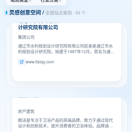
灵感创意空间 /
全部站点案例
·
93
个
集团公司
通辽市水利规划设
计研究院有限公司
集团公司
通辽市水利规划设计研究院有限公司前身是通辽市水
利规划设计研究院，始建于1987年12月，原名为通辽
市水利勘察设计院，具有三十余年历史。2016年，更
www.tlslsjy.com
名为通辽市水利规划设计研究院，为通辽市水务局所
属的副处级事业单位。 2024年2月，根据通辽市国资
委《关于通辽市水利规划设计研究院转企改制事宜的
批复》（通国资字[2024]18号），完成工商注册登
记，由事业单位转为国有全资企业，隶属通辽市水务
生态投资建设集团有限公司，通辽市水务局监管。 自
房产建筑
朗洁卫浴
设计院成立以来，完成了霍林河水库工程、毛都水库
工程、吐尔吉山水库除险加固工程、漠河沟水库除险
加固工程、西辽河干流治理工程、莫力庙大型灌区续
房产建筑
建配套工程、引乌入通工程、孝庄河治理工程等，完
成通辽市大、中、小型水库、枢纽、河道、灌区、安
朗洁是专注于卫浴产品的高端品牌，致力于通过现代
全饮水、供水工程等规划设计千余项，设计成果得到
设计和创新技术，提升消费者的卫浴体验。品牌涵盖
了建设单位及审查专家的高度肯定和认可！ 历年来，
了浴室洁具、龙头、淋浴设备等多种产品线，旨在为