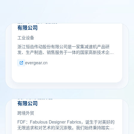
工业设备
浙江恒齿传动股份
有限公司
工业设备
浙江恒齿传动股份有限公司是一家集减速机产品研
发、生产制造、销售服务于一体的国家高新技术企
业。 公司的主导产品有：ER、EK、EF、ES、
evergear.cn
EH/EB、EQ、EZ等12种系列产品，产品配套功率
0.18～4000KW，近万种传动比，系列化的“恒齿”产品
供客户选择。通过了ISO9001质量管理体系、
ISO14001环境管理体系、ISO45001：2018职业健康
安全管理体系和欧盟CE认证。
跨境外贸
杭州菜菜品牌管理
有限公司
跨境外贸
FDF：Fabulous Designer Fabrics，诞生于对美好的
无限追求和对艺术的深沉崇敬。我们始终秉持踏实而
专注的态度，以设计师需求为核心，致力于在美布和