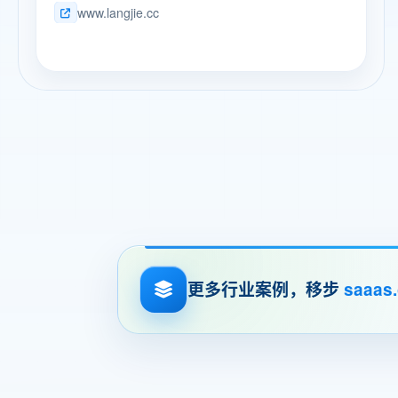
完成了通辽市水利工程的勘测设计任务，参与了各个
www.langjie.cc
消费者提供简约、时尚且功能齐全的卫浴解决方案。
时期重要水利规划编制，承担了通辽市90%以上的水
朗洁产品的设计强调舒适与实用，兼顾空间美学与环
利建设项目前期工作，累计完成参与各类中小型水利
保理念，为用户打造洁净、健康的卫浴空间。
工程规划、设计、科研等项目3500余项，获得省级科
技成果奖2项，取得专利5项，编制标准2项。荣获通
辽市高新技术企业称号。 2023年共承揽项目121项，
合同额0.46亿元，回款0.16亿元；2024年共承揽项目
135项，合同额0.53亿元，回款0.19亿元。 公司以水
利行业全产业链咨询服务为核心，致力于为客户提供
从项目策划、勘测设计、施工监理到后期运营维护的
全方位、一体化的技术服务。我们将充分发挥自身在
水利行业的技术优势和专业能力，为客户提供高效、
精准、可靠的咨询解决方案。 为了能在激烈的市场竞
争中求得生存发展，公司不忘初心，坚定使命，始终
坚持高质量可持续发展，扎根本土放眼蒙东，整体实
力在全区9个地级市3个盟的水利行业勘测设计单位中
名列前茅。我们坚定不移秉持“精心设计、顾客满意、
更多行业案例，移步
saaas
创造价值、服务社会”的企业宗旨，一丝不苟抓牢“专
业、求真、担当、拼搏”的企业价值观，以更大力度、
更实举措，进一步建设专业高效、坚实可靠的内蒙古
水利行业的精英设计团队，全力为水利工程建设提供
更加优质的前期技术服务。 我们相信，在上级主管部
门的坚强领导下，迎着国企改革的东风，一定能够持
续做大做强通辽市水利规划设