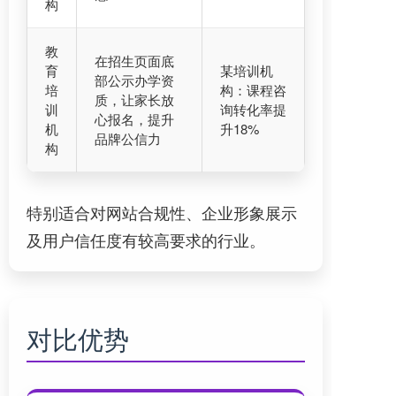
构
教
在招生页面底
育
某培训机
部公示办学资
培
构：课程咨
质，让家长放
训
询转化率提
心报名，提升
机
升18%
品牌公信力
构
特别适合对网站合规性、企业形象展示
及用户信任度有较高要求的行业。
对比优势