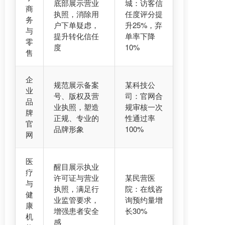
底部展示营业
城：访客信
商
执照，消除用
任度评分提
务
户下单疑虑，
升25%，弃
与
提升转化信任
单率下降
零
度
10%
售
企
规范展示备案
某科技公
业
号、版权及营
司：官网合
品
业执照，塑造
规审核一次
牌
正规、专业的
性通过率
官
品牌形象
100%
网
医
醒目展示执业
疗
许可证与营业
某民营医
与
执照，满足行
院：在线咨
健
业监管要求，
询预约量增
康
增强患者安全
长30%
机
感