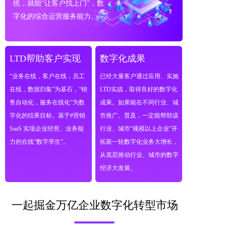
统，就能“让客户找上门”，数
字化的综合运营服务能力。
LTD帮助客户实现  
数字化成果
“业务在线，客户在线，员工
已经大量客户通过应用、实施
在线，数据归集”为基石，“销
LTD实战，取得良好的数字化
售自动化，服务在线化”为数
成果。如果能在不同行业、城
字化的结果目标。基于#营销
市推广、普及，一定能帮助该
SaaS 实现企业经营、业务能
行业、城市“规模以上企业”开
力的在线“数字孪生”。
拓新一轮数字化业务大增长，
从底层推动行业、城市的数字
经济大发展。
一起掘金万亿企业数字化转型市场