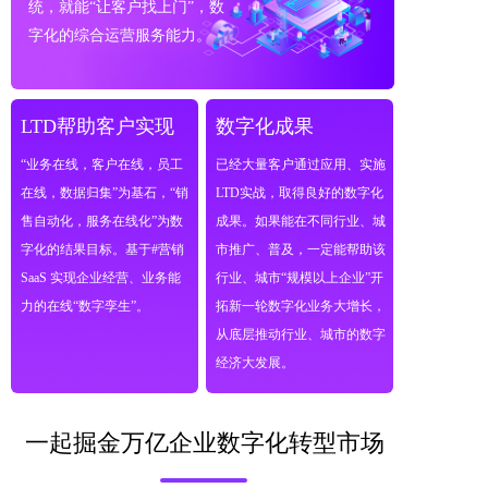
统，就能“让客户找上门”，数
字化的综合运营服务能力。
LTD帮助客户实现  
数字化成果
“业务在线，客户在线，员工
已经大量客户通过应用、实施
在线，数据归集”为基石，“销
LTD实战，取得良好的数字化
售自动化，服务在线化”为数
成果。如果能在不同行业、城
字化的结果目标。基于#营销
市推广、普及，一定能帮助该
SaaS 实现企业经营、业务能
行业、城市“规模以上企业”开
力的在线“数字孪生”。
拓新一轮数字化业务大增长，
从底层推动行业、城市的数字
经济大发展。
一起掘金万亿企业数字化转型市场