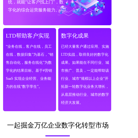
统，就能“让客户找上门”，数
字化的综合运营服务能力。
LTD帮助客户实现  
数字化成果
“业务在线，客户在线，员工
已经大量客户通过应用、实施
在线，数据归集”为基石，“销
LTD实战，取得良好的数字化
售自动化，服务在线化”为数
成果。如果能在不同行业、城
字化的结果目标。基于#营销
市推广、普及，一定能帮助该
SaaS 实现企业经营、业务能
行业、城市“规模以上企业”开
力的在线“数字孪生”。
拓新一轮数字化业务大增长，
从底层推动行业、城市的数字
经济大发展。
一起掘金万亿企业数字化转型市场