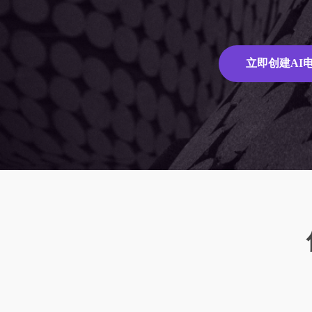
服
典当交易
协会社
全视频官
全网媒体号
LTD方法论的五个关键节点
流程规范化、智能化、自动化
提升运
基于营销
统
从引导到成交，经营数字化，企业做更大
据，将
获取所有媒体号内容一键分发全网
的方式
立即创建AI
版
规
LTD是LTC思想的数字化进化与升级
帮助中
LTD是行为方法论（思想），可以固化到
平台（软件）
为您整
1