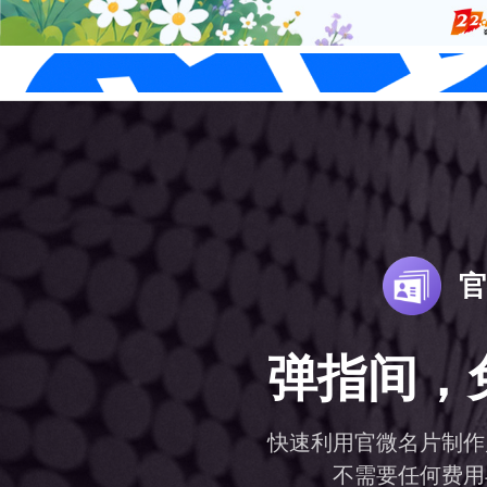
22科技集团
浙超赞助商
联系我们
立即拨打客服电话
联系我们
官网宣发
物
商城零售
LTD方法论
13777881988
品牌官网
内
官方商城
LTD实例起源
房产行
LTD
私域流量营销解决方案分享和获客的
文
官
拥有独立自主的官方商城系统
数字化经营方法论成果
一体化
LTD编
新型网站
库
官方商城
全
知识付费
LTD方法论概述
汽车行
营销枢
弹指间，
打造业务核心环节，轻松闭环
LTD即L2D (lead to deal)，是“从引导到
发布、
功能设
线上营销线下引流带客增效
一
成交”思想
多
全网小程序
预约服务
公务政
直播课
快速利用官微名片制作
业
LTD方法论解决什么问题
打通线上线下全行业应用场景
提高行
系统功
助力企业构建多应用场景低成本轻松
不需要任何费用
解决“把自己的生意互联网化”的思想方法
获客
完