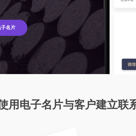
品牌集团、汽车房产、医疗预约
务客户成功
力
群
网Vlog
询等各类型客户
营效率，解决成员管理
SaaS官微中心一个后台的数
一素材库
在线客服
里面的视频内容，通过全视频网站
客户案例
进行展示
电子名片
权图库与素材库集中管理积累，合
与客户在线沟通
品牌集团、汽车房产、医疗预约
监测规避侵权违规风险
询等各类型客户
心
理出可能遇到的常见问题并解答
使用电子名片与客户建立联