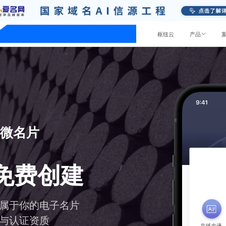
功能大全
应用中心
模板市场
开放平台
枢纽云
产品
预约回电
无需等候
线
提交预约，我们会按时回电
了
料营销
链接推广
品牌官网
运营学堂
小程序
客户中心
预约回电
容中台
业务表单
业
建站教程
商城小程序
LTD学院
章、视频、文件等内容管理安全存
用于调研、报名、预约和投
微名片
商业体系信息在线管理
辑器建站与网页制作教程
微信小程序端的商城系统
LTD方法论、Martech、入站营
，随用随取
集获取反馈数据
模式营销等营销干货
员社交营销
官微名片
业
纽系统功能教程
官网小程序
免费创建
营销干货
预约、试驾、买卖租赁
置操作视频，快速掌握新技巧
微信小程序端的官方网站
键分享、分发和对应数据，分析更
微名片降低沟通成本帮助销
LTD方法论、Martech、入站营
的曝光和引流
效
营销、营销指南等分享
务
程
属于你的电子名片
务知识库
对接企业微信
政效率和公共服务水平
能、营销干货视频讲解
数字化网站案例
与认证资质
备的知识库让员工高效转化客户、
打通企业微信，极大释放客