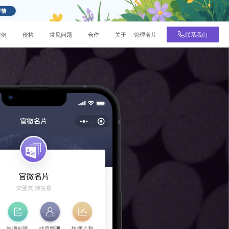
DeepSeek
知识库
社区
视频号
博客
帮助
网
案例
价格
常见问题
合作
关于
管理名片
联系我们
营销方法
在线聊天
技术分享
上沟通
用户问答
解您的需求、帮您提供解决方案
数据中台
其它
行业支持
在线聊天
私域数据沉淀
业务表单
杭州电子商务研究院
票自动归
把控全局，数据全面监听变化让数据
销、DTC
适合预约、报名、投票等场景
为营销指南
企业微信服务商
SEM与营销分析
在线客服
与客户在线进行沟通
售获客提
一站式推广服务，SEO检测优化
名词解释与术语
销、DTC
商机线索管理
跨境电商
Martech产业云图
数字化出海跨境电商，支持PayPal、
让每个客户都能第一时间接待，帮助
Stripe
户连接能
企业提升销售业绩