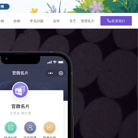
DeepSeek
知识库
社区
视频号
博客
帮助
网
案例
价格
常见问题
合作
关于
管理名片
联系我们
营销方法
在线聊天
技术分享
上沟通
用户问答
解您的需求、帮您提供解决方案
数据中台
其它
行业支持
在线聊天
私域数据沉淀
业务表单
杭州电子商务研究院
票自动归
把控全局，数据全面监听变化让数据
销、DTC
适合预约、报名、投票等场景
为营销指南
企业微信服务商
SEM与营销分析
在线客服
与客户在线进行沟通
售获客提
一站式推广服务，SEO检测优化
名词解释与术语
销、DTC
商机线索管理
跨境电商
Martech产业云图
数字化出海跨境电商，支持PayPal、
让每个客户都能第一时间接待，帮助
Stripe
户连接能
企业提升销售业绩