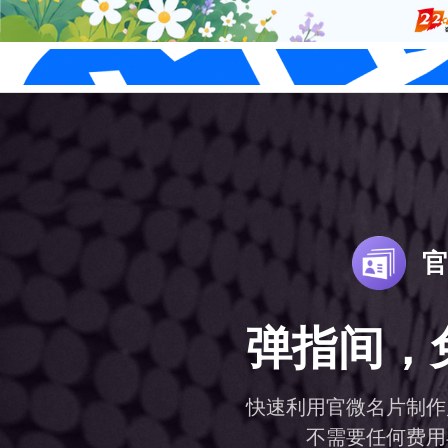
22科技集团
浙超赞助商
联系我们
立即拨打客服电话
联系我们
官网宣发
物
商城零售
LTD方法论
13777881988
品牌官网
内
官方商城
LTD实例起源
房产行
LTD
私域流量营销解决方案分享和获客的
文
官
拥有独立自主的官方商城系统
数字化经营方法论成果
一体化
LTD编
新型网站
库
官方商城
全
知识付费
LTD方法论概述
汽车行
营销枢
弹指间，
打造业务核心环节，轻松闭环
LTD即L2D (lead to deal)，是“从引导到
发布、
功能设
线上营销线下引流带客增效
一
成交”思想
多
全网小程序
预约服务
公务政
直播课
快速利用官微名片制作
业
LTD方法论解决什么问题
打通线上线下全行业应用场景
提高行
系统功
助力企业构建多应用场景低成本轻松
不需要任何费用
解决“把自己的生意互联网化”的思想方法
获客
完