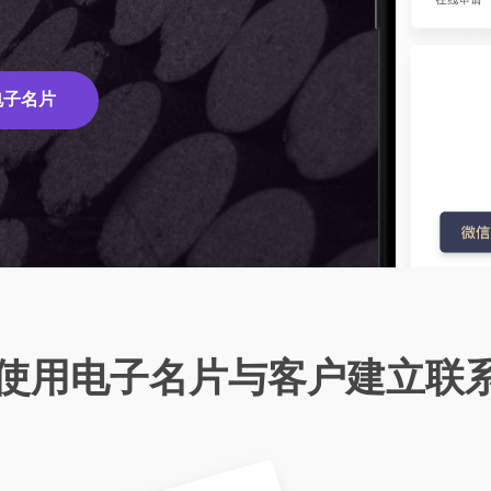
品牌集团、汽车房产、医疗预约
务客户成功
力
群
网Vlog
询等各类型客户
营效率，解决成员管理
SaaS官微中心一个后台的数
一素材库
在线客服
里面的视频内容，通过全视频网站
客户案例
进行展示
电子名片
权图库与素材库集中管理积累，合
与客户在线沟通
品牌集团、汽车房产、医疗预约
监测规避侵权违规风险
询等各类型客户
心
理出可能遇到的常见问题并解答
使用电子名片与客户建立联