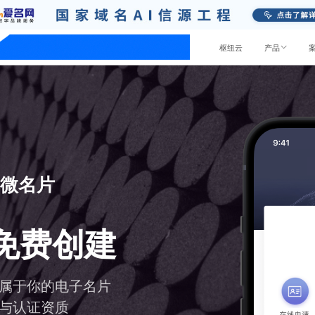
功能大全
应用中心
模板市场
开放平台
枢纽云
产品
预约回电
无需等候
线
提交预约，我们会按时回电
了
料营销
链接推广
品牌官网
运营学堂
小程序
客户中心
预约回电
容中台
业务表单
业
建站教程
商城小程序
LTD学院
章、视频、文件等内容管理安全存
用于调研、报名、预约和投
微名片
商业体系信息在线管理
辑器建站与网页制作教程
微信小程序端的商城系统
LTD方法论、Martech、入站营
，随用随取
集获取反馈数据
模式营销等营销干货
员社交营销
官微名片
业
纽系统功能教程
官网小程序
免费创建
营销干货
预约、试驾、买卖租赁
置操作视频，快速掌握新技巧
微信小程序端的官方网站
键分享、分发和对应数据，分析更
微名片降低沟通成本帮助销
LTD方法论、Martech、入站营
的曝光和引流
效
营销、营销指南等分享
务
程
属于你的电子名片
务知识库
对接企业微信
政效率和公共服务水平
能、营销干货视频讲解
数字化网站案例
与认证资质
备的知识库让员工高效转化客户、
打通企业微信，极大释放客