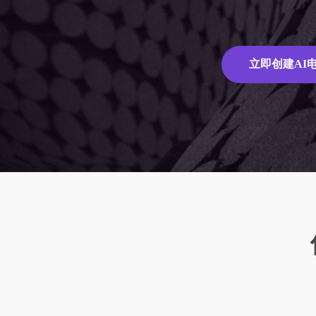
服
典当交易
协会社
全视频官
全网媒体号
LTD方法论的五个关键节点
流程规范化、智能化、自动化
提升运
基于营销
统
从引导到成交，经营数字化，企业做更大
据，将
获取所有媒体号内容一键分发全网
的方式
立即创建AI
版
规
LTD是LTC思想的数字化进化与升级
帮助中
LTD是行为方法论（思想），可以固化到
平台（软件）
为您整
1