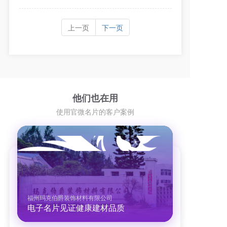
上一页
下一页
他们也在用
使用官微名片的客户案例
内蒙古凯翊科技发展有限公司
上海软杰智能设备有限公司
亚锐（浙江）检测认证技术有限公司
内蒙古凯翊科技发展有限公司
福州玛克伯爵装饰材料有限公司
专注于"互联网+"智能停车场管理服务
立足包头、辐射全自治区的专业化科
提供国际认证、测试、法规、培训等
立足包头、辐射全自治区的专业化科
电子名片见证健康建材品质
的高新技术型企业
技咨询服务机构
综合性技术服务
技咨询服务机构