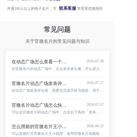
联系客服
开通100人以上的电子名片，可
享受更优惠报价
常见问题
关于官微名片的常见问题与知识
2026-07-28
在动态广场怎么查看一个人发布的所有动态并联系对方？
在官微名片的动态广场中，点击发布者头像，可以进入该名片所有者的个人动态页面，集中查看对方发布的内容。点击头像右侧的「联系我」，还可以打开对方的名片详情并查看联系方式。
2026-07-27
官微名片动态广场发表评论时，为什么需要先授权手机号？
在动态广场发表评论前，需要先完成手机号授权，用于确认评论者身份，减少无效或恶意评论。阅读并同意隐私政策后，点击「授权手机号」，完成授权即可继续评论。
2026-07-27
官微名片动态广场怎么快速发布文字和图片动态？
可以在官微名片的动态广场中，点击右下角的「发布」按钮，直接使用当前登录的电子名片账号发布动态。填写文字、添加图片后，点击「确认发布」即可。
2026-06-25
怎么用新的官微名片王小程序创建和管理自己的电子名片？
可以直接打开官微名片王小程序，使用官微名片或枢纽云账号绑定的登录手机号登录。进入后可以通过表单填写、OCR 识别或 AI 文字识别创建名片，并在小程序中查看名片数据、访客行为、编辑资料、预览名片和分享名片海报。