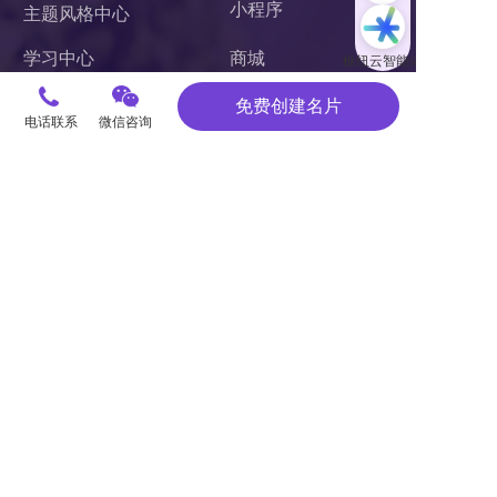
小程序 
主题风格中心
学习中心
商城
案例中心
官微中心APP
免费创建名片
电话联系
微信咨询
知识库
网站建设
关于我们
潜在需求客户调研 
联系我们
杭州枢纽云计算有限公司
电话：400-62-96871
服务投诉电话：
13867106191