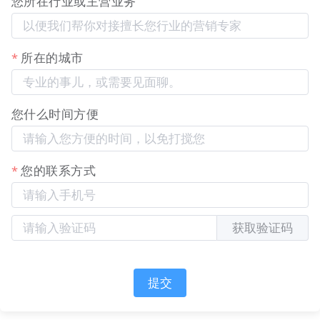
您所在行业或主营业务
适用行业与场景
适用于所有通过移动端分享内容进行传播，并需要强
所在的城市
化品牌形象、履行信息公示或进行统一营销引导的组
织：
行业类
典型使用场景
核心价值
您什么时间方便
型
媒体、
在所有分享的文章、视频页
某自媒体：粉
自媒
底部统一添加公众号/视频号
丝引流转化率
您的联系方式
体、内
关注引导、免责声明，或在
提升25%，品
容创作
头部添加品牌Logo与
牌辨识度显著
者
Slogan。
增强
获取验证码
品牌企业：对
在公司新闻、活动通知的分
企业与
外内容展示规
享页统一展示版权信息、官
品牌市
范统一，维护
方联系方式，增强专业性与
提交
场部
了专业的品牌
可信度。
形象