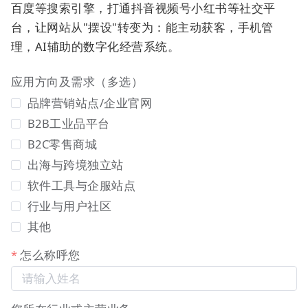
百度等搜索引擎，打通抖音视频号小红书等社交平
台，让网站从"摆设"转变为：能主动获客，手机管
理，AI辅助的数字化经营系统。
操作路径：官微中心 > 内容 > 文章 > 设置。
应用方向及需求（多选）
【设置界面详情】
品牌营销站点/企业官网
B2B工业品平台
B2C零售商城
出海与跨境独立站
软件工具与企服站点
行业与用户社区
其他
怎么称呼您
在设置页面找到“公共头部内容”和“公共底部内容”的
编辑框进行配置。