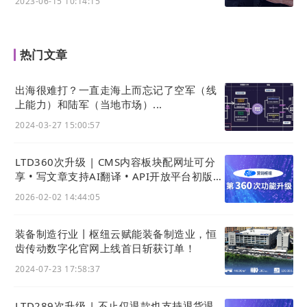
2023-06-15 10:14:15
品牌展示高度统一
确保所有通过移动端分享出去的内容，都带有统一、
专业的品牌标识与信息，避免了因编辑疏忽导致的内
热门文章
容不一致问题。
营销与转化路径固化
出海很难打？一直走海上而忘记了空军（线
可将固定的营销入口（如客服二维码、活动报名链
上能力）和陆军（当地市场）...
接）设置在公共底部，为每篇分享内容都嵌入转化通
2024-03-27 15:00:57
道，提升引流效果。
合规性保障更强
LTD360次升级 | CMS内容板块配网址可分
享 • 写文章支持AI翻译 • API开放平台初版上
对于需要展示免责声明、风险提示的行业，此功能确
线、利用API开发页面应用
保了相关声明的100%覆盖率，有效满足合规与风控
2026-02-02 14:44:05
要求。
装备制造行业丨枢纽云赋能装备制造业，恒
操作流程
齿传动数字化官网上线首日斩获订单！
1
2024-07-23 17:58:37
进入文章设置
登录官微中心，依次点击「内容」-「文章」-「设
LTD289次升级 | 不止仅退款也支持退货退