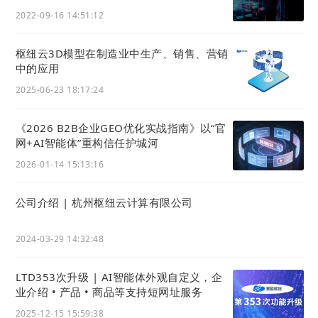
2022-09-16 14:51:12
编辑完成后，点击页面底部的「保存」按钮，使设置
生效。
枢纽云3D模型在制造业中生产、销售、营销
6
中的应用
验证效果
2025-06-23 18:17:24
打开任意一篇已发布的文章、视频、公告或最新活动
的移动端分享页，查看页面头部和底部是否已正确显
《2026 B2B企业GEO优化实战指南》以“官
示所设置的内容。
网+AI智能体”重构信任护城河
7
2026-01-14 15:13:16
后续修改
如需修改公共头部/底部内容，只需重复上述步骤1-
公司介绍 | 杭州枢纽云计算有限公司
5，保存后所有相关移动分享页将自动更新。
2024-03-29 14:32:48
LTD353次升级 | AI智能体外观自定义，企
业介绍 • 产品 • 商品等支持短网址服务
2025-12-15 15:59:38