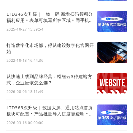
LTD346次升级 |一物一码 新增扫码领积分
福利应用 • 表单可填写所在区域 • 同手机号
客户线索识别更智能
2025-10-27 15:39:54
打造数字化市场部，得从建设数字化官网开
始
2022-10-13 16:44:36
从快速上线到品牌经营：枢纽云3种建站方
式，企业应该怎么选？
2026-08-06 18:11:49
LTD365次升级 | 数据大屏、通用站点首页
板块可配置 • 产品批量导入进度更透明 • 安
卓官微中心App功能大升级
2026-03-16 00:00:00