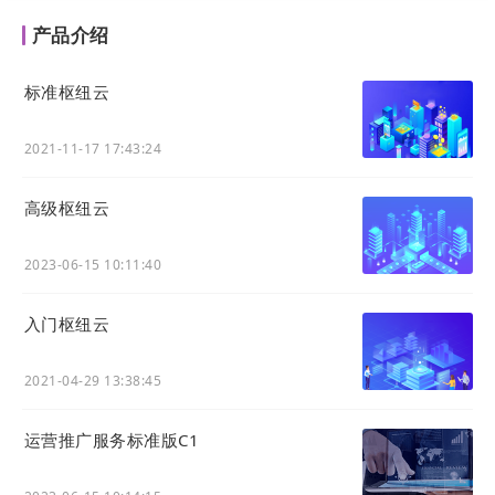
在课程介绍、学习资料的分
教育机构：通
产品介绍
教育培
享页底部添加机构联系方
过统一入口获
训机构
式、课程咨询入口，方便潜
得的咨询量提
标准枢纽云
在学员联系。
升30%
法律、
2021-11-17 17:43:24
在所有对外分享的专业内容
律师事务所：
金融、
（如案例分析、政策解读）
有效履行告知
医疗等
高级枢纽云
页面强制添加风险提示与免
义务，降低法
专业服
责条款，满足合规要求。
律风险
务机构
2023-06-15 10:11:40
特别适合需要批量管理移动端内容展示样式、有统一
品牌输出或合规要求的场景。
入门枢纽云
对比优势
2021-04-29 13:38:45
管理维护效率极高
对比过去需要为每篇文章或每个视频单独添加头部/
运营推广服务标准版C1
底部内容，现在只需一次设置，全局自动生效，维护
工作量趋近于零。