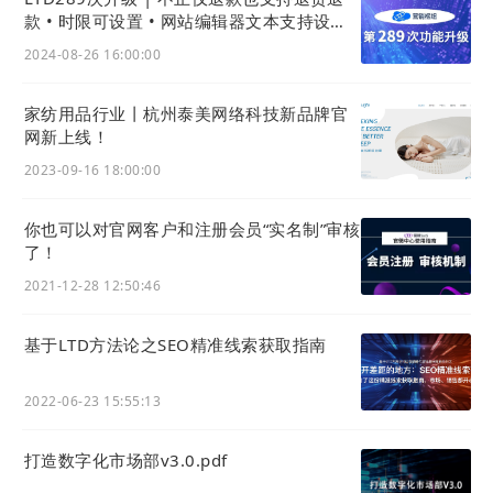
置」，进入文章全局设置页面。
款 • 时限可设置 • 网站编辑器文本支持设置
多行 • 按月份统计网站流量消耗
2
2024-08-26 16:00:00
定位设置项
在设置页面中找到「公共头部内容」和「公共底部内
家纺用品行业丨杭州泰美网络科技新品牌官
容」两个编辑框（通常使用富文本编辑器）。
网新上线！
3
2023-09-16 18:00:00
编辑头部内容
在「公共头部内容」编辑框中，输入或设计需要在所
你也可以对官网客户和注册会员“实名制”审核
了！
有移动分享页顶部展示的内容，如Logo、横幅广告、
重要提示等。
2021-12-28 12:50:46
4
编辑底部内容
基于LTD方法论之SEO精准线索获取指南
在「公共底部内容」编辑框中，输入或设计需要在所
有移动分享页底部展示的内容，如版权声明、联系方
2022-06-23 15:55:13
式、关注引导、免责条款等。
打造数字化市场部v3.0.pdf
5
保存设置