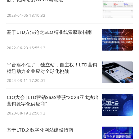
登录成功并进入
用户选择目标企业（或账号仅关联一个企业则自动进
2023-01-06 18:10:32
入），登录成功。界面跳转至该企业的电子名片管理
或个人中心页面。
基于LTD方法论之SEO精准线索获取指南
2022-06-23 15:55:13
平台靠不住了，独立站，自主权！LTD营销
枢纽助力企业应对全球化挑战
2024-03-11 17:20:01
CIO大会|LTD营销SaaS荣获“2023亚太杰出
营销数字化供应商”
2023-08-19 22:56:12
基于LTD之数字化网站建设指南