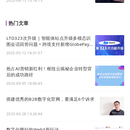
2023-06-15 10:14:15
1
用户打开官微名片小程序
用户首次或未登录状态下，打开官微名片微信小程
热门文章
序。
2
LTD323次升级 | 智能体站点升级多模态识
点击首页登录入口
图会话回答问题 • 跨境支付新增GlobePay支
付渠道
在小程序首页的显著位置，看到并点击“登录”按钮。
2025-05-12 16:31:57
3
授权手机号
抢占AI营销新红利！枢纽云揭秘企业转型背
后的成功路径
系统唤起微信授权弹窗，请求获取用户手机号。用户
点击“允许”进行授权。
2024-09-05 18:06:45
4
（多企业账号）选择企业
搭建优秀的B2B数字化官网，要满足6个诉求
系统验证手机号关联的营销枢纽账号。如果该账号加
2023-06-28 13:26:46
入了多个企业，则界面展示企业列表供用户选择。
5
数字化网站的Web3新玩法