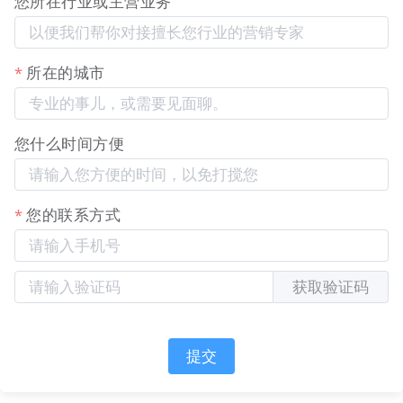
您所在行业或主营业务
每个项目可能关联不同的虚拟
同一个账号管理其
业
主体或工作室。通过多企业登
个人工作室及与不
者
录，可以统一管理多个身份的
同品牌合作的项目
与
所在的城市
名片。
名片。
顾
问
市
您什么时间方便
场
需要登录小程序管理企业官方
某公司市场部：团
与
名片或查看数据。首页直通的
队成员都能快速登
您的联系方式
运
登录入口，大幅降低了内部员
录管理名片，协作
营
工的使用门槛，提升了工具打
更顺畅。
人
开率和使用效率。
员
获取验证码
此功能优化了用户的登录体验，并完美解决了多身份
商务人士的痛点。
提交
对比优势
登录路径极简化