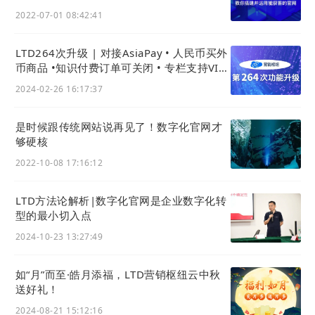
2022-07-01 08:42:41
LTD264次升级 | 对接AsiaPay • 人民币买外
币商品 •知识付费订单可关闭 • 专栏支持VIP
免支付购买
2024-02-26 16:17:37
是时候跟传统网站说再见了！数字化官网才
够硬核
2022-10-08 17:16:12
LTD方法论解析|数字化官网是企业数字化转
型的最小切入点
2024-10-23 13:27:49
如“月”而至·皓月添福，LTD营销枢纽云中秋
送好礼！
2024-08-21 15:12:16