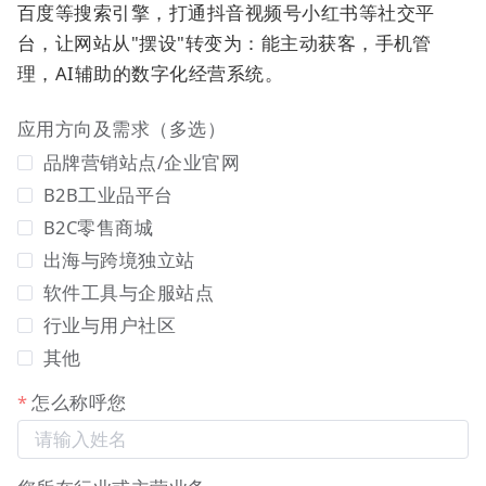
管
拥有多家公司的创始人或高
某创业家：在不同
百度等搜索引擎，打通抖音视频号小红书等社交平
理
管，需要快速切换不同公司的
商务场合，可快速
台，让网站从"摆设"转变为：能主动获客，手机管
者
电子名片进行展示和社交。首
切换A公司或B公
理，AI辅助的数字化经营系统。
与
页登录及多企业选择功能，使
司的名片进行社
创
其能迅速进入对应角色。
交，效率倍增。
应用方向及需求（多选）
业
品牌营销站点/企业官网
者
B2B工业品平台
销
B2C零售商城
售
同时负责多家关联企业或不同
某集团销售总监：
出海与跨境独立站
与
产品线的销售，需要向客户展
见不同客户时，快
软件工具与企服站点
商
示对应的专业身份。便捷的登
速切换到对应子公
行业与用户社区
务
录与企业切换功能，确保了对
司名片，避免身份
其他
顾
外形象的专业与准确。
混淆。
问
怎么称呼您
自
由
为多个客户或项目提供服务，
某独立设计师：用
职