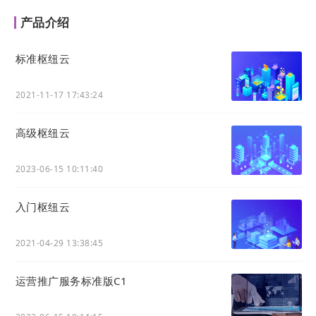
将登录入口从深藏的个人中心前置到首页，用户打开
产品介绍
小程序第一眼即可看到，登录意图到完成操作的路径
缩短了80%以上。
标准枢纽云
身份切换智能化
自动识别并列出账号下的所有关联企业，用户一键切
2021-11-17 17:43:24
换身份，解决了多企业用户需记住多个账号或频繁登
录退出的烦恼，管理效率大幅提升。
高级枢纽云
安全与便捷兼得
采用微信授权手机号的方式，既保证了登录的安全
2023-06-15 10:11:40
性，又实现了“一键登录”的便捷体验，符合移动端最
佳实践。
入门枢纽云
降低新用户使用门槛
对于已注册营销枢纽但未用过小程序的用户，清晰的
2021-04-29 13:38:45
首屏登录引导能快速将其转化为小程序活跃用户，提
升工具的使用率。
运营推广服务标准版C1
操作流程