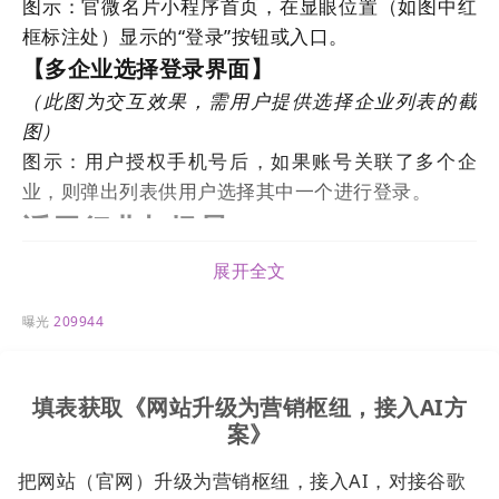
图示：官微名片小程序首页，在显眼位置（如图中红
框标注处）显示的“登录”按钮或入口。
【多企业选择登录界面】
（此图为交互效果，需用户提供选择企业列表的截
图）
图示：用户授权手机号后，如果账号关联了多个企
业，则弹出列表供用户选择其中一个进行登录。
适用行业与场景
适用于使用官微名片进行商务社交，且个人可能服务
展开全文
于多个企业或项目的用户群体：
曝光
209944
用
户
典型使用场景
价值体现
角
填表获取《网站升级为营销枢纽，接入AI方
色
案》
企
业
把网站（官网）升级为营销枢纽，接入AI，对接谷歌