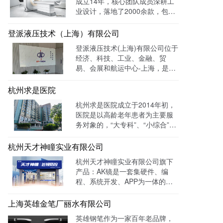
成立14年，核心团队成员深耕工
业设计，落地了2000余款，包括
医疗、美容、电子等各领域的成
功案例。选择LTD枢纽云搭建升
登派液压技术（上海）有限公司
级数字化官网，提高品牌形象和
登派液压技术(上海)有限公司位于
专业度。目前官网运行全网曝光
经济、科技、工业、金融、贸
数已达到208W+
易、会展和航运中心-上海，是一
家专业生产液压控制系统、螺纹
插装系统、伺服液压系统、及优
杭州求是医院
质液压元件专业提供商。目前官
杭州求是医院成立于2014年初，
网全网曝光数达779498次。
医院是以高龄老年患者为主要服
务对象的，“大专科”、“小综合”为
优势特色的综合性医疗机构。医
院已开通全国医保联网结算、省
杭州天才神瞳实业有限公司
市医保、省市老干部医保及市子
杭州天才神瞳实业有限公司旗下
女统筹。通过LTD枢纽云系统升
产品：AK镜是一套集硬件、编
级数字化品牌官网，患者可以通
程、系统开发、APP为一体的智
过官网进行在线预约，在线咨询
能视力训练系统。运用LTD枢纽
等。
云系统做竞价投放，搭建符合产
上海英雄金笔厂丽水有限公司
品特性的落地页，使投放数据最
英雄钢笔作为一家百年老品牌，
终都归集与系统后台同意进行管