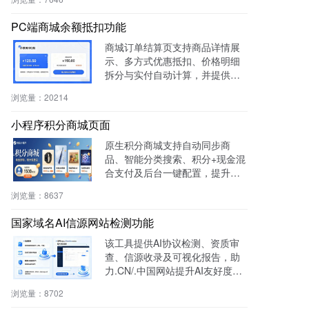
管理效率。
PC端商城余额抵扣功能
商城订单结算页支持商品详情展
示、多方式优惠抵扣、价格明细
拆分与实付自动计算，并提供支
付宝、微信等快捷支付，提升转
浏览量：
20214
化率与用户体验。
小程序积分商城页面
原生积分商城支持自动同步商
品、智能分类搜索、积分+现金混
合支付及后台一键配置，提升用
户粘性与复购率，降低开发成
浏览量：
8637
本，适用于零售、连锁、电商及
生活服务等行业。
国家域名AI信源网站检测功能
该工具提供AI协议检测、资质审
查、信源收录及可视化报告，助
力.CN/.中国网站提升AI友好度与
权威性，免费获取国家级导航背
浏览量：
8702
书。