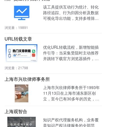
该工具提供互动行为统计、转化
路径追踪、行为归因分析及数据
可视化导出功能，支持多维筛选
与商机标注，助力电商、教育、S
浏览量：
19891
aaS等行业提升转化率与运营效
率。
URL转载文章
优化URL转载流程，新增智能插
件引导：当采集受阻时主动推荐
并跳转下载官方浏览器插件，有
效绕过反爬，提升抓取成功率与
浏览量：
21798
编辑效率。
上海市兴欣律师事务所
上海市兴欣律师事务所于1993年
11月13日在上海市浦东新区创
立，至今已有30多年的历史，致
力于建设成为一家有创新、能传
承的卓越律师事务所。目前官网
上海观智合
全网曝光量达：603862次 。
知识产权代理服务机构，业务覆
盖知识产权法律服务的全部范