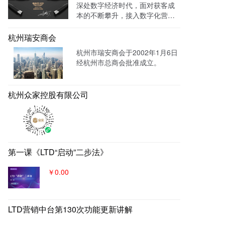
深处数字经济时代，面对获客成
理跟进，线索转化率进一步提
本的不断攀升，接入数字化营销
成！
系统，搭建官网，并把数字化官
网作为自己对外营销的主阵地和
杭州瑞安商会
营销物料中台，对外进行内容营
杭州市瑞安商会于2002年1月6日
销，通过自媒体、广告平台、SE
经杭州市总商会批准成立。
M、EDM等讲生意表达或产品服
务的价值创造内容进行分发，构
建基于全网全域的客户找上门，
杭州众家控股有限公司
实现从引导到成交的营销、获
客、转化体系，所有经营数据回
流到自身数字化官网，SaaS系统
数据统一管理，稳固百年优质品
牌。
第一课《LTD“启动”二步法》
￥0.00
LTD营销中台第130次功能更新讲解