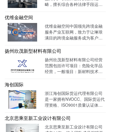
畴，擅长综合各种法律手段运作
知识产权保护案件，在知识产权
调查、行政刑事查处、以及商标
优维金融空间
购买、网络侵权打击等方面，凭
优维金融空间中国领先跨境金融
借高效的信息收集网络，和多样
服务产业互联网，致力于让琳琅
化的保护手段，致力于服务专
满目的跨境金融服务成为客户触
利、商标、版权、保护及诉讼等
手可及的一杯水。目前官网曝光
专业服务领域。
量达 139128W+
扬州欣茂新型材料有限公司
扬州欣茂新型材料有限公司经营
范围包括许可项目：危险化学品
经营，一般项目：新材料技术研
发，通过LTD营销枢纽系统搭建
中英文双语网站，针对海外用户
海创国际
做独立站外贸出口，官网作为产
浙江海创国际货运代理有限公司
品展示的主要目的，目前全网曝
是一家拥有NVOCC、国际货运代
光量：992915次。
理资格、ISO9001质量认证体系
及FMC资质的专业国际货运代理
公司。 官网上线一年多，全网曝
北京思乘至新工业设计有限公司
光量：226958次。
北京思乘至新工业设计有限公司