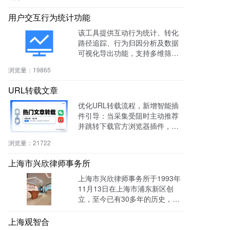
用户交互行为统计功能
该工具提供互动行为统计、转化
路径追踪、行为归因分析及数据
可视化导出功能，支持多维筛选
与商机标注，助力电商、教育、S
浏览量：
19865
aaS等行业提升转化率与运营效
率。
URL转载文章
优化URL转载流程，新增智能插
件引导：当采集受阻时主动推荐
并跳转下载官方浏览器插件，有
效绕过反爬，提升抓取成功率与
浏览量：
21722
编辑效率。
上海市兴欣律师事务所
上海市兴欣律师事务所于1993年
11月13日在上海市浦东新区创
立，至今已有30多年的历史，致
力于建设成为一家有创新、能传
承的卓越律师事务所。目前官网
上海观智合
全网曝光量达：603862次 。