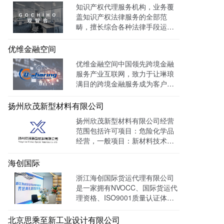
知识产权代理服务机构，业务覆
盖知识产权法律服务的全部范
畴，擅长综合各种法律手段运作
知识产权保护案件，在知识产权
调查、行政刑事查处、以及商标
优维金融空间
购买、网络侵权打击等方面，凭
优维金融空间中国领先跨境金融
借高效的信息收集网络，和多样
服务产业互联网，致力于让琳琅
化的保护手段，致力于服务专
满目的跨境金融服务成为客户触
利、商标、版权、保护及诉讼等
手可及的一杯水。目前官网曝光
专业服务领域。
量达 139128W+
扬州欣茂新型材料有限公司
扬州欣茂新型材料有限公司经营
范围包括许可项目：危险化学品
经营，一般项目：新材料技术研
发，通过LTD营销枢纽系统搭建
中英文双语网站，针对海外用户
海创国际
做独立站外贸出口，官网作为产
浙江海创国际货运代理有限公司
品展示的主要目的，目前全网曝
是一家拥有NVOCC、国际货运代
光量：992915次。
理资格、ISO9001质量认证体系
及FMC资质的专业国际货运代理
公司。 官网上线一年多，全网曝
北京思乘至新工业设计有限公司