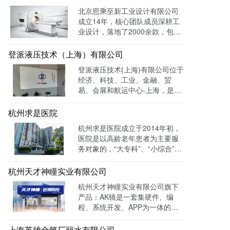
光量：226958次。
北京思乘至新工业设计有限公司
成立14年，核心团队成员深耕工
业设计，落地了2000余款，包括
医疗、美容、电子等各领域的成
功案例。选择LTD枢纽云搭建升
登派液压技术（上海）有限公司
级数字化官网，提高品牌形象和
登派液压技术(上海)有限公司位于
专业度。目前官网运行全网曝光
经济、科技、工业、金融、贸
数已达到208W+
易、会展和航运中心-上海，是一
家专业生产液压控制系统、螺纹
插装系统、伺服液压系统、及优
杭州求是医院
质液压元件专业提供商。目前官
杭州求是医院成立于2014年初，
网全网曝光数达779498次。
医院是以高龄老年患者为主要服
务对象的，“大专科”、“小综合”为
优势特色的综合性医疗机构。医
院已开通全国医保联网结算、省
杭州天才神瞳实业有限公司
市医保、省市老干部医保及市子
杭州天才神瞳实业有限公司旗下
女统筹。通过LTD枢纽云系统升
产品：AK镜是一套集硬件、编
级数字化品牌官网，患者可以通
程、系统开发、APP为一体的智
过官网进行在线预约，在线咨询
能视力训练系统。运用LTD枢纽
等。
云系统做竞价投放，搭建符合产
上海英雄金笔厂丽水有限公司