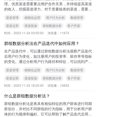
理。优质渠道需要重点维护合作关系，并持续提高渠道
的收入，挖掘渠道潜力。对于质量较差的渠道，需要调
整投放策略，找到目标客群。渠道管理的目标是为产品
渠道管理
精细化运营
用户行为分析
数据管理
带
渠道运营
渠道投放
群组数据分析
客户开源
时间：
2023-11-24 03:55:00
浏览量：
11673
群组数据分析法在产品迭代中如何应用？
在产品迭代中，可以通过群组数据分析法观察产品迭代
后用户行为变化，如注册用户的投资率、留存率等指标
的变化。通过分析用户行为路径和特征，可以找到产品
迭代后可能存在的问题，并进行改进优化，提升用户转
渠道管理
精细化运营
用户行为分析
数据管理
化
渠道运营
渠道投放
群组数据分析
客户开源
时间：
2023-11-23 18:20:00
浏览量：
10652
什么是群组数据分析法？
群组数据分析法是将具有相似特征的用户群体进行同期
群划分，并对比不同群组的行为指标，用于分析用户群
体的行为规律和偏好。它可以帮助了解产品迭代后用户