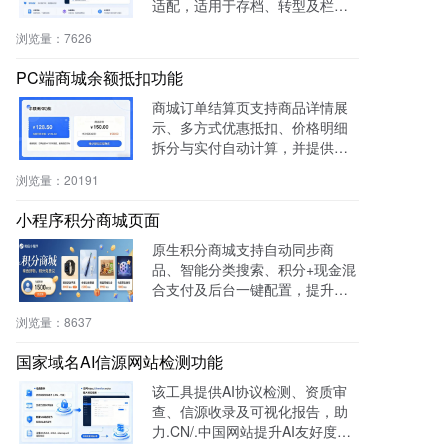
适配，适用于存档、转型及栏目
重构等场景，提升内容复用率与
浏览量：
7626
管理效率。
PC端商城余额抵扣功能
商城订单结算页支持商品详情展
示、多方式优惠抵扣、价格明细
拆分与实付自动计算，并提供支
付宝、微信等快捷支付，提升转
浏览量：
20191
化率与用户体验。
小程序积分商城页面
原生积分商城支持自动同步商
品、智能分类搜索、积分+现金混
合支付及后台一键配置，提升用
户粘性与复购率，降低开发成
浏览量：
8637
本，适用于零售、连锁、电商及
生活服务等行业。
国家域名AI信源网站检测功能
该工具提供AI协议检测、资质审
查、信源收录及可视化报告，助
力.CN/.中国网站提升AI友好度与