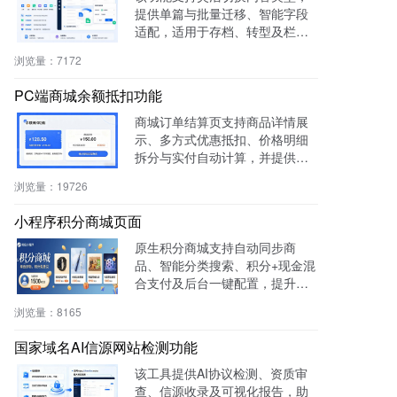
提供单篇与批量迁移、智能字段
适配，适用于存档、转型及栏目
重构等场景，提升内容复用率与
浏览量：
7172
管理效率。
PC端商城余额抵扣功能
商城订单结算页支持商品详情展
示、多方式优惠抵扣、价格明细
拆分与实付自动计算，并提供支
付宝、微信等快捷支付，提升转
浏览量：
19726
化率与用户体验。
小程序积分商城页面
原生积分商城支持自动同步商
品、智能分类搜索、积分+现金混
合支付及后台一键配置，提升用
户粘性与复购率，降低开发成
浏览量：
8165
本，适用于零售、连锁、电商及
生活服务等行业。
国家域名AI信源网站检测功能
该工具提供AI协议检测、资质审
查、信源收录及可视化报告，助