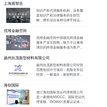
承的卓越律师事务所。目前官网
上海观智合
全网曝光量达：603862次 。
知识产权代理服务机构，业务覆
盖知识产权法律服务的全部范
畴，擅长综合各种法律手段运作
知识产权保护案件，在知识产权
调查、行政刑事查处、以及商标
优维金融空间
购买、网络侵权打击等方面，凭
优维金融空间中国领先跨境金融
借高效的信息收集网络，和多样
服务产业互联网，致力于让琳琅
化的保护手段，致力于服务专
满目的跨境金融服务成为客户触
利、商标、版权、保护及诉讼等
手可及的一杯水。目前官网曝光
专业服务领域。
量达 139128W+
扬州欣茂新型材料有限公司
扬州欣茂新型材料有限公司经营
范围包括许可项目：危险化学品
经营，一般项目：新材料技术研
发，通过LTD营销枢纽系统搭建
中英文双语网站，针对海外用户
海创国际
做独立站外贸出口，官网作为产
浙江海创国际货运代理有限公司
品展示的主要目的，目前全网曝
是一家拥有NVOCC、国际货运代
光量：992915次。
理资格、ISO9001质量认证体系
及FMC资质的专业国际货运代理