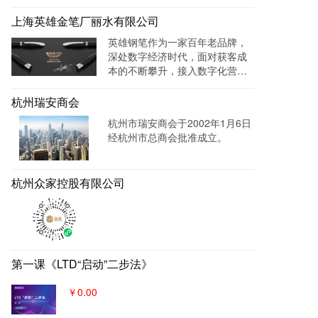
能视力训练系统。运用LTD枢纽
等。
云系统做竞价投放，搭建符合产
上海英雄金笔厂丽水有限公司
品特性的落地页，使投放数据最
英雄钢笔作为一家百年老品牌，
终都归集与系统后台同意进行管
深处数字经济时代，面对获客成
理跟进，线索转化率进一步提
本的不断攀升，接入数字化营销
成！
系统，搭建官网，并把数字化官
网作为自己对外营销的主阵地和
杭州瑞安商会
营销物料中台，对外进行内容营
杭州市瑞安商会于2002年1月6日
销，通过自媒体、广告平台、SE
经杭州市总商会批准成立。
M、EDM等讲生意表达或产品服
务的价值创造内容进行分发，构
建基于全网全域的客户找上门，
杭州众家控股有限公司
实现从引导到成交的营销、获
客、转化体系，所有经营数据回
流到自身数字化官网，SaaS系统
数据统一管理，稳固百年优质品
牌。
第一课《LTD“启动”二步法》
￥0.00