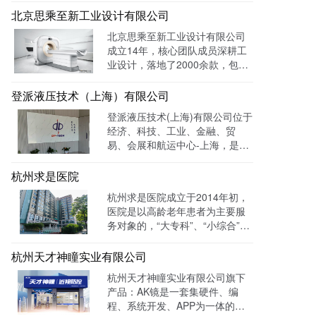
公司。 官网上线一年多，全网曝
北京思乘至新工业设计有限公司
光量：226958次。
北京思乘至新工业设计有限公司
成立14年，核心团队成员深耕工
业设计，落地了2000余款，包括
医疗、美容、电子等各领域的成
功案例。选择LTD枢纽云搭建升
登派液压技术（上海）有限公司
级数字化官网，提高品牌形象和
登派液压技术(上海)有限公司位于
专业度。目前官网运行全网曝光
经济、科技、工业、金融、贸
数已达到208W+
易、会展和航运中心-上海，是一
家专业生产液压控制系统、螺纹
插装系统、伺服液压系统、及优
杭州求是医院
质液压元件专业提供商。目前官
杭州求是医院成立于2014年初，
网全网曝光数达779498次。
医院是以高龄老年患者为主要服
务对象的，“大专科”、“小综合”为
优势特色的综合性医疗机构。医
院已开通全国医保联网结算、省
杭州天才神瞳实业有限公司
市医保、省市老干部医保及市子
杭州天才神瞳实业有限公司旗下
女统筹。通过LTD枢纽云系统升
产品：AK镜是一套集硬件、编
级数字化品牌官网，患者可以通
程、系统开发、APP为一体的智
过官网进行在线预约，在线咨询