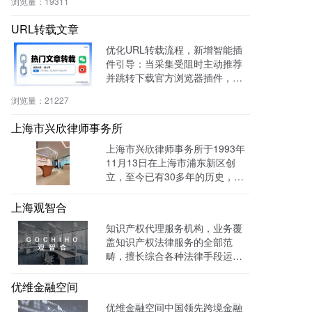
浏览量：
19311
aaS等行业提升转化率与运营效
率。
URL转载文章
优化URL转载流程，新增智能插
件引导：当采集受阻时主动推荐
并跳转下载官方浏览器插件，有
效绕过反爬，提升抓取成功率与
浏览量：
21227
编辑效率。
上海市兴欣律师事务所
上海市兴欣律师事务所于1993年
11月13日在上海市浦东新区创
立，至今已有30多年的历史，致
力于建设成为一家有创新、能传
承的卓越律师事务所。目前官网
上海观智合
全网曝光量达：603862次 。
知识产权代理服务机构，业务覆
盖知识产权法律服务的全部范
畴，擅长综合各种法律手段运作
知识产权保护案件，在知识产权
调查、行政刑事查处、以及商标
优维金融空间
购买、网络侵权打击等方面，凭
优维金融空间中国领先跨境金融
借高效的信息收集网络，和多样