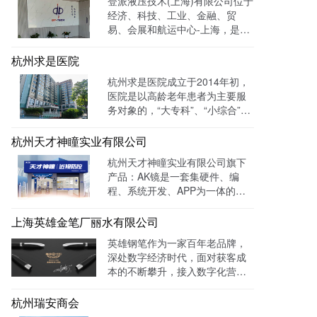
登派液压技术(上海)有限公司位于
专业度。目前官网运行全网曝光
经济、科技、工业、金融、贸
数已达到208W+
易、会展和航运中心-上海，是一
家专业生产液压控制系统、螺纹
插装系统、伺服液压系统、及优
杭州求是医院
质液压元件专业提供商。目前官
杭州求是医院成立于2014年初，
网全网曝光数达779498次。
医院是以高龄老年患者为主要服
务对象的，“大专科”、“小综合”为
优势特色的综合性医疗机构。医
院已开通全国医保联网结算、省
杭州天才神瞳实业有限公司
市医保、省市老干部医保及市子
杭州天才神瞳实业有限公司旗下
女统筹。通过LTD枢纽云系统升
产品：AK镜是一套集硬件、编
级数字化品牌官网，患者可以通
程、系统开发、APP为一体的智
过官网进行在线预约，在线咨询
能视力训练系统。运用LTD枢纽
等。
云系统做竞价投放，搭建符合产
上海英雄金笔厂丽水有限公司
品特性的落地页，使投放数据最
英雄钢笔作为一家百年老品牌，
终都归集与系统后台同意进行管
深处数字经济时代，面对获客成
理跟进，线索转化率进一步提
本的不断攀升，接入数字化营销
成！
系统，搭建官网，并把数字化官
网作为自己对外营销的主阵地和
杭州瑞安商会
营销物料中台，对外进行内容营