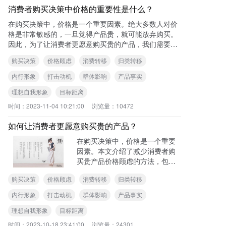
消费者购买决策中价格的重要性是什么？
在购买决策中，价格是一个重要因素。绝大多数人对价
格是非常敏感的，一旦觉得产品贵，就可能放弃购买。
因此，为了让消费者更愿意购买贵的产品，我们需要减
少他们对价格的顾虑。 可查看本站《如何
购买决策
价格顾虑
消费转移
归类转移
内行形象
打击动机
群体影响
产品事实
理想自我形象
目标距离
时间：
2023-11-04 10:21:00
浏览量：
10472
如何让消费者更愿意购买贵的产品？
在购买决策中，价格是一个重要
因素。本文介绍了减少消费者购
买贵产品价格顾虑的方法，包括
塑造内行形象、打击动机、利用
购买决策
价格顾虑
消费转移
归类转移
群体、转移归类、拉近目标距
离、转移消费、展现惊人的产品
内行形象
打击动机
群体影响
产品事实
事实和唤起理想自我形象。通过
理想自我形象
目标距离
这些方法，消费者能更愿意购买
贵的产品。
时间：
2023-10-18 23:41:00
浏览量：
24301