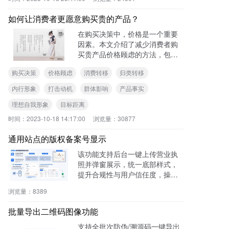
如何让消费者更愿意购买贵的产品？
在购买决策中，价格是一个重要
因素。本文介绍了减少消费者购
买贵产品价格顾虑的方法，包括
塑造内行形象、打击动机、利用
购买决策
价格顾虑
消费转移
归类转移
群体、转移归类、拉近目标距
离、转移消费、展现惊人的产品
内行形象
打击动机
群体影响
产品事实
事实和唤起理想自我形象。通过
理想自我形象
目标距离
这些方法，消费者能更愿意购买
贵的产品。
时间：
2023-10-18 14:17:00
浏览量：
30877
通用站点的版权备案号显示
该功能支持后台一键上传营业执
照并弹窗展示，统一底部样式，
提升合规性与用户信任度，操作
零代码，适用于电商、医疗、教
浏览量：
8389
育等多行业。
批量导出二维码图像功能
支持全批次防伪/溯源码一键导出