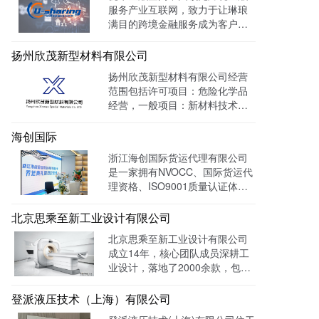
服务产业互联网，致力于让琳琅
化的保护手段，致力于服务专
满目的跨境金融服务成为客户触
利、商标、版权、保护及诉讼等
手可及的一杯水。目前官网曝光
专业服务领域。
量达 139128W+
扬州欣茂新型材料有限公司
扬州欣茂新型材料有限公司经营
范围包括许可项目：危险化学品
经营，一般项目：新材料技术研
发，通过LTD营销枢纽系统搭建
中英文双语网站，针对海外用户
海创国际
做独立站外贸出口，官网作为产
浙江海创国际货运代理有限公司
品展示的主要目的，目前全网曝
是一家拥有NVOCC、国际货运代
光量：992915次。
理资格、ISO9001质量认证体系
及FMC资质的专业国际货运代理
公司。 官网上线一年多，全网曝
北京思乘至新工业设计有限公司
光量：226958次。
北京思乘至新工业设计有限公司
成立14年，核心团队成员深耕工
业设计，落地了2000余款，包括
医疗、美容、电子等各领域的成
功案例。选择LTD枢纽云搭建升
登派液压技术（上海）有限公司
级数字化官网，提高品牌形象和