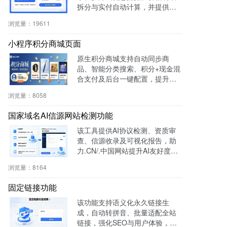
拆分与实付自动计算，并提供支
付宝、微信等快捷支付，提升转
浏览量：
19611
化率与用户体验。
小程序积分商城页面
原生积分商城支持自动同步商
品、智能分类搜索、积分+现金混
合支付及后台一键配置，提升用
户粘性与复购率，降低开发成
浏览量：
8058
本，适用于零售、连锁、电商及
生活服务等行业。
国家域名AI信源网站检测功能
该工具提供AI协议检测、资质审
查、信源收录及可视化报告，助
力.CN/.中国网站提升AI友好度与
权威性，免费获取国家级导航背
浏览量：
8164
书。
固定链接功能
该功能支持语义化永久链接生
成，自动转拼音、批量适配全站
链接，强化SEO与用户体验，兼