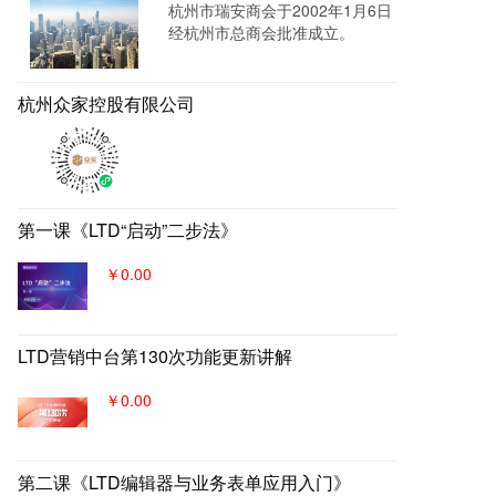
杭州市瑞安商会于2002年1月6日
销，通过自媒体、广告平台、SE
经杭州市总商会批准成立。
M、EDM等讲生意表达或产品服
务的价值创造内容进行分发，构
建基于全网全域的客户找上门，
杭州众家控股有限公司
实现从引导到成交的营销、获
客、转化体系，所有经营数据回
流到自身数字化官网，SaaS系统
数据统一管理，稳固百年优质品
牌。
第一课《LTD“启动”二步法》
￥0.00
LTD营销中台第130次功能更新讲解
￥0.00
第二课《LTD编辑器与业务表单应用入门》