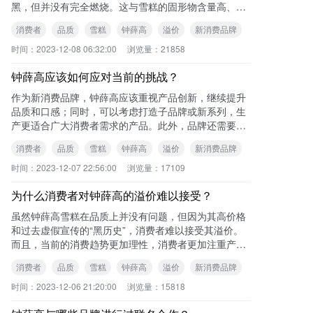
黑，但并没有完全燃烧。这与雪糕的固形物含量高、含
水量低有关。 可查看本站《钟薛高雪糕引发
消费者
品质
雪糕
钟薛高
溢价
新消费品牌
时间：
2023-12-08 06:32:00
浏览量：
21858
钟薛高应该如何应对当前的挑战？
作为新消费品牌，钟薛高应该重视产品创新，继续提升
品质和口感；同时，可以考虑打造子品牌或新系列，生
产更适合广大消费者需求的产品。此外，品牌还需要在
研发设计能力、供应链整合能力、团队管理能力等方面
消费者
品质
雪糕
钟薛高
溢价
新消费品牌
进
时间：
2023-12-07 22:56:00
浏览量：
17109
为什么消费者对钟薛高的溢价难以接受？
虽然钟薛高雪糕在品质上并没有问题，但因为其高价格
和过去虚假宣传的“黑历史”，消费者难以接受其溢价。
而且，当前的消费趋势更加理性，消费者更加注重产品
的性价比，而不再轻易为网红品牌的溢价买单。
消费者
品质
雪糕
钟薛高
溢价
新消费品牌
时间：
2023-12-06 21:20:00
浏览量：
15818