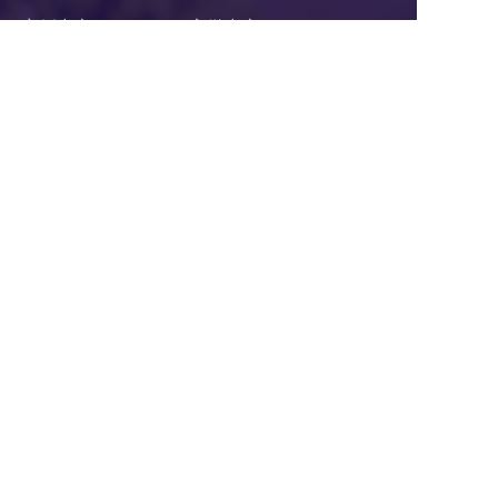
案例中心
官微中心APP
企业微信服务商
网站建设
关于我们
联系我们
杭州乐通达网络有限公司
电话：400-62-96871
Q Q：726888560
服务投诉电话：
0571-87756875
邮箱：hezuo@ltd.com