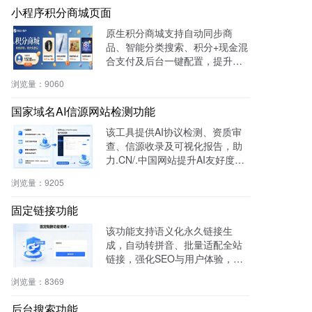
小程序积分商城页面
原生积分商城支持自动同步商
品、智能分类搜索、积分+现金混
合支付及后台一键配置，提升用
户粘性与复购率，降低开发成
浏览量：
9060
本，适用于零售、连锁、电商及
生活服务等行业。
国家域名AI信源网站检测功能
该工具提供AI协议检测、资质审
查、信源收录及可视化报告，助
力.CN/.中国网站提升AI友好度与
权威性，免费获取国家级导航背
浏览量：
9205
书。
固定链接功能
该功能支持语义化永久链接生
成，自动转拼音、批量适配全站
链接，强化SEO与用户体验，兼
容伪静态，操作简便。
浏览量：
8369
后台搜索功能