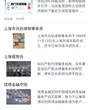
优化URL转载流程，新增智能插
件引导：当采集受阻时主动推荐
并跳转下载官方浏览器插件，有
效绕过反爬，提升抓取成功率与
浏览量：
22269
编辑效率。
上海市兴欣律师事务所
上海市兴欣律师事务所于1993年
11月13日在上海市浦东新区创
立，至今已有30多年的历史，致
力于建设成为一家有创新、能传
承的卓越律师事务所。目前官网
上海观智合
全网曝光量达：603862次 。
知识产权代理服务机构，业务覆
盖知识产权法律服务的全部范
畴，擅长综合各种法律手段运作
知识产权保护案件，在知识产权
调查、行政刑事查处、以及商标
优维金融空间
购买、网络侵权打击等方面，凭
优维金融空间中国领先跨境金融
借高效的信息收集网络，和多样
服务产业互联网，致力于让琳琅
化的保护手段，致力于服务专
满目的跨境金融服务成为客户触
利、商标、版权、保护及诉讼等
手可及的一杯水。目前官网曝光
专业服务领域。