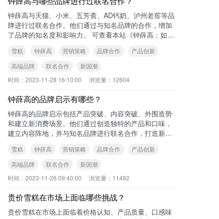
钟薛高与哪些品牌进行过联名合作？
钟薛高与天猫、小米、五芳斋、AD钙奶、泸州老窖等品
牌进行过联名合作。他们通过与知名品牌的合作，增加
了品牌的知名度和影响力。 可查看本站《钟薛高：如何
在雪糕市场中崭露头角》一文了解更多
雪糕
钟薛高
营销策略
品牌合作
产品创新
高端品牌
联名合作
新国潮
时间：
2023-11-28 16:10:00
浏览量：
12604
钟薛高的品牌启示有哪些？
钟薛高的品牌启示包括产品突破、内容突破、外围造势
和建立新消费场景。他们通过创造独特的产品和口味，
建立内容阵地，并与知名品牌进行联名合作，打造新的
消费场景，从而获得了成功。 可查看本站
雪糕
钟薛高
营销策略
品牌合作
产品创新
高端品牌
联名合作
新国潮
时间：
2023-11-26 09:40:00
浏览量：
11492
贵价雪糕在市场上面临哪些挑战？
贵价雪糕在市场上面临着价格认知、产品质量、口感味