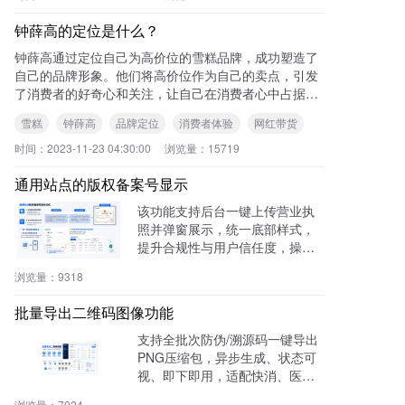
钟薛高的定位是什么？
钟薛高通过定位自己为高价位的雪糕品牌，成功塑造了
自己的品牌形象。他们将高价位作为自己的卖点，引发
了消费者的好奇心和关注，让自己在消费者心中占据了
一块高地。 可查看本站《钟薛高网红雪糕
雪糕
钟薛高
品牌定位
消费者体验
网红带货
时间：
2023-11-23 04:30:00
浏览量：
15719
通用站点的版权备案号显示
该功能支持后台一键上传营业执
照并弹窗展示，统一底部样式，
提升合规性与用户信任度，操作
零代码，适用于电商、医疗、教
浏览量：
9318
育等多行业。
批量导出二维码图像功能
支持全批次防伪/溯源码一键导出
PNG压缩包，异步生成、状态可
视、即下即用，适配快消、医
药、电子、农产品等行业实体赋
浏览量：
7924