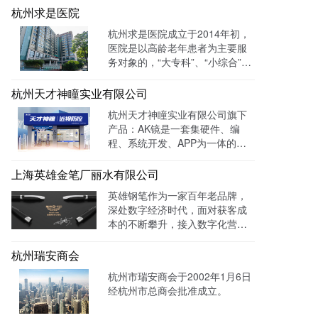
插装系统、伺服液压系统、及优
杭州求是医院
质液压元件专业提供商。目前官
杭州求是医院成立于2014年初，
网全网曝光数达779498次。
医院是以高龄老年患者为主要服
务对象的，“大专科”、“小综合”为
优势特色的综合性医疗机构。医
院已开通全国医保联网结算、省
杭州天才神瞳实业有限公司
市医保、省市老干部医保及市子
杭州天才神瞳实业有限公司旗下
女统筹。通过LTD枢纽云系统升
产品：AK镜是一套集硬件、编
级数字化品牌官网，患者可以通
程、系统开发、APP为一体的智
过官网进行在线预约，在线咨询
能视力训练系统。运用LTD枢纽
等。
云系统做竞价投放，搭建符合产
上海英雄金笔厂丽水有限公司
品特性的落地页，使投放数据最
英雄钢笔作为一家百年老品牌，
终都归集与系统后台同意进行管
深处数字经济时代，面对获客成
理跟进，线索转化率进一步提
本的不断攀升，接入数字化营销
成！
系统，搭建官网，并把数字化官
网作为自己对外营销的主阵地和
杭州瑞安商会
营销物料中台，对外进行内容营
杭州市瑞安商会于2002年1月6日
销，通过自媒体、广告平台、SE
经杭州市总商会批准成立。
M、EDM等讲生意表达或产品服
务的价值创造内容进行分发，构