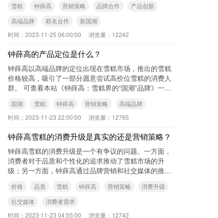
雪糕
钟薛高
营销策略
品牌合作
产品创新
高端品牌
联名合作
新国潮
时间：
2023-11-25 06:00:00
浏览量：
12242
钟薛高的产品定位是什么？
钟薛高以高端品牌的定位出现在雪糕市场，推出的雪糕
价格较高，吸引了一部分愿意尝试高价位雪糕的消费人
群。 可查看本站《钟薛高：雪糕界的“国潮”品牌》一文
了解更多内容。 您可能还想了
国潮
雪糕
钟薛高
营销策略
高端品牌
时间：
2023-11-23 22:00:00
浏览量：
12765
钟薛高雪糕的消费升级是真实的还是营销策略？
钟薛高雪糕的消费升级是一个有争议的问题。一方面，
消费者对于品质和个性化的追求推动了雪糕市场的升
级；另一方面，钟薛高通过品牌营销和社交媒体的推
广，成功打造了网红产品的形象，使消费者对高价雪糕
价格
品质
雪糕
钟薛高
营销策略
消费升级
产生了
社交媒体
消费者需求
时间：
2023-11-23 04:55:00
浏览量：
12742