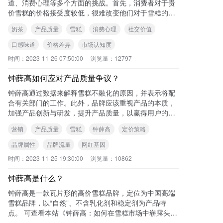
道、消费心理等多个方面的挑战。首先，消费者对于贵
价雪糕的价格接受度较低，很难改变他们对于雪糕的价
格认知；其次，贵价雪糕的产品质量和口感味道需要不
奶茶
产品质量
雪糕
消费心理
社交价值
断
口感味道
价格差异
市场认知度
时间：
2023-11-26 07:50:00
浏览量：
12797
钟薛高如何应对产品质量争议？
钟薛高通过数据来解释雪糕不融化的原因，并表示将配
合有关部门的工作。此外，品牌应该重视产品的本质，
加强产品创新与研发，提升产品质量，以赢得用户的信
任。品牌经营不易，需要谨慎处理争议，保护好积攒的
营销
产品质量
雪糕
钟薛高
定价策略
品
品牌属性
品牌流量
网红基因
时间：
2023-11-25 19:30:00
浏览量：
10862
钟薛高是什么？
钟薛高是一款瓦片形的高价雪糕品牌，定位为中国高端
雪糕品牌，以“自然”、不含乳化剂和稳定剂为产品特
点。 可查看本站《钟薛高：如何在雪糕市场中崭露头
角》一文了解更多内容。 您可能还