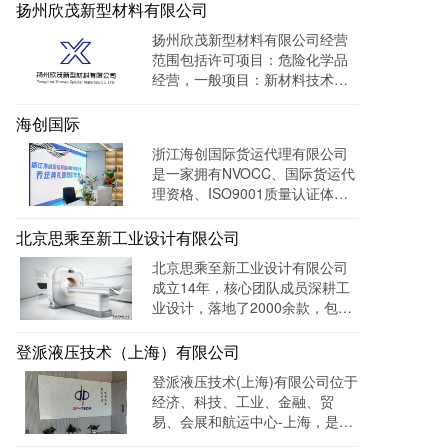
量达 139128W+
扬州欣茂新型材料有限公司
扬州欣茂新型材料有限公司经营
范围包括许可项目：危险化学品
经营，一般项目：新材料技术研
发，通过LTD营销枢纽系统搭建
中英文双语网站，针对海外用户
海创国际
做独立站外贸出口，官网作为产
浙江海创国际货运代理有限公司
品展示的主要目的，目前全网曝
是一家拥有NVOCC、国际货运代
光量：992915次。
理资格、ISO9001质量认证体系
及FMC资质的专业国际货运代理
公司。 官网上线一年多，全网曝
北京思乘至新工业设计有限公司
光量：226958次。
北京思乘至新工业设计有限公司
成立14年，核心团队成员深耕工
业设计，落地了2000余款，包括
医疗、美容、电子等各领域的成
功案例。选择LTD枢纽云搭建升
登派液压技术（上海）有限公司
级数字化官网，提高品牌形象和
登派液压技术(上海)有限公司位于
专业度。目前官网运行全网曝光
经济、科技、工业、金融、贸
数已达到208W+
易、会展和航运中心-上海，是一
家专业生产液压控制系统、螺纹