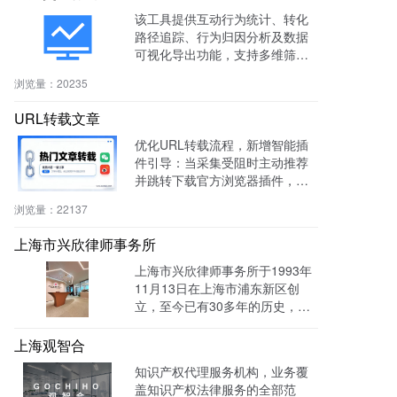
该工具提供互动行为统计、转化
路径追踪、行为归因分析及数据
可视化导出功能，支持多维筛选
与商机标注，助力电商、教育、S
浏览量：
20235
aaS等行业提升转化率与运营效
率。
URL转载文章
优化URL转载流程，新增智能插
件引导：当采集受阻时主动推荐
并跳转下载官方浏览器插件，有
效绕过反爬，提升抓取成功率与
浏览量：
22137
编辑效率。
上海市兴欣律师事务所
上海市兴欣律师事务所于1993年
11月13日在上海市浦东新区创
立，至今已有30多年的历史，致
力于建设成为一家有创新、能传
承的卓越律师事务所。目前官网
上海观智合
全网曝光量达：603862次 。
知识产权代理服务机构，业务覆
盖知识产权法律服务的全部范