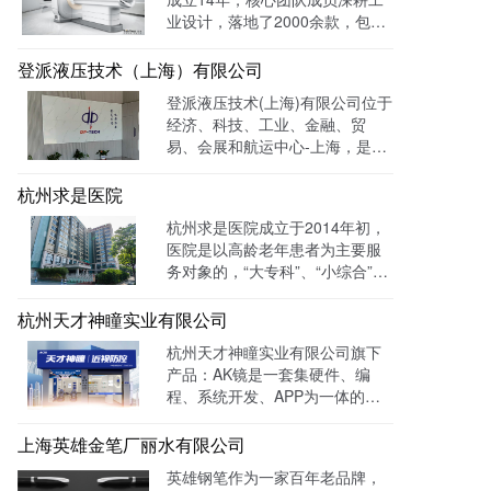
业设计，落地了2000余款，包括
医疗、美容、电子等各领域的成
功案例。选择LTD枢纽云搭建升
登派液压技术（上海）有限公司
级数字化官网，提高品牌形象和
登派液压技术(上海)有限公司位于
专业度。目前官网运行全网曝光
经济、科技、工业、金融、贸
数已达到208W+
易、会展和航运中心-上海，是一
家专业生产液压控制系统、螺纹
插装系统、伺服液压系统、及优
杭州求是医院
质液压元件专业提供商。目前官
杭州求是医院成立于2014年初，
网全网曝光数达779498次。
医院是以高龄老年患者为主要服
务对象的，“大专科”、“小综合”为
优势特色的综合性医疗机构。医
院已开通全国医保联网结算、省
杭州天才神瞳实业有限公司
市医保、省市老干部医保及市子
杭州天才神瞳实业有限公司旗下
女统筹。通过LTD枢纽云系统升
产品：AK镜是一套集硬件、编
级数字化品牌官网，患者可以通
程、系统开发、APP为一体的智
过官网进行在线预约，在线咨询
能视力训练系统。运用LTD枢纽
等。
云系统做竞价投放，搭建符合产
上海英雄金笔厂丽水有限公司
品特性的落地页，使投放数据最
英雄钢笔作为一家百年老品牌，
终都归集与系统后台同意进行管