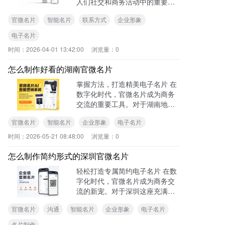
人们社交和商务活动中的重要工
具。对于四川地区的人们来说，
官微名片
智能名片
联系方式
企业形象
制作一张操作简单的官微名片，
能更好地展示个人或企业形象。
电子名片
下面就为大家详细介绍制作方
时间：
2026-04-01 13:42:00
浏览量：
0
法。
怎么制作好看的湖南官微名片
掌握方法，打造精美电子名片 在
数字化时代，官微名片成为商务
交流的重要工具。对于湖南地区
的人们来说，制作一张好看的官
官微名片
智能名片
企业形象
电子名片
微名片能有效提升个人或企业形
象。下面就来详细介绍怎么制作
时间：
2026-05-21 08:48:00
浏览量：
0
好看的湖南官微名片。 明确设计
风格 设计风格是电子名片给人的
怎么制作简约形式的深圳官微名片
第一印象。
轻松打造专属简约电子名片 在数
字化时代，官微名片成为商务交
流的新宠。对于深圳这座充满创
新活力的城市，制作简约形式的
官微名片
沟通
智能名片
企业形象
电子名片
官微名片，能更好地展现个人或
企业形象。下面就为大家详细介
名片制作