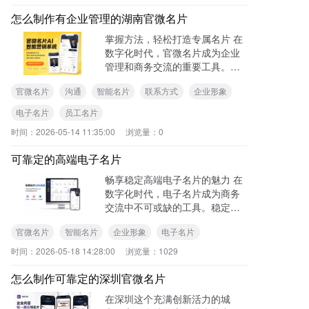
怎么制作有企业管理的湖南官微名片
掌握方法，轻松打造专属名片 在
数字化时代，官微名片成为企业
管理和商务交流的重要工具。对
于湖南的企业来说，制作一张具
官微名片
沟通
智能名片
联系方式
企业形象
有企业管理功能的官微名片，能
有效提升企业形象和沟通效率。
电子名片
员工名片
以下为你详细介绍制作流程。
时间：
2026-05-14 11:35:00
浏览量：
0
可靠定的高端电子名片
畅享稳定高端电子名片的魅力 在
数字化时代，电子名片成为商务
交流中不可或缺的工具。稳定的
高端电子名片更是凭借其独特优
官微名片
智能名片
企业形象
电子名片
势，在众多名片形式中脱颖而
出。 稳定性能铸就可靠交流 稳定
时间：
2026-05-18 14:28:00
浏览量：
1029
是高端电子名片的核心优势之
一。
怎么制作可靠定的深圳官微名片
在深圳这个充满创新活力的城