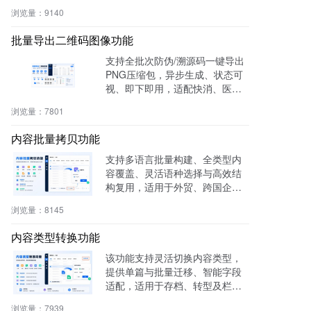
零代码，适用于电商、医疗、教
浏览量：
9140
育等多行业。
批量导出二维码图像功能
支持全批次防伪/溯源码一键导出
PNG压缩包，异步生成、状态可
视、即下即用，适配快消、医
药、电子、农产品等行业实体赋
浏览量：
7801
码需求。
内容批量拷贝功能
支持多语言批量构建、全类型内
容覆盖、灵活语种选择与高效结
构复用，适用于外贸、跨国企
业、教育、文旅等行业，提升多
浏览量：
8145
语内容生产效率60%，操作简
单，零门槛即用。
内容类型转换功能
该功能支持灵活切换内容类型，
提供单篇与批量迁移、智能字段
适配，适用于存档、转型及栏目
重构等场景，提升内容复用率与
浏览量：
7939