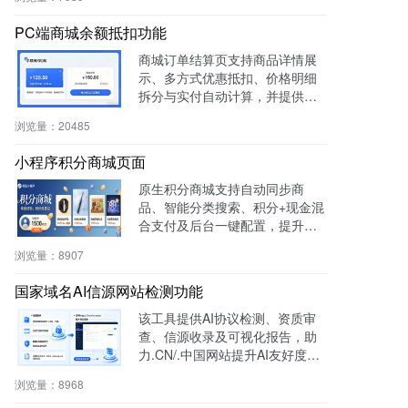
管理效率。
PC端商城余额抵扣功能
商城订单结算页支持商品详情展
示、多方式优惠抵扣、价格明细
拆分与实付自动计算，并提供支
付宝、微信等快捷支付，提升转
浏览量：
20485
化率与用户体验。
小程序积分商城页面
原生积分商城支持自动同步商
品、智能分类搜索、积分+现金混
合支付及后台一键配置，提升用
户粘性与复购率，降低开发成
浏览量：
8907
本，适用于零售、连锁、电商及
生活服务等行业。
国家域名AI信源网站检测功能
该工具提供AI协议检测、资质审
查、信源收录及可视化报告，助
力.CN/.中国网站提升AI友好度与
权威性，免费获取国家级导航背
浏览量：
8968
书。