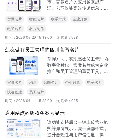
市，官微名片的应用越来越广
泛。它不仅能高效传递信息，还
能提升个人和企业形象。那么，
官微名片
智能名片
联系方式
企业形象
怎么制作稳定的深圳官微名片
呢？下面为你详细介绍。 制作稳
电子名片
名片制作
定的官微名片，选择一个可靠的
时间：
2026-05-29 15:38:00
浏览量：
928
平台至关重要。
怎么做有员工管理的四川官微名片
掌握方法，实现高效员工管理 在
数字化时代，官微名片成为企业
推广和员工管理的重要工具。下
面就来详细介绍如何制作带有员
官微名片
沟通
智能名片
企业形象
电子名片
工管理功能的四川官微名片。 明
确需求与规划 在制作之前，要充
快速创建
员工名片
分了解企业对于员工管理的具体
时间：
2026-06-11 15:28:00
浏览量：
935
需求。
通用站点的版权备案号显示
该功能支持后台一键上传营业执
照并弹窗展示，统一底部样式，
提升合规性与用户信任度，操作