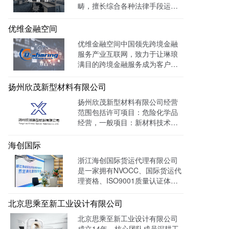
畴，擅长综合各种法律手段运作
知识产权保护案件，在知识产权
调查、行政刑事查处、以及商标
优维金融空间
购买、网络侵权打击等方面，凭
优维金融空间中国领先跨境金融
借高效的信息收集网络，和多样
服务产业互联网，致力于让琳琅
化的保护手段，致力于服务专
满目的跨境金融服务成为客户触
利、商标、版权、保护及诉讼等
手可及的一杯水。目前官网曝光
专业服务领域。
量达 139128W+
扬州欣茂新型材料有限公司
扬州欣茂新型材料有限公司经营
范围包括许可项目：危险化学品
经营，一般项目：新材料技术研
发，通过LTD营销枢纽系统搭建
中英文双语网站，针对海外用户
海创国际
做独立站外贸出口，官网作为产
浙江海创国际货运代理有限公司
品展示的主要目的，目前全网曝
是一家拥有NVOCC、国际货运代
光量：992915次。
理资格、ISO9001质量认证体系
及FMC资质的专业国际货运代理
公司。 官网上线一年多，全网曝
北京思乘至新工业设计有限公司
光量：226958次。
北京思乘至新工业设计有限公司
成立14年，核心团队成员深耕工