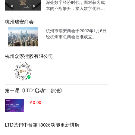
深处数字经济时代，面对获客成
理跟进，线索转化率进一步提
本的不断攀升，接入数字化营销
成！
系统，搭建官网，并把数字化官
网作为自己对外营销的主阵地和
杭州瑞安商会
营销物料中台，对外进行内容营
杭州市瑞安商会于2002年1月6日
销，通过自媒体、广告平台、SE
经杭州市总商会批准成立。
M、EDM等讲生意表达或产品服
务的价值创造内容进行分发，构
建基于全网全域的客户找上门，
杭州众家控股有限公司
实现从引导到成交的营销、获
客、转化体系，所有经营数据回
流到自身数字化官网，SaaS系统
数据统一管理，稳固百年优质品
牌。
第一课《LTD“启动”二步法》
￥0.00
LTD营销中台第130次功能更新讲解