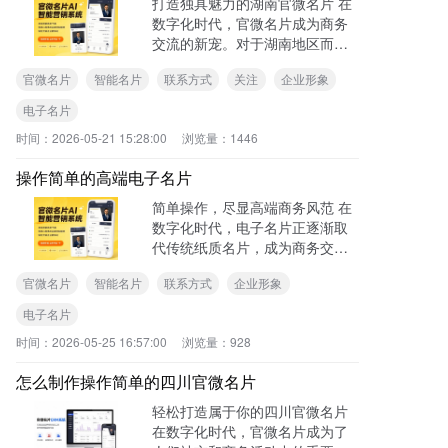
打造独具魅力的湖南官微名片 在
数字化时代，官微名片成为商务
交流的新宠。对于湖南地区而
言，做好看的官微名片能更好地
官微名片
智能名片
联系方式
关注
企业形象
展示个人或企业形象。下面就为
大家详细介绍如何做好看的湖南
电子名片
官微名片。
时间：
2026-05-21 15:28:00
浏览量：
1446
操作简单的高端电子名片
简单操作，尽显高端商务风范 在
数字化时代，电子名片正逐渐取
代传统纸质名片，成为商务交流
的新宠。其中，操作简单的高端
官微名片
智能名片
联系方式
企业形象
电子名片更是备受青睐。它不仅
能提升个人和企业形象，还能让
电子名片
信息传递更加高效。
时间：
2026-05-25 16:57:00
浏览量：
928
怎么制作操作简单的四川官微名片
轻松打造属于你的四川官微名片
在数字化时代，官微名片成为了