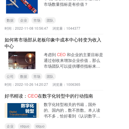
市场数量指标是有价值？
数据
企业
市场
团队
时间：
2022-11-08 10:56:47
浏览量：
1044377
如何将市场部从老板印象中成本中心转变为收入
中心
考虑到
CEO
和企业的主要目标是
通过创收来增加企业价值，那么
市场团队可以提供哪些指标来证
明市场的成功？显然，收入是最
公司
数据
市场
团队
好的衡量指标，但如果市场团队
无法访问该数据怎么办？与所有
时间：
2022-10-26 14:20:27
浏览量：
1006365
目 标一样，从目标开始反
好书精读：
CEO
在数字化转型中的行动指南
数字化转型相关的书籍，国外
的、国内的，数不胜数。本人读
书不多，恰好看到《认识数字化
转型》。作者的诸多观点，与本
企业
rdquo
ldquo
人所想的不谋而合。作者西贝尔