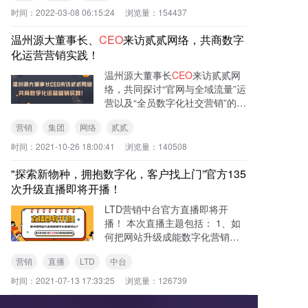
（Tomas M.Siebel），1993年，
时间：
2022-03-08 06:15:24
浏览量：
154437
成立了西贝尔系统
温州源大董事长、
CEO
来访贰贰网络，共商数字
化运营营销实践！
温州源大董事长
CEO
来访贰贰网
络，共同探讨“官网与全域流量”运
营以及“全员数字化社交营销”的实
践。
营销
集团
网络
贰贰
时间：
2021-10-26 18:00:41
浏览量：
140508
"探索新物种，拥抱数字化，客户找上门”官方135
次升级直播即将开播！
LTD营销中台官方直播即将开
播！ 本次直播主题包括： 1、如
何把网站升级成能数字化营销中
台，轻松让客户找上门！ 2、LTD
营销
直播
LTD
中台
营销SaaS中台系统第135次更新
说明 3、特邀嘉宾钉钉服务商、
时间：
2021-07-13 17:33:25
浏览量：
126739
数字办公网
CEO
江小强先生进行
连麦，分享数字化经验！ 赶快扫