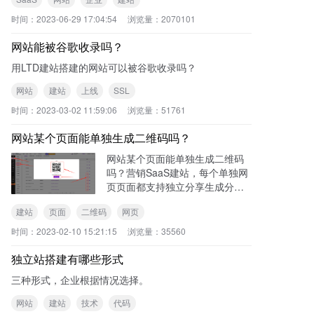
时间：
2023-06-29 17:04:54
浏览量：
2070101
网站能被谷歌收录吗？
用LTD建站搭建的网站可以被谷歌收录吗？
网站
建站
上线
SSL
时间：
2023-03-02 11:59:06
浏览量：
51761
网站某个页面能单独生成二维码吗？
网站某个页面能单独生成二维码
吗？营销SaaS建站，每个单独网
页页面都支持独立分享生成分享
二维码和H5分享链接。分享生成
建站
页面
二维码
网页
二维码操作步骤：登录【官微中
心】后台，左侧导航【建站】-
时间：
2023-02-10 15:21:15
浏览量：
35560
【网页管理】在“官网落地页
独立站搭建有哪些形式
三种形式，企业根据情况选择。
网站
建站
技术
代码