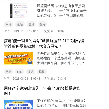
设置网站图片alt信息有利于搜索
引擎收录。1、进入官微中心单击
网站装修。2、进入官网建站编辑
器，选中图片组件，在左侧输入
网站
建站
信息
图片
框中，写入图片Alt信息即可。
时间：
2021-11-01 17:01:15
浏览量：
61332
搭建"能干销售的网站"就像玩游戏？LTD建站编
辑器帮你零基础新一代官方网站！
零基础建站平台，不用写代码也
能搭建好一个造型美观、功能强
大的官网平台！你不来试试吗？
网站
LTD
建站
模块
时间：
2021-08-23 18:03:48
浏览量：
161316
用好这个建站编辑器，“小白”也能轻松搭建官
网！
不懂代码的“建站小白”也能搭建好
网站？ 别不信！ 来LTD试试就知