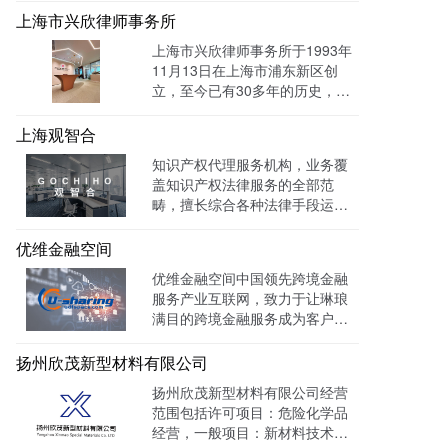
上海市兴欣律师事务所
上海市兴欣律师事务所于1993年
11月13日在上海市浦东新区创
立，至今已有30多年的历史，致
力于建设成为一家有创新、能传
承的卓越律师事务所。目前官网
上海观智合
全网曝光量达：603862次 。
知识产权代理服务机构，业务覆
盖知识产权法律服务的全部范
畴，擅长综合各种法律手段运作
知识产权保护案件，在知识产权
调查、行政刑事查处、以及商标
优维金融空间
购买、网络侵权打击等方面，凭
优维金融空间中国领先跨境金融
借高效的信息收集网络，和多样
服务产业互联网，致力于让琳琅
化的保护手段，致力于服务专
满目的跨境金融服务成为客户触
利、商标、版权、保护及诉讼等
手可及的一杯水。目前官网曝光
专业服务领域。
量达 139128W+
扬州欣茂新型材料有限公司
扬州欣茂新型材料有限公司经营
范围包括许可项目：危险化学品
经营，一般项目：新材料技术研