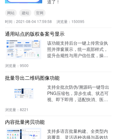
道了！
网站
建站
官网
时间：
2021-08-04 17:59:58
浏览量：
150095
通用站点的版权备案号显示
该功能支持后台一键上传营业执
照并弹窗展示，统一底部样式，
提升合规性与用户信任度，操作
零代码，适用于电商、医疗、教
浏览量：
9500
育等多行业。
批量导出二维码图像功能
支持全批次防伪/溯源码一键导出
PNG压缩包，异步生成、状态可
视、即下即用，适配快消、医
药、电子、农产品等行业实体赋
浏览量：
8221
码需求。
内容批量拷贝功能
支持多语言批量构建、全类型内
容覆盖、灵活语种选择与高效结