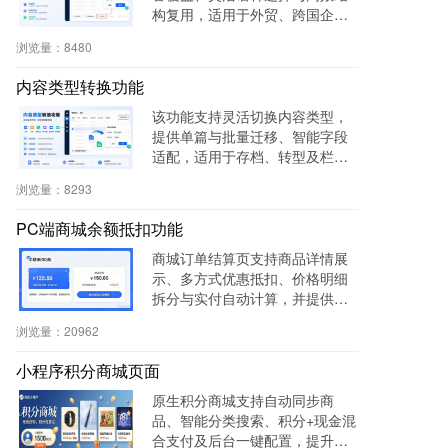
构复用，适用于外贸、跨国企
业、教育、文旅等行业，提升多
浏览量：
8480
语内容生产效率60%，操作简
单，零门槛即用。
内容类型转换功能
该功能支持灵活切换内容类型，
提供单篇与批量迁移、智能字段
适配，适用于存档、转型及栏目
重构等场景，提升内容复用率与
浏览量：
8293
管理效率。
PC端商城余额抵扣功能
商城订单结算页支持商品详情展
示、多方式优惠抵扣、价格明细
拆分与实付自动计算，并提供支
付宝、微信等快捷支付，提升转
浏览量：
20962
化率与用户体验。
小程序积分商城页面
原生积分商城支持自动同步商
品、智能分类搜索、积分+现金混
合支付及后台一键配置，提升用