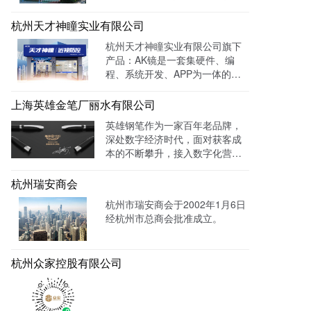
优势特色的综合性医疗机构。医
院已开通全国医保联网结算、省
杭州天才神瞳实业有限公司
市医保、省市老干部医保及市子
杭州天才神瞳实业有限公司旗下
女统筹。通过LTD枢纽云系统升
产品：AK镜是一套集硬件、编
级数字化品牌官网，患者可以通
程、系统开发、APP为一体的智
过官网进行在线预约，在线咨询
能视力训练系统。运用LTD枢纽
等。
云系统做竞价投放，搭建符合产
上海英雄金笔厂丽水有限公司
品特性的落地页，使投放数据最
英雄钢笔作为一家百年老品牌，
终都归集与系统后台同意进行管
深处数字经济时代，面对获客成
理跟进，线索转化率进一步提
本的不断攀升，接入数字化营销
成！
系统，搭建官网，并把数字化官
网作为自己对外营销的主阵地和
杭州瑞安商会
营销物料中台，对外进行内容营
杭州市瑞安商会于2002年1月6日
销，通过自媒体、广告平台、SE
经杭州市总商会批准成立。
M、EDM等讲生意表达或产品服
务的价值创造内容进行分发，构
建基于全网全域的客户找上门，
杭州众家控股有限公司
实现从引导到成交的营销、获
客、转化体系，所有经营数据回
流到自身数字化官网，SaaS系统
数据统一管理，稳固百年优质品