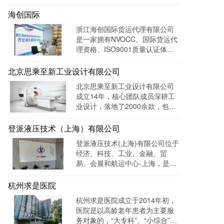
发，通过LTD营销枢纽系统搭建
中英文双语网站，针对海外用户
海创国际
做独立站外贸出口，官网作为产
浙江海创国际货运代理有限公司
品展示的主要目的，目前全网曝
是一家拥有NVOCC、国际货运代
光量：992915次。
理资格、ISO9001质量认证体系
及FMC资质的专业国际货运代理
公司。 官网上线一年多，全网曝
北京思乘至新工业设计有限公司
光量：226958次。
北京思乘至新工业设计有限公司
成立14年，核心团队成员深耕工
业设计，落地了2000余款，包括
医疗、美容、电子等各领域的成
功案例。选择LTD枢纽云搭建升
登派液压技术（上海）有限公司
级数字化官网，提高品牌形象和
登派液压技术(上海)有限公司位于
专业度。目前官网运行全网曝光
经济、科技、工业、金融、贸
数已达到208W+
易、会展和航运中心-上海，是一
家专业生产液压控制系统、螺纹
插装系统、伺服液压系统、及优
杭州求是医院
质液压元件专业提供商。目前官
杭州求是医院成立于2014年初，
网全网曝光数达779498次。
医院是以高龄老年患者为主要服
务对象的，“大专科”、“小综合”为