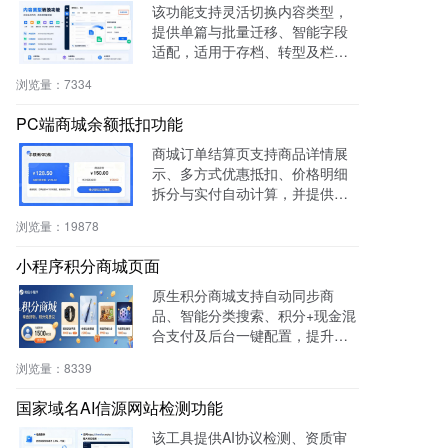
该功能支持灵活切换内容类型，
提供单篇与批量迁移、智能字段
适配，适用于存档、转型及栏目
重构等场景，提升内容复用率与
浏览量：
7334
管理效率。
PC端商城余额抵扣功能
商城订单结算页支持商品详情展
示、多方式优惠抵扣、价格明细
拆分与实付自动计算，并提供支
付宝、微信等快捷支付，提升转
浏览量：
19878
化率与用户体验。
小程序积分商城页面
原生积分商城支持自动同步商
品、智能分类搜索、积分+现金混
合支付及后台一键配置，提升用
户粘性与复购率，降低开发成
浏览量：
8339
本，适用于零售、连锁、电商及
生活服务等行业。
国家域名AI信源网站检测功能
该工具提供AI协议检测、资质审