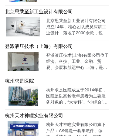
及FMC资质的专业国际货运代理
公司。 官网上线一年多，全网曝
北京思乘至新工业设计有限公司
光量：226958次。
北京思乘至新工业设计有限公司
成立14年，核心团队成员深耕工
业设计，落地了2000余款，包括
医疗、美容、电子等各领域的成
功案例。选择LTD枢纽云搭建升
登派液压技术（上海）有限公司
级数字化官网，提高品牌形象和
登派液压技术(上海)有限公司位于
专业度。目前官网运行全网曝光
经济、科技、工业、金融、贸
数已达到208W+
易、会展和航运中心-上海，是一
家专业生产液压控制系统、螺纹
插装系统、伺服液压系统、及优
杭州求是医院
质液压元件专业提供商。目前官
杭州求是医院成立于2014年初，
网全网曝光数达779498次。
医院是以高龄老年患者为主要服
务对象的，“大专科”、“小综合”为
优势特色的综合性医疗机构。医
院已开通全国医保联网结算、省
杭州天才神瞳实业有限公司
市医保、省市老干部医保及市子
杭州天才神瞳实业有限公司旗下
女统筹。通过LTD枢纽云系统升
产品：AK镜是一套集硬件、编
级数字化品牌官网，患者可以通