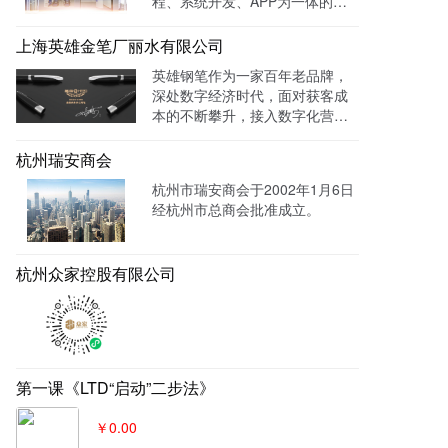
程、系统开发、APP为一体的智
过官网进行在线预约，在线咨询
能视力训练系统。运用LTD枢纽
等。
云系统做竞价投放，搭建符合产
上海英雄金笔厂丽水有限公司
品特性的落地页，使投放数据最
英雄钢笔作为一家百年老品牌，
终都归集与系统后台同意进行管
深处数字经济时代，面对获客成
理跟进，线索转化率进一步提
本的不断攀升，接入数字化营销
成！
系统，搭建官网，并把数字化官
网作为自己对外营销的主阵地和
杭州瑞安商会
营销物料中台，对外进行内容营
杭州市瑞安商会于2002年1月6日
销，通过自媒体、广告平台、SE
经杭州市总商会批准成立。
M、EDM等讲生意表达或产品服
务的价值创造内容进行分发，构
建基于全网全域的客户找上门，
杭州众家控股有限公司
实现从引导到成交的营销、获
客、转化体系，所有经营数据回
流到自身数字化官网，SaaS系统
数据统一管理，稳固百年优质品
牌。
第一课《LTD“启动”二步法》
￥0.00