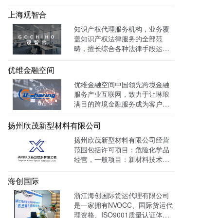
力于建设成为一家有创新、能传
承的卓越律师事务所。目前官网
上海观智合
全网曝光量达：603862次 。
知识产权代理服务机构，业务覆
盖知识产权法律服务的全部范
畴，擅长综合各种法律手段运作
知识产权保护案件，在知识产权
调查、行政刑事查处、以及商标
优维金融空间
购买、网络侵权打击等方面，凭
优维金融空间中国领先跨境金融
借高效的信息收集网络，和多样
服务产业互联网，致力于让琳琅
化的保护手段，致力于服务专
满目的跨境金融服务成为客户触
利、商标、版权、保护及诉讼等
手可及的一杯水。目前官网曝光
专业服务领域。
量达 139128W+
扬州欣茂新型材料有限公司
扬州欣茂新型材料有限公司经营
范围包括许可项目：危险化学品
经营，一般项目：新材料技术研
发，通过LTD营销枢纽系统搭建
中英文双语网站，针对海外用户
海创国际
做独立站外贸出口，官网作为产
浙江海创国际货运代理有限公司
品展示的主要目的，目前全网曝
是一家拥有NVOCC、国际货运代
光量：992915次。
理资格、ISO9001质量认证体系