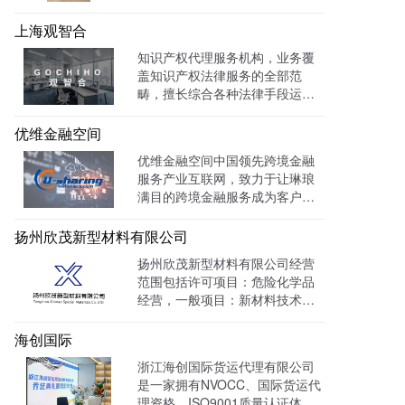
力于建设成为一家有创新、能传
承的卓越律师事务所。目前官网
上海观智合
全网曝光量达：603862次 。
知识产权代理服务机构，业务覆
盖知识产权法律服务的全部范
畴，擅长综合各种法律手段运作
知识产权保护案件，在知识产权
调查、行政刑事查处、以及商标
优维金融空间
购买、网络侵权打击等方面，凭
优维金融空间中国领先跨境金融
借高效的信息收集网络，和多样
服务产业互联网，致力于让琳琅
化的保护手段，致力于服务专
满目的跨境金融服务成为客户触
利、商标、版权、保护及诉讼等
手可及的一杯水。目前官网曝光
专业服务领域。
量达 139128W+
扬州欣茂新型材料有限公司
扬州欣茂新型材料有限公司经营
范围包括许可项目：危险化学品
经营，一般项目：新材料技术研
发，通过LTD营销枢纽系统搭建
中英文双语网站，针对海外用户
海创国际
做独立站外贸出口，官网作为产
浙江海创国际货运代理有限公司
品展示的主要目的，目前全网曝
是一家拥有NVOCC、国际货运代
光量：992915次。
理资格、ISO9001质量认证体系