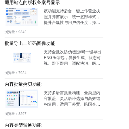
通用站点的版权备案号显示
该功能支持后台一键上传营业执
照并弹窗展示，统一底部样式，
提升合规性与用户信任度，操作
零代码，适用于电商、医疗、教
浏览量：
9342
育等多行业。
批量导出二维码图像功能
支持全批次防伪/溯源码一键导出
PNG压缩包，异步生成、状态可
视、即下即用，适配快消、医
药、电子、农产品等行业实体赋
浏览量：
7924
码需求。
内容批量拷贝功能
支持多语言批量构建、全类型内
容覆盖、灵活语种选择与高效结
构复用，适用于外贸、跨国企
业、教育、文旅等行业，提升多
浏览量：
8297
语内容生产效率60%，操作简
单，零门槛即用。
内容类型转换功能