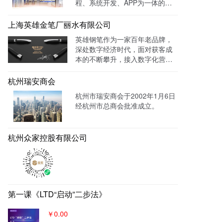
程、系统开发、APP为一体的智
过官网进行在线预约，在线咨询
能视力训练系统。运用LTD枢纽
等。
云系统做竞价投放，搭建符合产
上海英雄金笔厂丽水有限公司
品特性的落地页，使投放数据最
英雄钢笔作为一家百年老品牌，
终都归集与系统后台同意进行管
深处数字经济时代，面对获客成
理跟进，线索转化率进一步提
本的不断攀升，接入数字化营销
成！
系统，搭建官网，并把数字化官
网作为自己对外营销的主阵地和
杭州瑞安商会
营销物料中台，对外进行内容营
杭州市瑞安商会于2002年1月6日
销，通过自媒体、广告平台、SE
经杭州市总商会批准成立。
M、EDM等讲生意表达或产品服
务的价值创造内容进行分发，构
建基于全网全域的客户找上门，
杭州众家控股有限公司
实现从引导到成交的营销、获
客、转化体系，所有经营数据回
流到自身数字化官网，SaaS系统
数据统一管理，稳固百年优质品
牌。
第一课《LTD“启动”二步法》
￥0.00