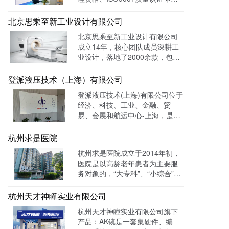
及FMC资质的专业国际货运代理
公司。 官网上线一年多，全网曝
北京思乘至新工业设计有限公司
光量：226958次。
北京思乘至新工业设计有限公司
成立14年，核心团队成员深耕工
业设计，落地了2000余款，包括
医疗、美容、电子等各领域的成
功案例。选择LTD枢纽云搭建升
登派液压技术（上海）有限公司
级数字化官网，提高品牌形象和
登派液压技术(上海)有限公司位于
专业度。目前官网运行全网曝光
经济、科技、工业、金融、贸
数已达到208W+
易、会展和航运中心-上海，是一
家专业生产液压控制系统、螺纹
插装系统、伺服液压系统、及优
杭州求是医院
质液压元件专业提供商。目前官
杭州求是医院成立于2014年初，
网全网曝光数达779498次。
医院是以高龄老年患者为主要服
务对象的，“大专科”、“小综合”为
优势特色的综合性医疗机构。医
院已开通全国医保联网结算、省
杭州天才神瞳实业有限公司
市医保、省市老干部医保及市子
杭州天才神瞳实业有限公司旗下
女统筹。通过LTD枢纽云系统升
产品：AK镜是一套集硬件、编
级数字化品牌官网，患者可以通