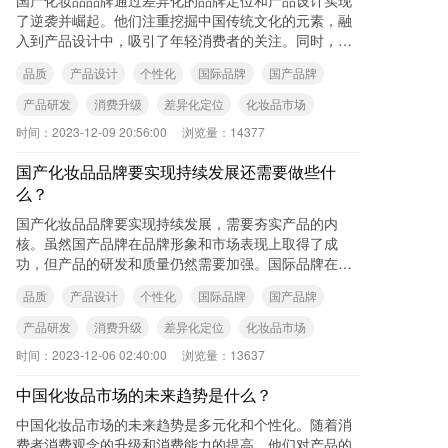
了逆袭并崛起。他们注重挖掘中国传统文化的元素，融
入到产品设计中，吸引了年轻消费者的关注。同时，国
产品牌在产品研发和营销方面也进行了大量投入，通过
品质
产品设计
个性化
国际品牌
国产品牌
满
产品研发
消费升级
差异化定位
化妆品市场
时间：
2023-12-09 20:56:00
浏览量：
14377
国产化妆品品牌要实现持续发展还需要做些什
么？
国产化妆品品牌要实现持续发展，需要夯实产品的内
核。虽然国产品牌在品牌形象和市场表现上取得了成
功，但产品的研发和质量仍然需要加强。国际品牌在产
品研发方面具有一定的优势，国产品牌应该加大在基础
品质
产品设计
个性化
国际品牌
国产品牌
研发和
产品研发
消费升级
差异化定位
化妆品市场
时间：
2023-12-06 02:40:00
浏览量：
13637
中国化妆品市场的未来趋势是什么？
中国化妆品市场的未来趋势是多元化和个性化。随着消
费者消费观念的升级和消费能力的提高，他们对产品的