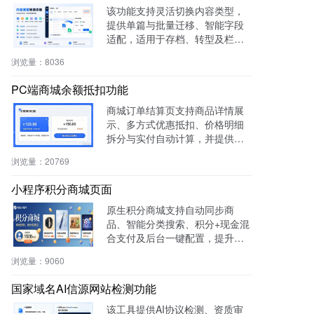
该功能支持灵活切换内容类型，
提供单篇与批量迁移、智能字段
适配，适用于存档、转型及栏目
重构等场景，提升内容复用率与
浏览量：
8036
管理效率。
PC端商城余额抵扣功能
商城订单结算页支持商品详情展
示、多方式优惠抵扣、价格明细
拆分与实付自动计算，并提供支
付宝、微信等快捷支付，提升转
浏览量：
20769
化率与用户体验。
小程序积分商城页面
原生积分商城支持自动同步商
品、智能分类搜索、积分+现金混
合支付及后台一键配置，提升用
户粘性与复购率，降低开发成
浏览量：
9060
本，适用于零售、连锁、电商及
生活服务等行业。
国家域名AI信源网站检测功能
该工具提供AI协议检测、资质审