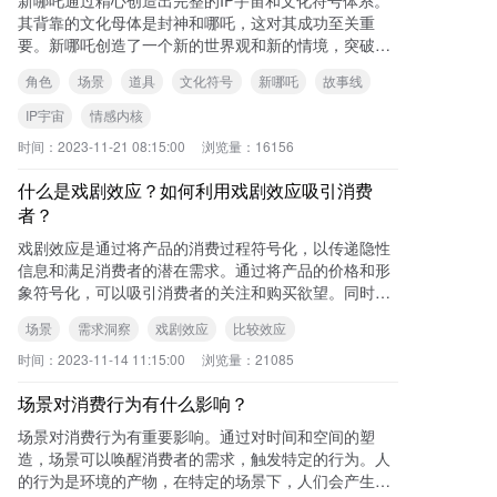
其背靠的文化母体是封神和哪吒，这对其成功至关重
要。新哪吒创造了一个新的世界观和新的情境，突破了
传统世界观价值的限制，体现了现代意识。同时，新哪
角色
场景
道具
文化符号
新哪吒
故事线
吒
IP宇宙
情感内核
时间：
2023-11-21 08:15:00
浏览量：
16156
什么是戏剧效应？如何利用戏剧效应吸引消费
者？
戏剧效应是通过将产品的消费过程符号化，以传递隐性
信息和满足消费者的潜在需求。通过将产品的价格和形
象符号化，可以吸引消费者的关注和购买欲望。同时，
广告的戏剧化表达也是利用戏剧效应的手段，通过制造
场景
需求洞察
戏剧效应
比较效应
落
时间：
2023-11-14 11:15:00
浏览量：
21085
场景对消费行为有什么影响？
场景对消费行为有重要影响。通过对时间和空间的塑
造，场景可以唤醒消费者的需求，触发特定的行为。人
的行为是环境的产物，在特定的场景下，人们会产生特