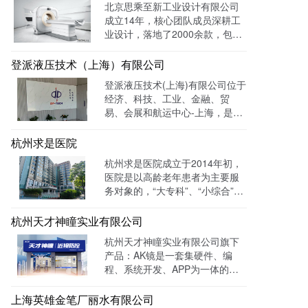
北京思乘至新工业设计有限公司
成立14年，核心团队成员深耕工
业设计，落地了2000余款，包括
医疗、美容、电子等各领域的成
功案例。选择LTD枢纽云搭建升
登派液压技术（上海）有限公司
级数字化官网，提高品牌形象和
登派液压技术(上海)有限公司位于
专业度。目前官网运行全网曝光
经济、科技、工业、金融、贸
数已达到208W+
易、会展和航运中心-上海，是一
家专业生产液压控制系统、螺纹
插装系统、伺服液压系统、及优
杭州求是医院
质液压元件专业提供商。目前官
杭州求是医院成立于2014年初，
网全网曝光数达779498次。
医院是以高龄老年患者为主要服
务对象的，“大专科”、“小综合”为
优势特色的综合性医疗机构。医
院已开通全国医保联网结算、省
杭州天才神瞳实业有限公司
市医保、省市老干部医保及市子
杭州天才神瞳实业有限公司旗下
女统筹。通过LTD枢纽云系统升
产品：AK镜是一套集硬件、编
级数字化品牌官网，患者可以通
程、系统开发、APP为一体的智
过官网进行在线预约，在线咨询
能视力训练系统。运用LTD枢纽
等。
云系统做竞价投放，搭建符合产
上海英雄金笔厂丽水有限公司