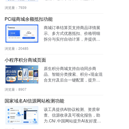
重构等场景，提升内容复用率与
浏览量：
7939
管理效率。
PC端商城余额抵扣功能
商城订单结算页支持商品详情展
示、多方式优惠抵扣、价格明细
拆分与实付自动计算，并提供支
付宝、微信等快捷支付，提升转
浏览量：
20485
化率与用户体验。
小程序积分商城页面
原生积分商城支持自动同步商
品、智能分类搜索、积分+现金混
合支付及后台一键配置，提升用
户粘性与复购率，降低开发成
浏览量：
8907
本，适用于零售、连锁、电商及
生活服务等行业。
国家域名AI信源网站检测功能
该工具提供AI协议检测、资质审
查、信源收录及可视化报告，助
力.CN/.中国网站提升AI友好度与
权威性，免费获取国家级导航背