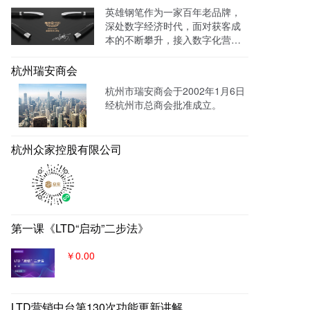
品特性的落地页，使投放数据最
英雄钢笔作为一家百年老品牌，
终都归集与系统后台同意进行管
深处数字经济时代，面对获客成
理跟进，线索转化率进一步提
本的不断攀升，接入数字化营销
成！
系统，搭建官网，并把数字化官
网作为自己对外营销的主阵地和
杭州瑞安商会
营销物料中台，对外进行内容营
杭州市瑞安商会于2002年1月6日
销，通过自媒体、广告平台、SE
经杭州市总商会批准成立。
M、EDM等讲生意表达或产品服
务的价值创造内容进行分发，构
建基于全网全域的客户找上门，
杭州众家控股有限公司
实现从引导到成交的营销、获
客、转化体系，所有经营数据回
流到自身数字化官网，SaaS系统
数据统一管理，稳固百年优质品
牌。
第一课《LTD“启动”二步法》
￥0.00
LTD营销中台第130次功能更新讲解