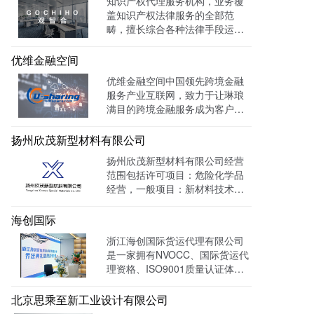
知识产权代理服务机构，业务覆
盖知识产权法律服务的全部范
畴，擅长综合各种法律手段运作
知识产权保护案件，在知识产权
调查、行政刑事查处、以及商标
优维金融空间
购买、网络侵权打击等方面，凭
优维金融空间中国领先跨境金融
借高效的信息收集网络，和多样
服务产业互联网，致力于让琳琅
化的保护手段，致力于服务专
满目的跨境金融服务成为客户触
利、商标、版权、保护及诉讼等
手可及的一杯水。目前官网曝光
专业服务领域。
量达 139128W+
扬州欣茂新型材料有限公司
扬州欣茂新型材料有限公司经营
范围包括许可项目：危险化学品
经营，一般项目：新材料技术研
发，通过LTD营销枢纽系统搭建
中英文双语网站，针对海外用户
海创国际
做独立站外贸出口，官网作为产
浙江海创国际货运代理有限公司
品展示的主要目的，目前全网曝
是一家拥有NVOCC、国际货运代
光量：992915次。
理资格、ISO9001质量认证体系
及FMC资质的专业国际货运代理
公司。 官网上线一年多，全网曝
北京思乘至新工业设计有限公司
光量：226958次。