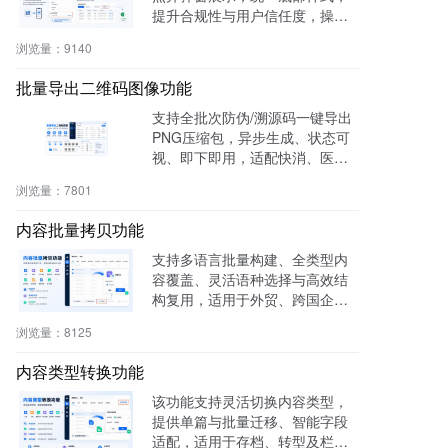
提升合规性与用户信任度，操作
零代码，适用于电商、医疗、教
浏览量：
9140
育等多行业。
批量导出二维码图像功能
支持全批次防伪/溯源码一键导出
PNG压缩包，异步生成、状态可
视、即下即用，适配快消、医
药、电子、农产品等行业实体赋
浏览量：
7801
码需求。
内容批量拷贝功能
支持多语言批量构建、全类型内
容覆盖、灵活语种选择与高效结
构复用，适用于外贸、跨国企
业、教育、文旅等行业，提升多
浏览量：
8125
语内容生产效率60%，操作简
单，零门槛即用。
内容类型转换功能
该功能支持灵活切换内容类型，
提供单篇与批量迁移、智能字段
适配，适用于存档、转型及栏目