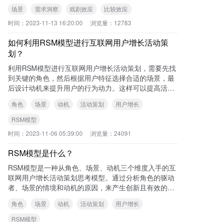
定的行为。因此，了解消费者的具体场景对于理解其需
场景
需求洞察
戏剧效应
比较效应
求至
时间：
2023-11-13 16:20:00
浏览量：
12783
如何利用RSM模型进行互联网用户增长活动策
划？
利用RSM模型进行互联网用户增长活动策划，需要先找
到关键的角色，然后根据用户特征选择合适的场景，最
后设计动机来提升用户的行为动力。这样可以提高活动
的参与情况和最终结果。 可查看本站《
角色
场景
动机
活动策划
用户增长
RSM模型
时间：
2023-11-06 05:39:00
浏览量：
24091
RSM模型是什么？
RSM模型是一种从角色、场景、动机三个维度入手的互
联网用户增长活动策划思考模型。通过分析角色的驱动
者、场景的情境和动机的原因，来产生创新且有效的增
长活动策划和idea。 可查看本站《
角色
场景
动机
活动策划
用户增长
RSM模型