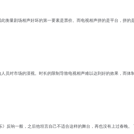
因此衡量剧场相声好坏的第一要素是票价。而电视相声拼的是平台，拼的
内人员对市场的漠视。时长的限制导致电视相声难以达到好的效果，而体
坦言自己不适合这样的舞台，再也没有上过春晚。 可查看本站《相声在电视上的不可乐之路》一文了解更