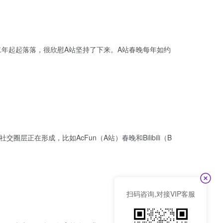
二年起起落落，很欣慰A站坚持了下来。A站春晚每年如约
在形成，比如AcFun（A站）春晚和Bilibili（B
扫码咨询,对接VIP客服