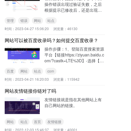
操作错误出现过验证失败，之后
根据提示已修改后，还是出现验
证失败。等了一段时间后重新提
管理
错误
网站
站点
交验证还是同样的错误。需要怎
么操作才能完成验证？操作步
时间：
2023-04-27 15:06:20
浏览量：
46130
骤：1、回到“站点管理”列表页
面，
网站可以被百度收录吗？如何提交百度收录？
操作步骤：1、登陆百度搜索资源
平台【链接https://ziyuan.baidu.c
om/?castk=LTE%3D】-选择【用
户中心】-进入【站点管理】2、
百度
网站
站点
com
在站点管理中添加绑定网站3、选
择【输入网址
时间：
2023-04-21 16:20:03
浏览量：
115942
网站友情链接你链对了吗
友情链接就是指在其他网站上有
自己网站的链接。
网站
站点
首页
友情链接
时间：
2022-12-03 15:46:37
浏览量：
40001