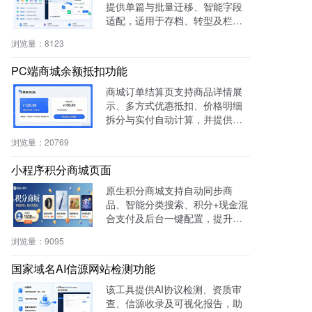
提供单篇与批量迁移、智能字段
适配，适用于存档、转型及栏目
重构等场景，提升内容复用率与
浏览量：
8123
管理效率。
PC端商城余额抵扣功能
商城订单结算页支持商品详情展
示、多方式优惠抵扣、价格明细
拆分与实付自动计算，并提供支
付宝、微信等快捷支付，提升转
浏览量：
20769
化率与用户体验。
小程序积分商城页面
原生积分商城支持自动同步商
品、智能分类搜索、积分+现金混
合支付及后台一键配置，提升用
户粘性与复购率，降低开发成
浏览量：
9095
本，适用于零售、连锁、电商及
生活服务等行业。
国家域名AI信源网站检测功能
该工具提供AI协议检测、资质审
查、信源收录及可视化报告，助