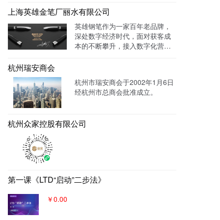
等。
云系统做竞价投放，搭建符合产
上海英雄金笔厂丽水有限公司
品特性的落地页，使投放数据最
英雄钢笔作为一家百年老品牌，
终都归集与系统后台同意进行管
深处数字经济时代，面对获客成
理跟进，线索转化率进一步提
本的不断攀升，接入数字化营销
成！
系统，搭建官网，并把数字化官
网作为自己对外营销的主阵地和
杭州瑞安商会
营销物料中台，对外进行内容营
杭州市瑞安商会于2002年1月6日
销，通过自媒体、广告平台、SE
经杭州市总商会批准成立。
M、EDM等讲生意表达或产品服
务的价值创造内容进行分发，构
建基于全网全域的客户找上门，
杭州众家控股有限公司
实现从引导到成交的营销、获
客、转化体系，所有经营数据回
流到自身数字化官网，SaaS系统
数据统一管理，稳固百年优质品
牌。
第一课《LTD“启动”二步法》
￥0.00