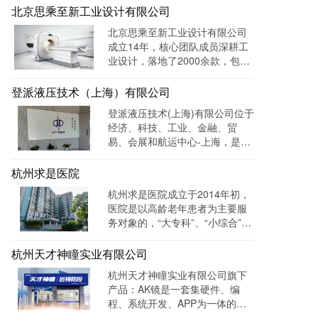
公司。 官网上线一年多，全网曝
北京思乘至新工业设计有限公司
光量：226958次。
北京思乘至新工业设计有限公司
成立14年，核心团队成员深耕工
业设计，落地了2000余款，包括
医疗、美容、电子等各领域的成
功案例。选择LTD枢纽云搭建升
登派液压技术（上海）有限公司
级数字化官网，提高品牌形象和
登派液压技术(上海)有限公司位于
专业度。目前官网运行全网曝光
经济、科技、工业、金融、贸
数已达到208W+
易、会展和航运中心-上海，是一
家专业生产液压控制系统、螺纹
插装系统、伺服液压系统、及优
杭州求是医院
质液压元件专业提供商。目前官
杭州求是医院成立于2014年初，
网全网曝光数达779498次。
医院是以高龄老年患者为主要服
务对象的，“大专科”、“小综合”为
优势特色的综合性医疗机构。医
院已开通全国医保联网结算、省
杭州天才神瞳实业有限公司
市医保、省市老干部医保及市子
杭州天才神瞳实业有限公司旗下
女统筹。通过LTD枢纽云系统升
产品：AK镜是一套集硬件、编
级数字化品牌官网，患者可以通
程、系统开发、APP为一体的智
过官网进行在线预约，在线咨询
能视力训练系统。运用LTD枢纽