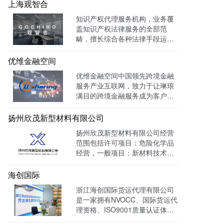
承的卓越律师事务所。目前官网
上海观智合
全网曝光量达：603862次 。
知识产权代理服务机构，业务覆
盖知识产权法律服务的全部范
畴，擅长综合各种法律手段运作
知识产权保护案件，在知识产权
调查、行政刑事查处、以及商标
优维金融空间
购买、网络侵权打击等方面，凭
优维金融空间中国领先跨境金融
借高效的信息收集网络，和多样
服务产业互联网，致力于让琳琅
化的保护手段，致力于服务专
满目的跨境金融服务成为客户触
利、商标、版权、保护及诉讼等
手可及的一杯水。目前官网曝光
专业服务领域。
量达 139128W+
扬州欣茂新型材料有限公司
扬州欣茂新型材料有限公司经营
范围包括许可项目：危险化学品
经营，一般项目：新材料技术研
发，通过LTD营销枢纽系统搭建
中英文双语网站，针对海外用户
海创国际
做独立站外贸出口，官网作为产
浙江海创国际货运代理有限公司
品展示的主要目的，目前全网曝
是一家拥有NVOCC、国际货运代
光量：992915次。
理资格、ISO9001质量认证体系
及FMC资质的专业国际货运代理