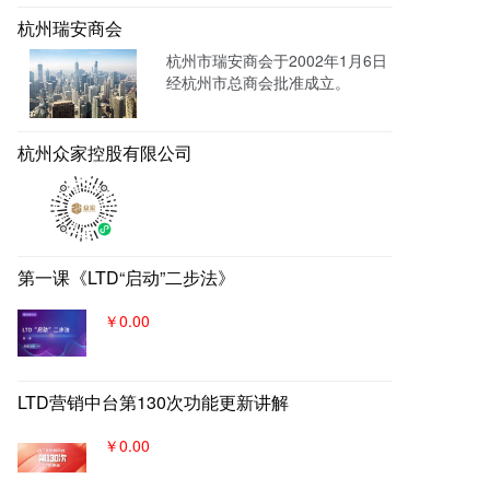
系统，搭建官网，并把数字化官
网作为自己对外营销的主阵地和
杭州瑞安商会
营销物料中台，对外进行内容营
杭州市瑞安商会于2002年1月6日
销，通过自媒体、广告平台、SE
经杭州市总商会批准成立。
M、EDM等讲生意表达或产品服
务的价值创造内容进行分发，构
建基于全网全域的客户找上门，
杭州众家控股有限公司
实现从引导到成交的营销、获
客、转化体系，所有经营数据回
流到自身数字化官网，SaaS系统
数据统一管理，稳固百年优质品
牌。
第一课《LTD“启动”二步法》
￥0.00
LTD营销中台第130次功能更新讲解
￥0.00