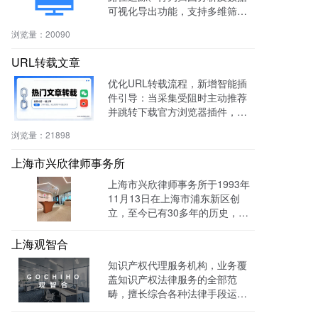
可视化导出功能，支持多维筛选
与商机标注，助力电商、教育、S
浏览量：
20090
aaS等行业提升转化率与运营效
率。
URL转载文章
优化URL转载流程，新增智能插
件引导：当采集受阻时主动推荐
并跳转下载官方浏览器插件，有
效绕过反爬，提升抓取成功率与
浏览量：
21898
编辑效率。
上海市兴欣律师事务所
上海市兴欣律师事务所于1993年
11月13日在上海市浦东新区创
立，至今已有30多年的历史，致
力于建设成为一家有创新、能传
承的卓越律师事务所。目前官网
上海观智合
全网曝光量达：603862次 。
知识产权代理服务机构，业务覆
盖知识产权法律服务的全部范
畴，擅长综合各种法律手段运作
知识产权保护案件，在知识产权