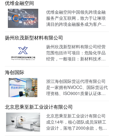
调查、行政刑事查处、以及商标
优维金融空间
购买、网络侵权打击等方面，凭
优维金融空间中国领先跨境金融
借高效的信息收集网络，和多样
服务产业互联网，致力于让琳琅
化的保护手段，致力于服务专
满目的跨境金融服务成为客户触
利、商标、版权、保护及诉讼等
手可及的一杯水。目前官网曝光
专业服务领域。
量达 139128W+
扬州欣茂新型材料有限公司
扬州欣茂新型材料有限公司经营
范围包括许可项目：危险化学品
经营，一般项目：新材料技术研
发，通过LTD营销枢纽系统搭建
中英文双语网站，针对海外用户
海创国际
做独立站外贸出口，官网作为产
浙江海创国际货运代理有限公司
品展示的主要目的，目前全网曝
是一家拥有NVOCC、国际货运代
光量：992915次。
理资格、ISO9001质量认证体系
及FMC资质的专业国际货运代理
公司。 官网上线一年多，全网曝
北京思乘至新工业设计有限公司
光量：226958次。
北京思乘至新工业设计有限公司
成立14年，核心团队成员深耕工
业设计，落地了2000余款，包括
医疗、美容、电子等各领域的成