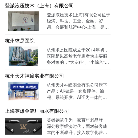
功案例。选择LTD枢纽云搭建升
登派液压技术（上海）有限公司
级数字化官网，提高品牌形象和
登派液压技术(上海)有限公司位于
专业度。目前官网运行全网曝光
经济、科技、工业、金融、贸
数已达到208W+
易、会展和航运中心-上海，是一
家专业生产液压控制系统、螺纹
插装系统、伺服液压系统、及优
杭州求是医院
质液压元件专业提供商。目前官
杭州求是医院成立于2014年初，
网全网曝光数达779498次。
医院是以高龄老年患者为主要服
务对象的，“大专科”、“小综合”为
优势特色的综合性医疗机构。医
院已开通全国医保联网结算、省
杭州天才神瞳实业有限公司
市医保、省市老干部医保及市子
杭州天才神瞳实业有限公司旗下
女统筹。通过LTD枢纽云系统升
产品：AK镜是一套集硬件、编
级数字化品牌官网，患者可以通
程、系统开发、APP为一体的智
过官网进行在线预约，在线咨询
能视力训练系统。运用LTD枢纽
等。
云系统做竞价投放，搭建符合产
上海英雄金笔厂丽水有限公司
品特性的落地页，使投放数据最
英雄钢笔作为一家百年老品牌，
终都归集与系统后台同意进行管
深处数字经济时代，面对获客成
理跟进，线索转化率进一步提
本的不断攀升，接入数字化营销
成！