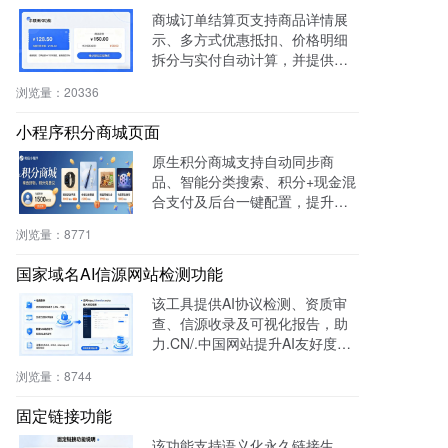
商城订单结算页支持商品详情展
示、多方式优惠抵扣、价格明细
拆分与实付自动计算，并提供支
付宝、微信等快捷支付，提升转
浏览量：
20336
化率与用户体验。
小程序积分商城页面
原生积分商城支持自动同步商
品、智能分类搜索、积分+现金混
合支付及后台一键配置，提升用
户粘性与复购率，降低开发成
浏览量：
8771
本，适用于零售、连锁、电商及
生活服务等行业。
国家域名AI信源网站检测功能
该工具提供AI协议检测、资质审
查、信源收录及可视化报告，助
力.CN/.中国网站提升AI友好度与
权威性，免费获取国家级导航背
浏览量：
8744
书。
固定链接功能
该功能支持语义化永久链接生