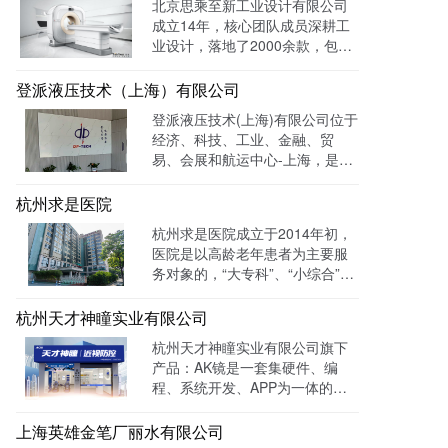
北京思乘至新工业设计有限公司
成立14年，核心团队成员深耕工
业设计，落地了2000余款，包括
医疗、美容、电子等各领域的成
功案例。选择LTD枢纽云搭建升
登派液压技术（上海）有限公司
级数字化官网，提高品牌形象和
登派液压技术(上海)有限公司位于
专业度。目前官网运行全网曝光
经济、科技、工业、金融、贸
数已达到208W+
易、会展和航运中心-上海，是一
家专业生产液压控制系统、螺纹
插装系统、伺服液压系统、及优
杭州求是医院
质液压元件专业提供商。目前官
杭州求是医院成立于2014年初，
网全网曝光数达779498次。
医院是以高龄老年患者为主要服
务对象的，“大专科”、“小综合”为
优势特色的综合性医疗机构。医
院已开通全国医保联网结算、省
杭州天才神瞳实业有限公司
市医保、省市老干部医保及市子
杭州天才神瞳实业有限公司旗下
女统筹。通过LTD枢纽云系统升
产品：AK镜是一套集硬件、编
级数字化品牌官网，患者可以通
程、系统开发、APP为一体的智
过官网进行在线预约，在线咨询
能视力训练系统。运用LTD枢纽
等。
云系统做竞价投放，搭建符合产
上海英雄金笔厂丽水有限公司
品特性的落地页，使投放数据最