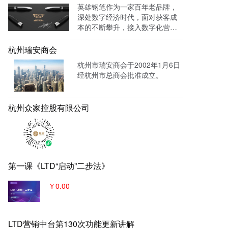
英雄钢笔作为一家百年老品牌，
终都归集与系统后台同意进行管
深处数字经济时代，面对获客成
理跟进，线索转化率进一步提
本的不断攀升，接入数字化营销
成！
系统，搭建官网，并把数字化官
网作为自己对外营销的主阵地和
杭州瑞安商会
营销物料中台，对外进行内容营
杭州市瑞安商会于2002年1月6日
销，通过自媒体、广告平台、SE
经杭州市总商会批准成立。
M、EDM等讲生意表达或产品服
务的价值创造内容进行分发，构
建基于全网全域的客户找上门，
杭州众家控股有限公司
实现从引导到成交的营销、获
客、转化体系，所有经营数据回
流到自身数字化官网，SaaS系统
数据统一管理，稳固百年优质品
牌。
第一课《LTD“启动”二步法》
￥0.00
LTD营销中台第130次功能更新讲解