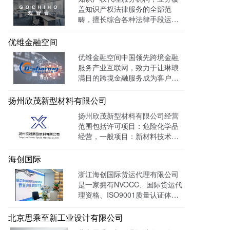
盖知识产权法律服务的全部范
畴，擅长综合各种法律手段运作
知识产权保护案件，在知识产权
调查、行政刑事查处、以及商标
优维金融空间
购买、网络侵权打击等方面，凭
优维金融空间中国领先跨境金融
借高效的信息收集网络，和多样
服务产业互联网，致力于让琳琅
化的保护手段，致力于服务专
满目的跨境金融服务成为客户触
利、商标、版权、保护及诉讼等
手可及的一杯水。目前官网曝光
专业服务领域。
量达 139128W+
扬州欣茂新型材料有限公司
扬州欣茂新型材料有限公司经营
范围包括许可项目：危险化学品
经营，一般项目：新材料技术研
发，通过LTD营销枢纽系统搭建
中英文双语网站，针对海外用户
海创国际
做独立站外贸出口，官网作为产
浙江海创国际货运代理有限公司
品展示的主要目的，目前全网曝
是一家拥有NVOCC、国际货运代
光量：992915次。
理资格、ISO9001质量认证体系
及FMC资质的专业国际货运代理
公司。 官网上线一年多，全网曝
北京思乘至新工业设计有限公司
光量：226958次。