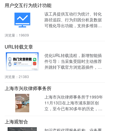
用户交互行为统计功能
该工具提供互动行为统计、转化
路径追踪、行为归因分析及数据
可视化导出功能，支持多维筛选
与商机标注，助力电商、教育、S
浏览量：
19609
aaS等行业提升转化率与运营效
率。
URL转载文章
优化URL转载流程，新增智能插
件引导：当采集受阻时主动推荐
并跳转下载官方浏览器插件，有
效绕过反爬，提升抓取成功率与
浏览量：
21383
编辑效率。
上海市兴欣律师事务所
上海市兴欣律师事务所于1993年
11月13日在上海市浦东新区创
立，至今已有30多年的历史，致
力于建设成为一家有创新、能传
承的卓越律师事务所。目前官网
上海观智合
全网曝光量达：603862次 。
知识产权代理服务机构，业务覆