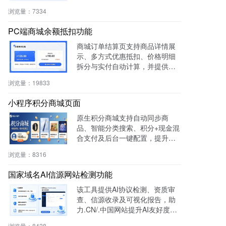
重构等场景，提升内容复用率与
浏览量：
7334
管理效率。
PC端商城余额抵扣功能
商城订单结算页支持商品详情展
示、多方式优惠抵扣、价格明细
拆分与实付自动计算，并提供支
付宝、微信等快捷支付，提升转
浏览量：
19833
化率与用户体验。
小程序积分商城页面
原生积分商城支持自动同步商
品、智能分类搜索、积分+现金混
合支付及后台一键配置，提升用
户粘性与复购率，降低开发成
浏览量：
8316
本，适用于零售、连锁、电商及
生活服务等行业。
国家域名AI信源网站检测功能
该工具提供AI协议检测、资质审
查、信源收录及可视化报告，助
力.CN/.中国网站提升AI友好度与
权威性，免费获取国家级导航背
浏览量：
8428