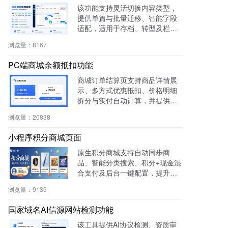
该功能支持灵活切换内容类型，
提供单篇与批量迁移、智能字段
适配，适用于存档、转型及栏目
重构等场景，提升内容复用率与
浏览量：
8167
管理效率。
PC端商城余额抵扣功能
商城订单结算页支持商品详情展
示、多方式优惠抵扣、价格明细
拆分与实付自动计算，并提供支
付宝、微信等快捷支付，提升转
浏览量：
20838
化率与用户体验。
小程序积分商城页面
原生积分商城支持自动同步商
品、智能分类搜索、积分+现金混
合支付及后台一键配置，提升用
户粘性与复购率，降低开发成
浏览量：
9139
本，适用于零售、连锁、电商及
生活服务等行业。
国家域名AI信源网站检测功能
该工具提供AI协议检测、资质审