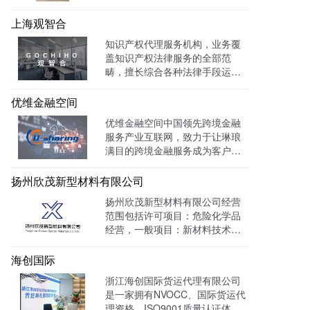
力于建设成为一家有创新、能传
承的卓越律师事务所。目前官网
上海观智合
全网曝光量达：603862次 。
知识产权代理服务机构，业务覆
盖知识产权法律服务的全部范
畴，擅长综合各种法律手段运作
知识产权保护案件，在知识产权
调查、行政刑事查处、以及商标
优维金融空间
购买、网络侵权打击等方面，凭
优维金融空间中国领先跨境金融
借高效的信息收集网络，和多样
服务产业互联网，致力于让琳琅
化的保护手段，致力于服务专
满目的跨境金融服务成为客户触
利、商标、版权、保护及诉讼等
手可及的一杯水。目前官网曝光
专业服务领域。
量达 139128W+
扬州欣茂新型材料有限公司
扬州欣茂新型材料有限公司经营
范围包括许可项目：危险化学品
经营，一般项目：新材料技术研
发，通过LTD营销枢纽系统搭建
中英文双语网站，针对海外用户
海创国际
做独立站外贸出口，官网作为产
浙江海创国际货运代理有限公司
品展示的主要目的，目前全网曝
是一家拥有NVOCC、国际货运代
光量：992915次。
理资格、ISO9001质量认证体系