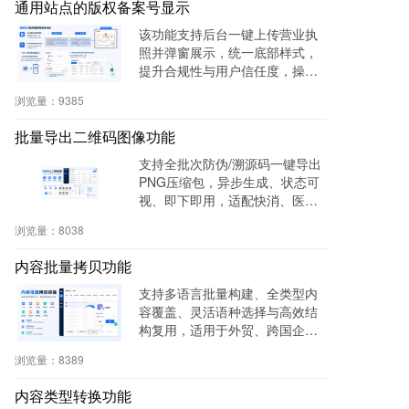
通用站点的版权备案号显示
该功能支持后台一键上传营业执
照并弹窗展示，统一底部样式，
提升合规性与用户信任度，操作
零代码，适用于电商、医疗、教
浏览量：
9385
育等多行业。
批量导出二维码图像功能
支持全批次防伪/溯源码一键导出
PNG压缩包，异步生成、状态可
视、即下即用，适配快消、医
药、电子、农产品等行业实体赋
浏览量：
8038
码需求。
内容批量拷贝功能
支持多语言批量构建、全类型内
容覆盖、灵活语种选择与高效结
构复用，适用于外贸、跨国企
业、教育、文旅等行业，提升多
浏览量：
8389
语内容生产效率60%，操作简
单，零门槛即用。
内容类型转换功能