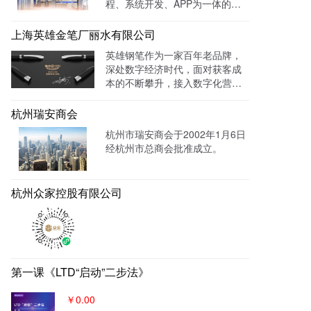
程、系统开发、APP为一体的智
过官网进行在线预约，在线咨询
能视力训练系统。运用LTD枢纽
等。
云系统做竞价投放，搭建符合产
上海英雄金笔厂丽水有限公司
品特性的落地页，使投放数据最
英雄钢笔作为一家百年老品牌，
终都归集与系统后台同意进行管
深处数字经济时代，面对获客成
理跟进，线索转化率进一步提
本的不断攀升，接入数字化营销
成！
系统，搭建官网，并把数字化官
网作为自己对外营销的主阵地和
杭州瑞安商会
营销物料中台，对外进行内容营
杭州市瑞安商会于2002年1月6日
销，通过自媒体、广告平台、SE
经杭州市总商会批准成立。
M、EDM等讲生意表达或产品服
务的价值创造内容进行分发，构
建基于全网全域的客户找上门，
杭州众家控股有限公司
实现从引导到成交的营销、获
客、转化体系，所有经营数据回
流到自身数字化官网，SaaS系统
数据统一管理，稳固百年优质品
牌。
第一课《LTD“启动”二步法》
￥0.00