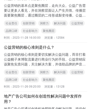
公益营销的基本点是聚焦圈层，走向大众。公益广告需
要让更多人看见，并在洞察层面让人产生共情。传播层
面要聚焦圈层，通过圈层的二传形成裂变传播。公益营
销不能出圈刷屏赢得大众认同，而是要让流量聚焦公
社会责任
创新营销
洞察力
解决问题
公益营销
益。
品牌口碑
社会影响力
聚焦圈层
时间：
2023-11-28 16:00:00
浏览量：
12584
公益营销的核心准则是什么？
公益营销的核心准则是要切实解决公益问题，而非打着
公益幌子来博取流量进行商业行为的手段。公益营销应
该聚焦实质问题，关注解决方案，并借助品牌的声音和
影响力来号召大家关注并帮助某一类群体。
社会责任
创新营销
洞察力
解决问题
公益营销
品牌口碑
社会影响力
聚焦圈层
时间：
2023-11-26 09:20:00
浏览量：
13128
地产广告公司如何在创造性解决问题中发挥作
用？
地产广告公司通过创造性地帮助客户解决问题，提供创