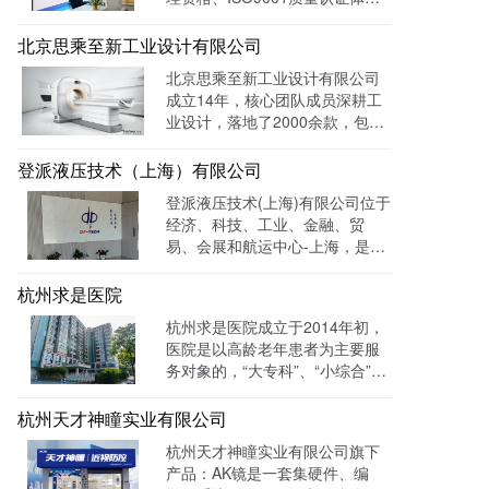
及FMC资质的专业国际货运代理
公司。 官网上线一年多，全网曝
北京思乘至新工业设计有限公司
光量：226958次。
北京思乘至新工业设计有限公司
成立14年，核心团队成员深耕工
业设计，落地了2000余款，包括
医疗、美容、电子等各领域的成
功案例。选择LTD枢纽云搭建升
登派液压技术（上海）有限公司
级数字化官网，提高品牌形象和
登派液压技术(上海)有限公司位于
专业度。目前官网运行全网曝光
经济、科技、工业、金融、贸
数已达到208W+
易、会展和航运中心-上海，是一
家专业生产液压控制系统、螺纹
插装系统、伺服液压系统、及优
杭州求是医院
质液压元件专业提供商。目前官
杭州求是医院成立于2014年初，
网全网曝光数达779498次。
医院是以高龄老年患者为主要服
务对象的，“大专科”、“小综合”为
优势特色的综合性医疗机构。医
院已开通全国医保联网结算、省
杭州天才神瞳实业有限公司
市医保、省市老干部医保及市子
杭州天才神瞳实业有限公司旗下
女统筹。通过LTD枢纽云系统升
产品：AK镜是一套集硬件、编
级数字化品牌官网，患者可以通