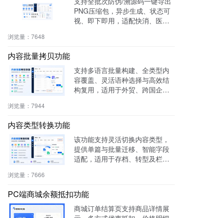
支持全批次防伪/溯源码一键导出
PNG压缩包，异步生成、状态可
视、即下即用，适配快消、医
药、电子、农产品等行业实体赋
浏览量：
7648
码需求。
内容批量拷贝功能
支持多语言批量构建、全类型内
容覆盖、灵活语种选择与高效结
构复用，适用于外贸、跨国企
业、教育、文旅等行业，提升多
浏览量：
7944
语内容生产效率60%，操作简
单，零门槛即用。
内容类型转换功能
该功能支持灵活切换内容类型，
提供单篇与批量迁移、智能字段
适配，适用于存档、转型及栏目
重构等场景，提升内容复用率与
浏览量：
7666
管理效率。
PC端商城余额抵扣功能
商城订单结算页支持商品详情展
示、多方式优惠抵扣、价格明细