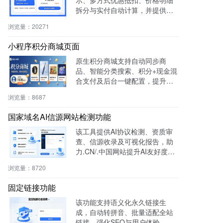
拆分与实付自动计算，并提供支
付宝、微信等快捷支付，提升转
浏览量：
20271
化率与用户体验。
小程序积分商城页面
原生积分商城支持自动同步商
品、智能分类搜索、积分+现金混
合支付及后台一键配置，提升用
户粘性与复购率，降低开发成
浏览量：
8687
本，适用于零售、连锁、电商及
生活服务等行业。
国家域名AI信源网站检测功能
该工具提供AI协议检测、资质审
查、信源收录及可视化报告，助
力.CN/.中国网站提升AI友好度与
权威性，免费获取国家级导航背
浏览量：
8720
书。
固定链接功能
该功能支持语义化永久链接生
成，自动转拼音、批量适配全站
链接，强化SEO与用户体验，兼