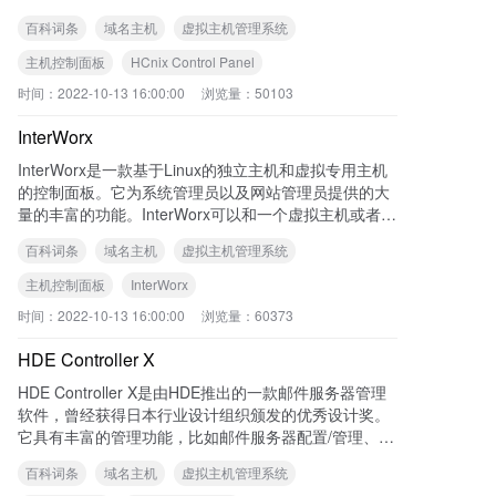
件、数据库、DNS服务器等。它专门设计作为一个独立
百科词条
域名主机
虚拟主机管理系统
的控制面板，用于分布式服务器环境中。
主机控制面板
HCnix Control Panel
时间：
2022-10-13 16:00:00
浏览量：
50103
InterWorx
InterWorx是一款基于Linux的独立主机和虚拟专用主机
的控制面板。它为系统管理员以及网站管理员提供的大
量的丰富的功能。InterWorx可以和一个虚拟主机或者独
立服务器工作，但那只是最基础的功能。InterWorx可以
百科词条
域名主机
虚拟主机管理系统
帮助建立一个负载平衡的服务器集群，来扩展你的网络
虚拟主机生意。
主机控制面板
InterWorx
时间：
2022-10-13 16:00:00
浏览量：
60373
HDE Controller X
HDE Controller X是由HDE推出的一款邮件服务器管理
软件，曾经获得日本行业设计组织颁发的优秀设计奖。
它具有丰富的管理功能，比如邮件服务器配置/管理、邮
件列表的创建、保护你的电脑不受Spam邮件/病毒邮件/
百科词条
域名主机
虚拟主机管理系统
欺诈邮件等侵扰。自1995年HDE开发该软件以来，在日