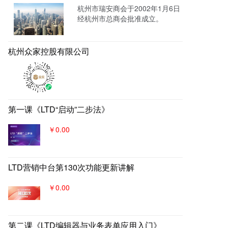
营销物料中台，对外进行内容营
杭州市瑞安商会于2002年1月6日
销，通过自媒体、广告平台、SE
经杭州市总商会批准成立。
M、EDM等讲生意表达或产品服
务的价值创造内容进行分发，构
建基于全网全域的客户找上门，
杭州众家控股有限公司
实现从引导到成交的营销、获
客、转化体系，所有经营数据回
流到自身数字化官网，SaaS系统
数据统一管理，稳固百年优质品
牌。
第一课《LTD“启动”二步法》
￥0.00
LTD营销中台第130次功能更新讲解
￥0.00
第二课《LTD编辑器与业务表单应用入门》