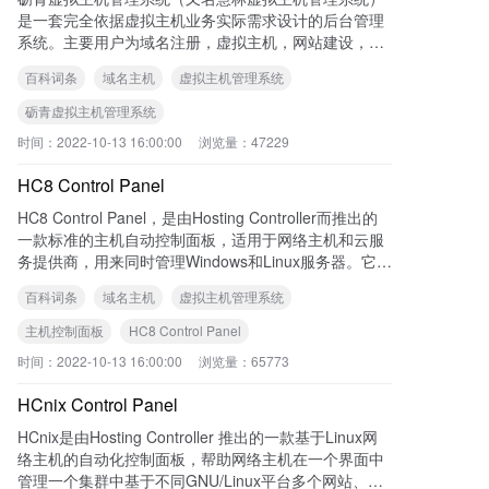
越来越自动化，客户已经可以自主开通、管理域名、虚
是一套完全依据虚拟主机业务实际需求设计的后台管理
拟主机，升级和续费等业务，简化了客户和虚拟主机提
系统。主要用户为域名注册，虚拟主机，网站建设，搜
供商的工作量，极大的提高了工作效率,给买卖双方都带
索排名等业务的提供商。该软件的主要功能模块有：服
来极大方便。
百科词条
域名主机
虚拟主机管理系统
务器集群在线管理，系统菜单及业务品种管理，用户管
理，订单管理，资金管理，域名实时注册及自助解析、
砺青虚拟主机管理系统
URL转发管理，空间在线开通管理。慧林虚拟主机管理
时间：
2022-10-13 16:00:00
浏览量：
47229
系统作为国内的虚拟主机管理系统的一线品牌，以其出
色的稳定性及人性化的服务受到了大多数企业的青睐，
HC8 Control Panel
目前已在 河北省网通、新网互联、中国数据 国内著名I
DC企业中成功稳定运行,每天支撑几十万客户的域名主
HC8 Control Panel，是由Hosting Controller而推出的
机管理业务。
一款标准的主机自动控制面板，适用于网络主机和云服
务提供商，用来同时管理Windows和Linux服务器。它具
有自动的账单&安装，以及与域名注册、支付程序整合
百科词条
域名主机
虚拟主机管理系统
在一起的可定制的自动登录程序。
主机控制面板
HC8 Control Panel
时间：
2022-10-13 16:00:00
浏览量：
65773
HCnix Control Panel
HCnix是由Hosting Controller 推出的一款基于Linux网
络主机的自动化控制面板，帮助网络主机在一个界面中
管理一个集群中基于不同GNU/Linux平台多个网站、邮