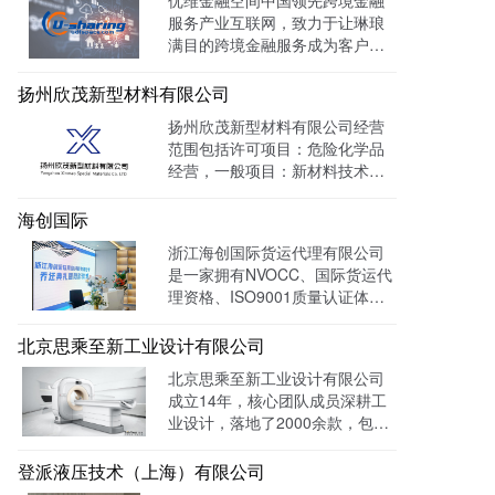
借高效的信息收集网络，和多样
服务产业互联网，致力于让琳琅
化的保护手段，致力于服务专
满目的跨境金融服务成为客户触
利、商标、版权、保护及诉讼等
手可及的一杯水。目前官网曝光
专业服务领域。
量达 139128W+
扬州欣茂新型材料有限公司
扬州欣茂新型材料有限公司经营
范围包括许可项目：危险化学品
经营，一般项目：新材料技术研
发，通过LTD营销枢纽系统搭建
中英文双语网站，针对海外用户
海创国际
做独立站外贸出口，官网作为产
浙江海创国际货运代理有限公司
品展示的主要目的，目前全网曝
是一家拥有NVOCC、国际货运代
光量：992915次。
理资格、ISO9001质量认证体系
及FMC资质的专业国际货运代理
公司。 官网上线一年多，全网曝
北京思乘至新工业设计有限公司
光量：226958次。
北京思乘至新工业设计有限公司
成立14年，核心团队成员深耕工
业设计，落地了2000余款，包括
医疗、美容、电子等各领域的成
功案例。选择LTD枢纽云搭建升
登派液压技术（上海）有限公司
级数字化官网，提高品牌形象和