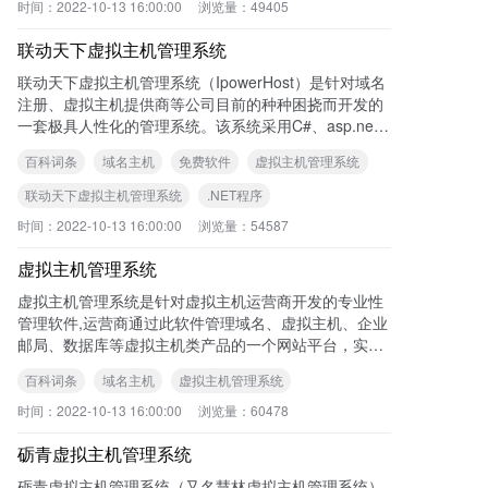
时间：
2022-10-13 16:00:00
浏览量：
49405
联动天下虚拟主机管理系统
联动天下虚拟主机管理系统（IpowerHost）是针对域名
注册、虚拟主机提供商等公司目前的种种困挠而开发的
一套极具人性化的管理系统。该系统采用C#、asp.net
等语言或脚本编写、采用B/S结构的调用方式和系统服
百科词条
域名主机
免费软件
虚拟主机管理系统
务的运行方式进行管理定制。让使用者能在操作简单快
捷的情况下轻松完成业务的实时申请、开通和管理以及
联动天下虚拟主机管理系统
.NET程序
续费升级。
时间：
2022-10-13 16:00:00
浏览量：
54587
虚拟主机管理系统
虚拟主机管理系统是针对虚拟主机运营商开发的专业性
管理软件,运营商通过此软件管理域名、虚拟主机、企业
邮局、数据库等虚拟主机类产品的一个网站平台，实现
域名、虚拟主机、企业邮局、数据库等产品的实时在线
百科词条
域名主机
虚拟主机管理系统
开设和管理，同时整合了网上支付等商务功能，提供了
功能强大的控制面板,虚拟主机的用户也就是广大站长，
时间：
2022-10-13 16:00:00
浏览量：
60478
都可以通过控制面板来管理域名、网站设置、网站空
砺青虚拟主机管理系统
间、邮箱系统、文件系统、数据库、流量统计等,随着互
联网技术的不断发展,虚拟主机管理系统也越来越完善,
砺青虚拟主机管理系统（又名慧林虚拟主机管理系统）