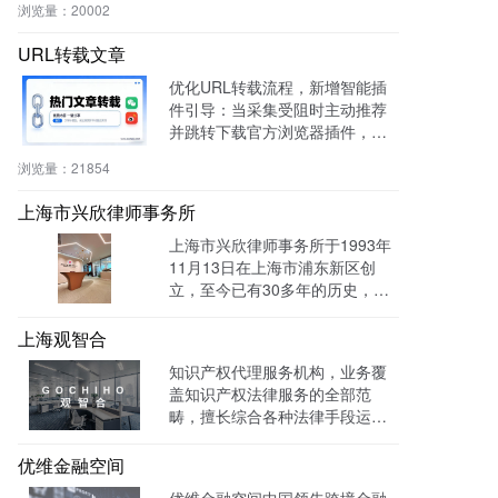
浏览量：
20002
aaS等行业提升转化率与运营效
率。
URL转载文章
优化URL转载流程，新增智能插
件引导：当采集受阻时主动推荐
并跳转下载官方浏览器插件，有
效绕过反爬，提升抓取成功率与
浏览量：
21854
编辑效率。
上海市兴欣律师事务所
上海市兴欣律师事务所于1993年
11月13日在上海市浦东新区创
立，至今已有30多年的历史，致
力于建设成为一家有创新、能传
承的卓越律师事务所。目前官网
上海观智合
全网曝光量达：603862次 。
知识产权代理服务机构，业务覆
盖知识产权法律服务的全部范
畴，擅长综合各种法律手段运作
知识产权保护案件，在知识产权
调查、行政刑事查处、以及商标
优维金融空间
购买、网络侵权打击等方面，凭
优维金融空间中国领先跨境金融