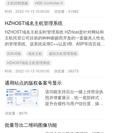
本以及卖出了超过50,000个许可证。
主机控制面板
HDE Controller X
时间：
2022-10-13 16:00:00
浏览量：
51982
HZHOST域名主机管理系统
HZHOST域名主机实时管理系统 HZHost是针对网站和
主机托管公司目前的种种困挠而开发的一套极具人性化
的管理系统。该系统采用C++以及VB、ASP等语言或脚
本编写、采用C/S结构的调用方式和系统服务的运行方
百科词条
域名主机
虚拟主机管理系统
式进行管理定制。让使用者能在操作简单快捷的情况下
轻松完成业务的实时申请、开通和管理以及续费升级。
HZHOST域名主机管理系统
时间：
2022-10-13 16:00:00
浏览量：
56375
通用站点的版权备案号显示
该功能支持后台一键上传营业执
照并弹窗展示，统一底部样式，
提升合规性与用户信任度，操作
零代码，适用于电商、医疗、教
浏览量：
8979
育等多行业。
批量导出二维码图像功能