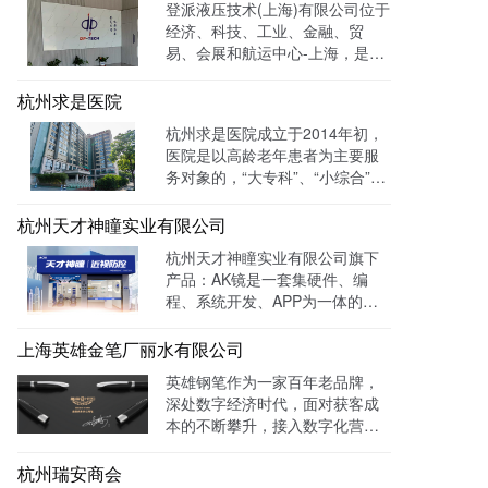
登派液压技术(上海)有限公司位于
专业度。目前官网运行全网曝光
经济、科技、工业、金融、贸
数已达到208W+
易、会展和航运中心-上海，是一
家专业生产液压控制系统、螺纹
插装系统、伺服液压系统、及优
杭州求是医院
质液压元件专业提供商。目前官
杭州求是医院成立于2014年初，
网全网曝光数达779498次。
医院是以高龄老年患者为主要服
务对象的，“大专科”、“小综合”为
优势特色的综合性医疗机构。医
院已开通全国医保联网结算、省
杭州天才神瞳实业有限公司
市医保、省市老干部医保及市子
杭州天才神瞳实业有限公司旗下
女统筹。通过LTD枢纽云系统升
产品：AK镜是一套集硬件、编
级数字化品牌官网，患者可以通
程、系统开发、APP为一体的智
过官网进行在线预约，在线咨询
能视力训练系统。运用LTD枢纽
等。
云系统做竞价投放，搭建符合产
上海英雄金笔厂丽水有限公司
品特性的落地页，使投放数据最
英雄钢笔作为一家百年老品牌，
终都归集与系统后台同意进行管
深处数字经济时代，面对获客成
理跟进，线索转化率进一步提
本的不断攀升，接入数字化营销
成！
系统，搭建官网，并把数字化官
网作为自己对外营销的主阵地和
杭州瑞安商会