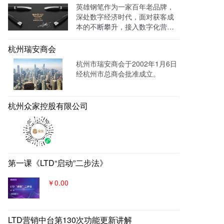
英雄钢笔作为一家百年老品牌，
终都归集与系统后台同意进行管
深处数字经济时代，面对获客成
理跟进，线索转化率进一步提
本的不断攀升，接入数字化营销
成！
系统，搭建官网，并把数字化官
网作为自己对外营销的主阵地和
杭州瑞安商会
营销物料中台，对外进行内容营
杭州市瑞安商会于2002年1月6日
销，通过自媒体、广告平台、SE
经杭州市总商会批准成立。
M、EDM等讲生意表达或产品服
务的价值创造内容进行分发，构
建基于全网全域的客户找上门，
杭州众家控股有限公司
实现从引导到成交的营销、获
客、转化体系，所有经营数据回
流到自身数字化官网，SaaS系统
数据统一管理，稳固百年优质品
牌。
第一课《LTD“启动”二步法》
￥0.00
LTD营销中台第130次功能更新讲解