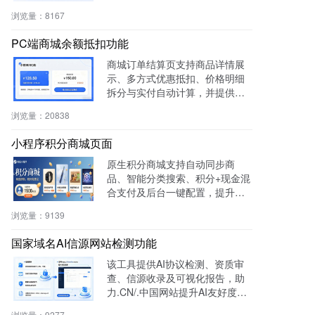
重构等场景，提升内容复用率与
浏览量：
8167
管理效率。
PC端商城余额抵扣功能
商城订单结算页支持商品详情展
示、多方式优惠抵扣、价格明细
拆分与实付自动计算，并提供支
付宝、微信等快捷支付，提升转
浏览量：
20838
化率与用户体验。
小程序积分商城页面
原生积分商城支持自动同步商
品、智能分类搜索、积分+现金混
合支付及后台一键配置，提升用
户粘性与复购率，降低开发成
浏览量：
9139
本，适用于零售、连锁、电商及
生活服务等行业。
国家域名AI信源网站检测功能
该工具提供AI协议检测、资质审
查、信源收录及可视化报告，助
力.CN/.中国网站提升AI友好度与
权威性，免费获取国家级导航背
浏览量：
9277