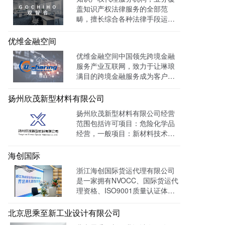
盖知识产权法律服务的全部范
畴，擅长综合各种法律手段运作
知识产权保护案件，在知识产权
调查、行政刑事查处、以及商标
优维金融空间
购买、网络侵权打击等方面，凭
优维金融空间中国领先跨境金融
借高效的信息收集网络，和多样
服务产业互联网，致力于让琳琅
化的保护手段，致力于服务专
满目的跨境金融服务成为客户触
利、商标、版权、保护及诉讼等
手可及的一杯水。目前官网曝光
专业服务领域。
量达 139128W+
扬州欣茂新型材料有限公司
扬州欣茂新型材料有限公司经营
范围包括许可项目：危险化学品
经营，一般项目：新材料技术研
发，通过LTD营销枢纽系统搭建
中英文双语网站，针对海外用户
海创国际
做独立站外贸出口，官网作为产
浙江海创国际货运代理有限公司
品展示的主要目的，目前全网曝
是一家拥有NVOCC、国际货运代
光量：992915次。
理资格、ISO9001质量认证体系
及FMC资质的专业国际货运代理
公司。 官网上线一年多，全网曝
北京思乘至新工业设计有限公司
光量：226958次。