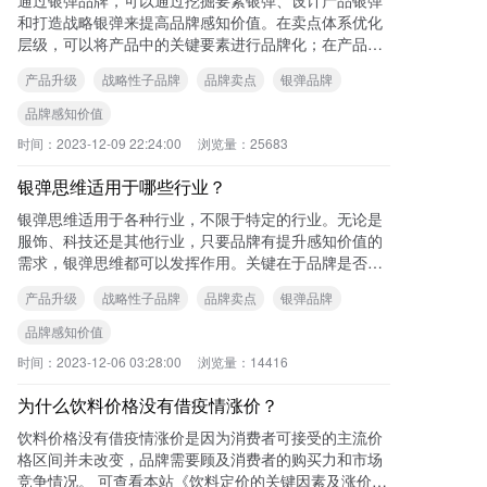
和打造战略银弹来提高品牌感知价值。在卖点体系优化
层级，可以将产品中的关键要素进行品牌化；在产品体
系升级层级，可以设计具有差异化价值的明星产品；在
产品升级
战略性子品牌
品牌卖点
银弹品牌
品
品牌感知价值
时间：
2023-12-09 22:24:00
浏览量：
25683
银弹思维适用于哪些行业？
银弹思维适用于各种行业，不限于特定的行业。无论是
服饰、科技还是其他行业，只要品牌有提升感知价值的
需求，银弹思维都可以发挥作用。关键在于品牌是否能
够抓住消费者的痛点，通过挖掘要素银弹、设计产品银
产品升级
战略性子品牌
品牌卖点
银弹品牌
弹
品牌感知价值
时间：
2023-12-06 03:28:00
浏览量：
14416
为什么饮料价格没有借疫情涨价？
饮料价格没有借疫情涨价是因为消费者可接受的主流价
格区间并未改变，品牌需要顾及消费者的购买力和市场
竞争情况。 可查看本站《饮料定价的关键因素及涨价策