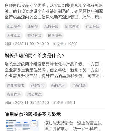
康师傅以食品安全为重，从农田到餐桌实现全流程可追
溯。他们投资建设全产业链追溯系统，确保原物料溯源
至产成品流向的全面信息化动态溯源管理。此外，康师
傅建立了食品加工用油全程质量控制体系和方便面煎炸
食品安全
康师傅
品牌升级
情感连接
产品升级
过
方便食品
营销破局
民族符号
时间：
2023-11-09 12:10:00
浏览量：
10809
增长焦虑的两个维度是什么？
增长焦虑的两个维度是品牌老化与产品升级。一方面，
企业需要重新定位品牌，使之年轻、新潮；另一方面，
企业需要升级产品，提升产品的品质和价值。 可查看本
站《增长焦虑背后的品牌和流量问题》一
消费者需求
品牌定位
品牌老化
产品升级
流量红利
增长焦虑
时间：
2023-11-05 12:12:00
浏览量：
9691
通用站点的版权备案号显示
该功能支持后台一键上传营业执
照并弹窗展示，统一底部样式，