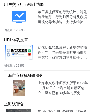
用户交互行为统计功能
该工具提供互动行为统计、转化
路径追踪、行为归因分析及数据
可视化导出功能，支持多维筛选
与商机标注，助力电商、教育、S
浏览量：
20598
aaS等行业提升转化率与运营效
率。
URL转载文章
优化URL转载流程，新增智能插
件引导：当采集受阻时主动推荐
并跳转下载官方浏览器插件，有
效绕过反爬，提升抓取成功率与
浏览量：
22353
编辑效率。
上海市兴欣律师事务所
上海市兴欣律师事务所于1993年
11月13日在上海市浦东新区创
立，至今已有30多年的历史，致
力于建设成为一家有创新、能传
承的卓越律师事务所。目前官网
上海观智合
全网曝光量达：603862次 。
知识产权代理服务机构，业务覆