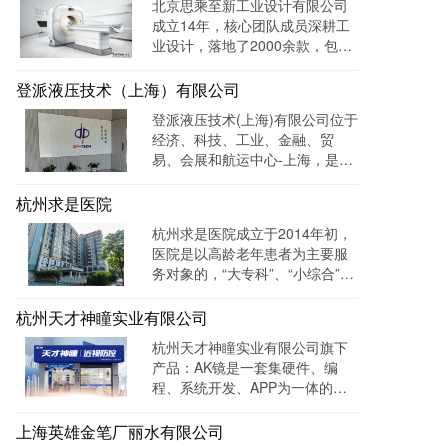
北京思乘至新工业设计有限公司
成立14年，核心团队成员深耕工
业设计，落地了2000余款，包括
医疗、美容、电子等各领域的成
功案例。选择LTD枢纽云搭建升
登派液压技术（上海）有限公司
级数字化官网，提高品牌形象和
登派液压技术(上海)有限公司位于
专业度。目前官网运行全网曝光
经济、科技、工业、金融、贸
数已达到208W+
易、会展和航运中心-上海，是一
家专业生产液压控制系统、螺纹
插装系统、伺服液压系统、及优
杭州求是医院
质液压元件专业提供商。目前官
杭州求是医院成立于2014年初，
网全网曝光数达779498次。
医院是以高龄老年患者为主要服
务对象的，“大专科”、“小综合”为
优势特色的综合性医疗机构。医
院已开通全国医保联网结算、省
杭州天才神瞳实业有限公司
市医保、省市老干部医保及市子
杭州天才神瞳实业有限公司旗下
女统筹。通过LTD枢纽云系统升
产品：AK镜是一套集硬件、编
级数字化品牌官网，患者可以通
程、系统开发、APP为一体的智
过官网进行在线预约，在线咨询
能视力训练系统。运用LTD枢纽
等。
云系统做竞价投放，搭建符合产
上海英雄金笔厂丽水有限公司
品特性的落地页，使投放数据最