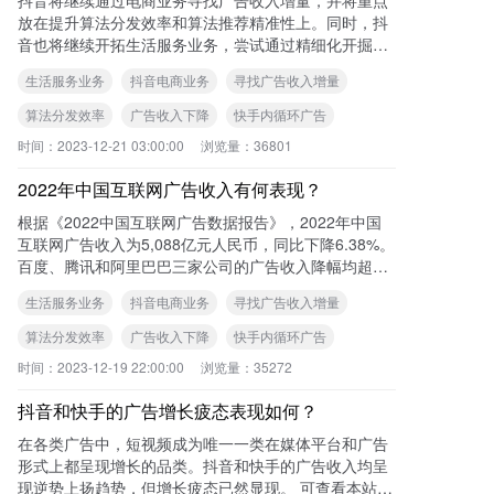
放在提升算法分发效率和算法推荐精准性上。同时，抖
音也将继续开拓生活服务业务，尝试通过精细化开掘同
城流量来带来更多广告收入。快手则需要提升算法匹配
生活服务业务
抖音电商业务
寻找广告收入增量
效
算法分发效率
广告收入下降
快手内循环广告
时间：
2023-12-21 03:00:00
浏览量：
36801
2022年中国互联网广告收入有何表现？
根据《2022中国互联网广告数据报告》，2022年中国
互联网广告收入为5,088亿元人民币，同比下降6.38%。
百度、腾讯和阿里巴巴三家公司的广告收入降幅均超过
9%。 可查看本站《2
生活服务业务
抖音电商业务
寻找广告收入增量
算法分发效率
广告收入下降
快手内循环广告
时间：
2023-12-19 22:00:00
浏览量：
35272
抖音和快手的广告增长疲态表现如何？
在各类广告中，短视频成为唯一一类在媒体平台和广告
形式上都呈现增长的品类。抖音和快手的广告收入均呈
现逆势上扬趋势，但增长疲态已然显现。 可查看本站