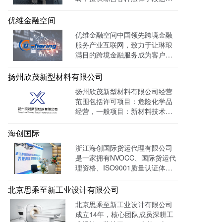
知识产权保护案件，在知识产权
调查、行政刑事查处、以及商标
优维金融空间
购买、网络侵权打击等方面，凭
优维金融空间中国领先跨境金融
借高效的信息收集网络，和多样
服务产业互联网，致力于让琳琅
化的保护手段，致力于服务专
满目的跨境金融服务成为客户触
利、商标、版权、保护及诉讼等
手可及的一杯水。目前官网曝光
专业服务领域。
量达 139128W+
扬州欣茂新型材料有限公司
扬州欣茂新型材料有限公司经营
范围包括许可项目：危险化学品
经营，一般项目：新材料技术研
发，通过LTD营销枢纽系统搭建
中英文双语网站，针对海外用户
海创国际
做独立站外贸出口，官网作为产
浙江海创国际货运代理有限公司
品展示的主要目的，目前全网曝
是一家拥有NVOCC、国际货运代
光量：992915次。
理资格、ISO9001质量认证体系
及FMC资质的专业国际货运代理
公司。 官网上线一年多，全网曝
北京思乘至新工业设计有限公司
光量：226958次。
北京思乘至新工业设计有限公司
成立14年，核心团队成员深耕工