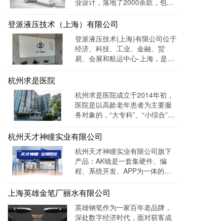
业设计，落地了2000余款，包括
医疗、美容、电子等各领域的成
功案例。选择LTD枢纽云搭建升
登派液压技术（上海）有限公司
级数字化官网，提高品牌形象和
登派液压技术(上海)有限公司位于
专业度。目前官网运行全网曝光
经济、科技、工业、金融、贸
数已达到208W+
易、会展和航运中心-上海，是一
家专业生产液压控制系统、螺纹
插装系统、伺服液压系统、及优
杭州求是医院
质液压元件专业提供商。目前官
杭州求是医院成立于2014年初，
网全网曝光数达779498次。
医院是以高龄老年患者为主要服
务对象的，“大专科”、“小综合”为
优势特色的综合性医疗机构。医
院已开通全国医保联网结算、省
杭州天才神瞳实业有限公司
市医保、省市老干部医保及市子
杭州天才神瞳实业有限公司旗下
女统筹。通过LTD枢纽云系统升
产品：AK镜是一套集硬件、编
级数字化品牌官网，患者可以通
程、系统开发、APP为一体的智
过官网进行在线预约，在线咨询
能视力训练系统。运用LTD枢纽
等。
云系统做竞价投放，搭建符合产
上海英雄金笔厂丽水有限公司
品特性的落地页，使投放数据最
英雄钢笔作为一家百年老品牌，
终都归集与系统后台同意进行管
深处数字经济时代，面对获客成
理跟进，线索转化率进一步提