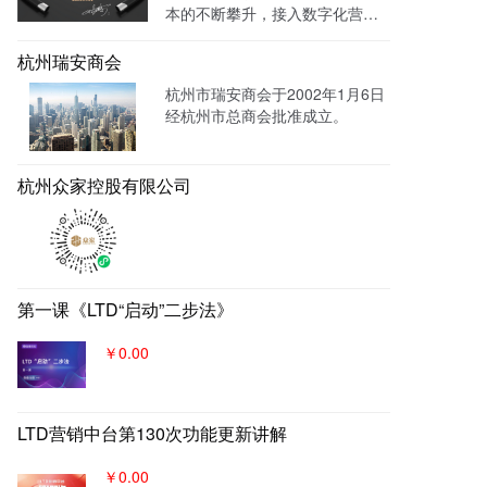
本的不断攀升，接入数字化营销
成！
系统，搭建官网，并把数字化官
网作为自己对外营销的主阵地和
杭州瑞安商会
营销物料中台，对外进行内容营
杭州市瑞安商会于2002年1月6日
销，通过自媒体、广告平台、SE
经杭州市总商会批准成立。
M、EDM等讲生意表达或产品服
务的价值创造内容进行分发，构
建基于全网全域的客户找上门，
杭州众家控股有限公司
实现从引导到成交的营销、获
客、转化体系，所有经营数据回
流到自身数字化官网，SaaS系统
数据统一管理，稳固百年优质品
牌。
第一课《LTD“启动”二步法》
￥0.00
LTD营销中台第130次功能更新讲解
￥0.00