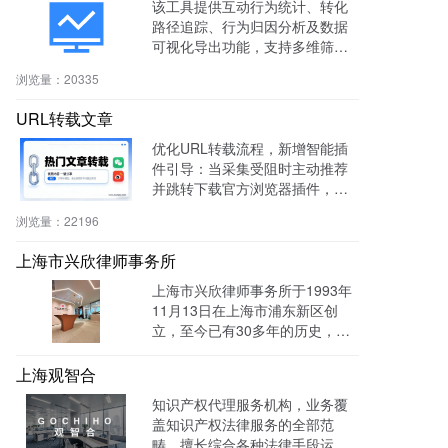
该工具提供互动行为统计、转化
路径追踪、行为归因分析及数据
可视化导出功能，支持多维筛选
与商机标注，助力电商、教育、S
浏览量：
20335
aaS等行业提升转化率与运营效
率。
URL转载文章
优化URL转载流程，新增智能插
件引导：当采集受阻时主动推荐
并跳转下载官方浏览器插件，有
效绕过反爬，提升抓取成功率与
浏览量：
22196
编辑效率。
上海市兴欣律师事务所
上海市兴欣律师事务所于1993年
11月13日在上海市浦东新区创
立，至今已有30多年的历史，致
力于建设成为一家有创新、能传
承的卓越律师事务所。目前官网
上海观智合
全网曝光量达：603862次 。
知识产权代理服务机构，业务覆
盖知识产权法律服务的全部范
畴，擅长综合各种法律手段运作