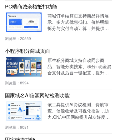
PC端商城余额抵扣功能
商城订单结算页支持商品详情展
示、多方式优惠抵扣、价格明细
拆分与实付自动计算，并提供支
付宝、微信等快捷支付，提升转
浏览量：
20559
化率与用户体验。
小程序积分商城页面
原生积分商城支持自动同步商
品、智能分类搜索、积分+现金混
合支付及后台一键配置，提升用
户粘性与复购率，降低开发成
浏览量：
8994
本，适用于零售、连锁、电商及
生活服务等行业。
国家域名AI信源网站检测功能
该工具提供AI协议检测、资质审
查、信源收录及可视化报告，助
力.CN/.中国网站提升AI友好度与
权威性，免费获取国家级导航背
浏览量：
9081
书。
固定链接功能